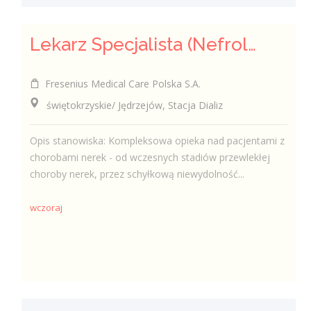
Lekarz Specjalista (Nefrolog / Internista) (K/M/N)
Fresenius Medical Care Polska S.A.
świętokrzyskie/ Jędrzejów, Stacja Dializ
Opis stanowiska: Kompleksowa opieka nad pacjentami z
chorobami nerek - od wczesnych stadiów przewlekłej
choroby nerek, przez schyłkową niewydolność...
wczoraj