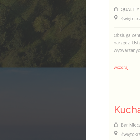
QUALITY CON
świętokrzys
Obsługa cen
narzędzi,Ust
wytwarzanych
wczoraj
Kuch
Bar Mlecz
świętokrzy