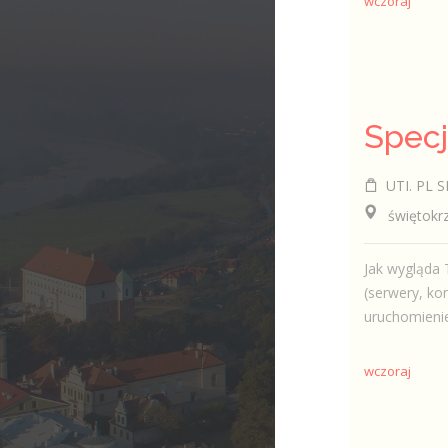
wczoraj
UTI. PL 
świętokrzys
Jak wygląda 
(serwery, ko
uruchomienie
wczoraj