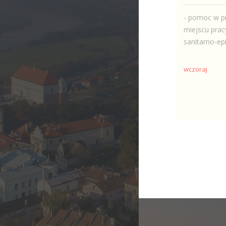
- pomoc w p
miejscu prac
sanitarno-epi
wczoraj