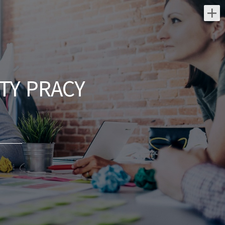
Najnowsze oferty pracy:
Partner / Partnerka
biznesowa – agencja
marketingu internetowego
TY PRACY
(model franczyzowy)
AGENCJAWIRTUALNA.PL
świętokrzyskie/
Zakres działania prowadzenie własnej
działalności w modelu franczyzowym pod
marką agencji marketingowej; aktywne
pozyskiwanie oraz obsługa klientów...
dzisiaj
Franczyzobiorca /