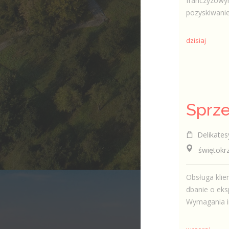
franczyzowy
pozyskiwanie
dzisiaj
Sprz
Delikates
świętokrzys
Obsługa klie
dbanie o eks
Wymagania in