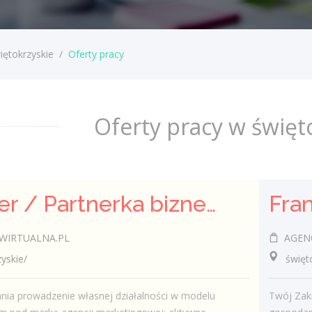
iętokrzyskie
/
Oferty pracy
Oferty pracy w święt
Partner / Partnerka biznesowa – agencja marketingu internetowego (model franczyzowy)
WIRTUALNA.PL
AGENC
skie/
świętok
ania prowadzenie własnej działalności w modelu
Twój Zakr