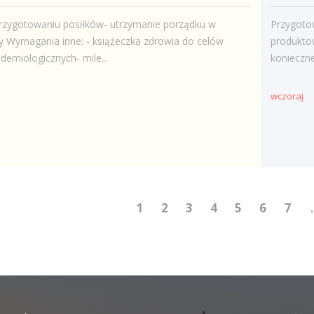
rzygotowaniu posiłków- utrzymanie porządku w
Przygoto
y Wymagania inne: - książeczka zdrowia do celów
produkto
demiologicznych- mile...
konieczne
wczoraj
1
2
3
4
5
6
7