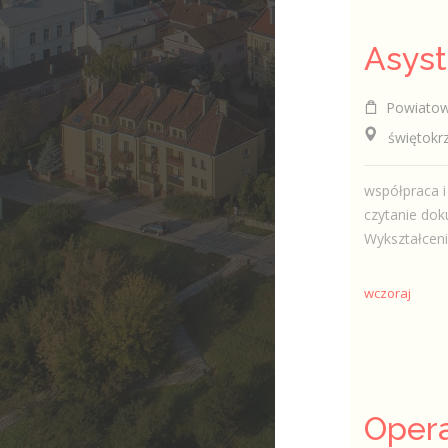
Powiatowy
świętokrzys
współpraca i
czytanie do
Wykształceni
wczoraj
Opera