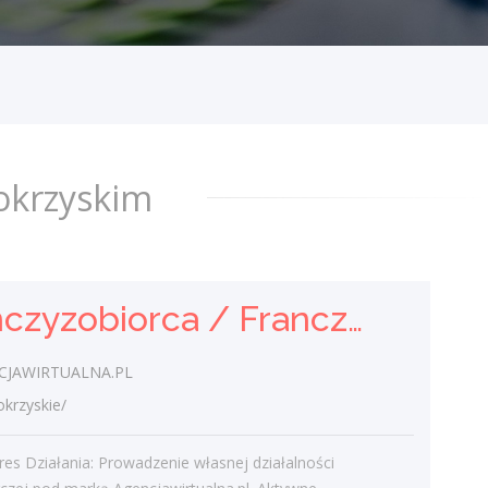
Franczyzobiorczyni Agencji
Marketingowej
AGENCJAWIRTUALNA.PL
świętokrzyskie/
Twój Zakres Działania: Prowadzenie
własnej działalności gospodarczej pod
okrzyskim
marką Agencjawirtualna.pl. Aktywne
pozyskiwanie i kompleksowa obsługa
klientów...
dzisiaj
Franczyzobiorca / Franczyzobiorczyni Agencji Marketingowej
Sprzedawca (k/m)
JAWIRTUALNA.PL
rzyskie/
Delikatesy Anna Kozera
świętokrzyskie/ Kielce
es Działania: Prowadzenie własnej działalności
Obsługa klienta, obsługa kasy fiskalnej,