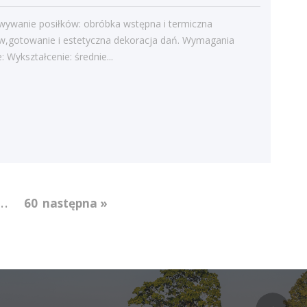
Kategorie
wywanie posiłków: obróbka wstępna i termiczna
Bieżące informacje
w,gotowanie i estetyczna dekoracja dań. Wymagania
: Wykształcenie: średnie...
Struktura zatrudnienia
...
60
następna »