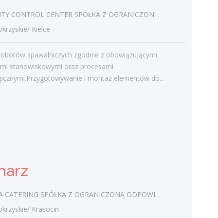
CONTROL CENTER SPÓŁKA Z OGRANICZONĄ ODPOWIEDZIALNOŚCIĄ
zyskie/ Kielce
Najnowsze komentarze
admin
-
Obcokrajowcy w
robotów spawalniczych zgodnie z obowiązującymi
świętokrzyskim
jami stanowiskowymi oraz procesami
gicznymi.Przygotowywanie i montaż elementów do...
Gość
-
Obcokrajowcy w
świętokrzyskim
admin
-
Aktywizacja zawodowa osób
niepełnosprawnych w świętokrzyskim
czytelnik
-
Aktywizacja zawodowa osób
niepełnosprawnych w świętokrzyskim
harz
admin
-
Zawody nadwyżkowe w
województwie świętokrzyskim
ATERING SPÓŁKA Z OGRANICZONĄ ODPOWIEDZIALNOŚCIĄ
zyskie/ Krasocin