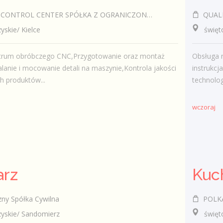
TROL CENTER SPÓŁKA Z OGRANICZONĄ ODPOWIEDZIALNOŚCIĄ
QUALITY 
kie/ Kielce
świętokr
trum obróbczego CNC,Przygotowanie oraz montaż
Obsługa 
alanie i mocowanie detali na maszynie,Kontrola jakości
instrukc
 produktów...
technolo
wczoraj
arz
Kuc
ny Spółka Cywilna
POLKA C
skie/ Sandomierz
świętokr