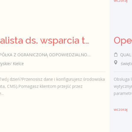
wczoraj
Specjalista ds. wsparcia technicznego (k/m/i)
Oper
SPÓŁKA Z OGRANICZONĄ ODPOWIEDZIALNOŚCIĄ
QUALITY 
kie/ Kielce
świętokr
Twój dzień?Przenosisz dane i konfigurujesz środowiska
Obsługa 
nta, CMS).Pomagasz klientom przejść przez
wytyczny
...
parametró
wczoraj