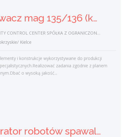
Praca
Spawacz mag 135/136 (k/m)
Ostatnie wpisy
CONTROL CENTER SPÓŁKA Z OGRANICZONĄ ODPOWIEDZIALNOŚCIĄ
Nowoczesne technologie w pracy. Jak
zyskie/ Kielce
z tym radzą sobie starsi pracownicy?
2 lutego 2021
lementy i konstrukcje wykorzystywane do produkcji
Jak zmienić pracę fizyczną na biurową?
pecjalistycznych.Realizować zadania zgodnie z planem
3 stycznia 2021
jnym.Dbać o wysoką jakość...
W województwie świętokrzyskim
brakuje wykwalifikowanych murarzy
12 grudnia 2020
Dobry lider, czyli jaki?
10 listopada 2020
Mobilny, elastyczny i nastawiony na
rozwój – czy to ideał pracownika?
Operator robotów spawalniczych (m/k)
19 października 2020