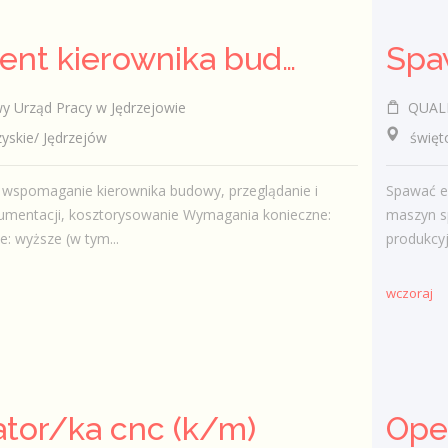
Asystent kierownika budowy
 Urząd Pracy w Jędrzejowie
QUALITY 
kie/ Jędrzejów
świętokr
 wspomaganie kierownika budowy, przeglądanie i
Spawać e
kumentacji, kosztorysowanie Wymagania konieczne:
maszyn s
e: wyższe (w tym...
produkcy
wczoraj
tor/ka cnc (k/m)