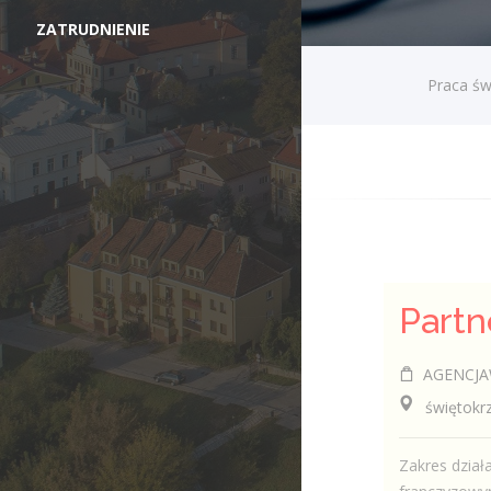
ZATRUDNIENIE
Praca św
AGENCJA
świętokrzy
Zakres dział