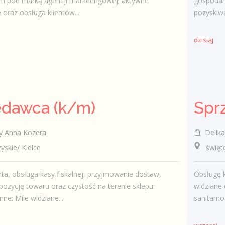
m pod marką agencji marketingowej; aktywne
gospodar
 oraz obsługa klientów...
pozyskiwa
dzisiaj
edawca (k/m)
y Anna Kozera
Delika
kie/ Kielce
świętokr
nta, obsługa kasy fiskalnej, przyjmowanie dostaw,
Obsługę k
pozycję towaru oraz czystość na terenie sklepu.
widziane
ne: Mile widziane...
sanitarno 