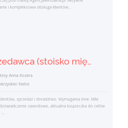
czej pod marką Agencjawirtualna.pl. Aktywne
przyjmowanie dostaw, dbanie o
nie i kompleksowa obsługa klientów...
ekspozycję towaru oraz czystość na
terenie sklepu. Wymagania inne: Mile
widziane...
wczoraj
Sprzedawca (stoisko mięsno-
Sprzedawca (stoisko mięsno- wędliniarskie) (k/m)
wędliniarskie) (k/m)
Delikatesy Anna Kozera
tesy Anna Kozera
świętokrzyskie/ Kielce
zyskie/ Kielce
Obsługę klientów, sprzedaż i doradztwo.
Wymagania inne: Mile widziane
lientów, sprzedaż i doradztwo. Wymagania inne: Mile
doświadczenie zawodowe, aktualna
 doświadczenie zawodowe, aktualna książeczka do celów
książeczka do celów sanitarno -...
-...
wczoraj