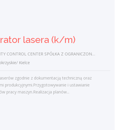
Specjalista ds. wsparcia
technicznego (k/m/i)
UTI. PL SPÓŁKA Z OGRANICZONĄ
ator lasera (k/m)
ODPOWIEDZIALNOŚCIĄ
świętokrzyskie/ Kielce
CONTROL CENTER SPÓŁKA Z OGRANICZONĄ ODPOWIEDZIALNOŚCIĄ
Jak wygląda Twój dzień?Przenosisz dane i
konfigurujesz środowiska (serwery, konta,
zyskie/ Kielce
CMS).Pomagasz klientom przejść przez
uruchomienie...
laserów zgodnie z dokumentacją techniczną oraz
mi produkcyjnymi.Przygotowywanie i ustawianie
wczoraj
w pracy maszyn.Realizacja planów...
Więcej ofert pracy
Praca