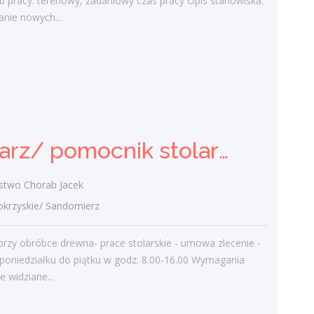
b pracy: terenowy, zadaniowy czas pracy Opis stanowiska:
nie nowych...
Stolarz/ pomocnik stolarza
(k/.m)
Stolarstwo Chorab Jacek
świętokrzyskie/ Sandomierz
- pomoc przy obróbce drewna- prace
Stolarz/ pomocnik stolarza (k/.m)
stolarskie - umowa zlecenie - praca od
poniedziałku do piątku w godz. 8.00-16.00
Wymagania inne: - mile widziane...
stwo Chorab Jacek
wczoraj
rzyskie/ Sandomierz
rzy obróbce drewna- prace stolarskie - umowa zlecenie -
Sprzedawca w branży mięsnej
poniedziałku do piątku w godz. 8.00-16.00 Wymagania
le widziane...
KIDEM SPÓŁKA Z OGRANICZONĄ
ODPOWIEDZIALNOŚCIĄ