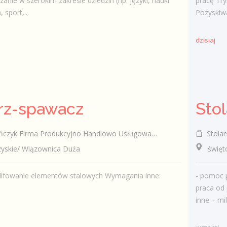
anie w szerokim zakresie dziedzin (np. języki, nauki
pracę Try
, sport,...
Pozyskiwa
dzisiaj
rz-spawacz
Firma Produkcyjno Handlowo Usługowa "KONRAD" Wiązownica Duża
Stolar
skie/ Wiązownica Duża
świętok
zlifowanie elementów stalowych Wymagania inne:
- pomoc p
praca od 
inne: - mi