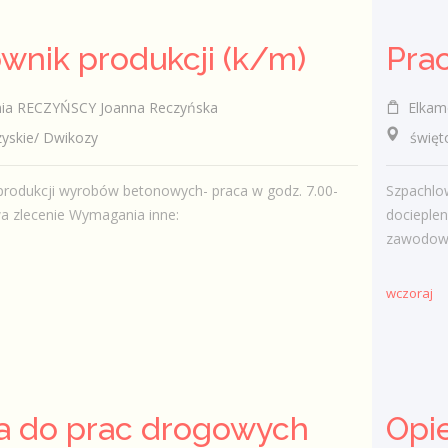
wnik produkcji (k/m)
Pra
ia RECZYŃSCY Joanna Reczyńska
Elkame
skie/ Dwikozy
świętokr
 produkcji wyrobów betonowych- praca w godz. 7.00-
Szpachlow
a zlecenie Wymagania inne:
docieplen
zawodowe 
wczoraj
a do prac drogowych