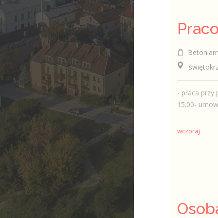
Praco
Betoniarn
świętokrzy
- praca przy
15.00- umow
wczoraj
Osob