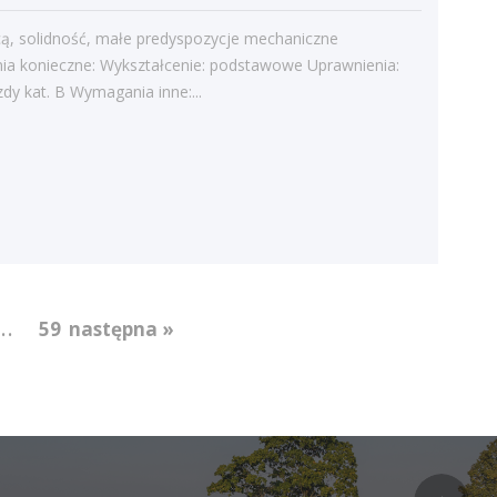
cą, solidność, małe predyspozycje mechaniczne
a konieczne: Wykształcenie: podstawowe Uprawnienia:
dy kat. B Wymagania inne:...
...
59
następna »