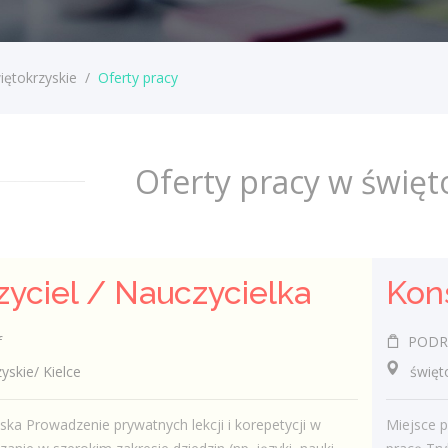
iętokrzyskie
/
Oferty pracy
Oferty pracy w święt
yciel / Nauczycielka
f
PODRĘC
kie/ Kielce
świętok
ska Prowadzenie prywatnych lekcji i korepetycji w
Miejsce p