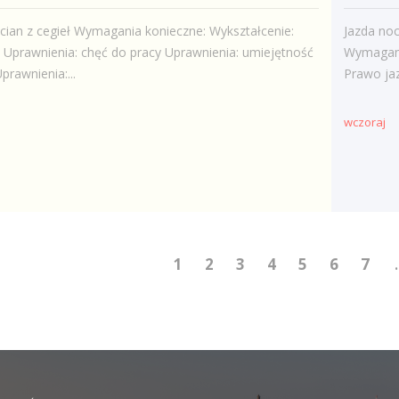
ian z cegieł Wymagania konieczne: Wykształcenie:
Jazda no
Uprawnienia: chęć do pracy Uprawnienia: umiejętność
Wymagani
rawnienia:...
Prawo jaz
wczoraj
1
2
3
4
5
6
7