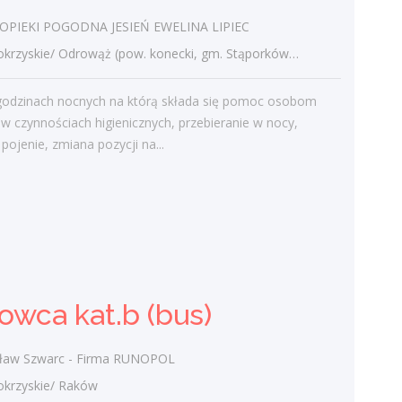
PIEKI POGODNA JESIEŃ EWELINA LIPIEC
Gość
-
Obcokrajowcy w
yskie/ Odrowąż (pow. konecki, gm. Stąporków), Odrowąż
świętokrzyskim
admin
-
Aktywizacja zawodowa osób
godzinach nocnych na którą składa się pomoc osobom
niepełnosprawnych w świętokrzyskim
w czynnościach higienicznych, przebieranie w nocy,
pojenie, zmiana pozycji na...
czytelnik
-
Aktywizacja zawodowa osób
niepełnosprawnych w świętokrzyskim
admin
-
Zawody nadwyżkowe w
województwie świętokrzyskim
Kategorie
owca kat.b (bus)
Bieżące informacje
ław Szwarc - Firma RUNOPOL
Struktura zatrudnienia
rzyskie/ Raków