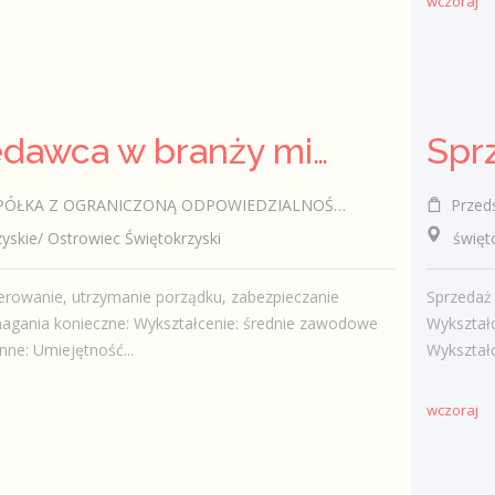
wczoraj
Sprzedawca w branży mięsnej
ÓŁKA Z OGRANICZONĄ ODPOWIEDZIALNOŚCIĄ
Przedsi
kie/ Ostrowiec Świętokrzyski
świętok
erowanie, utrzymanie porządku, zabezpieczanie
Sprzedaż
agania konieczne: Wykształcenie: średnie zawodowe
Wykształ
ne: Umiejętność...
Wykształc
wczoraj