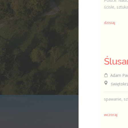
Polsce. Naucz
ścisłe, sztuka
dzisiaj
Ślusa
Adam Pańczyk 
świętokrzy
spawanie, s
wczoraj