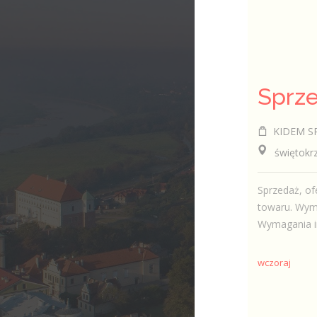
KIDEM SP
świętokrzys
Sprzedaż, of
towaru. Wym
Wymagania in
wczoraj