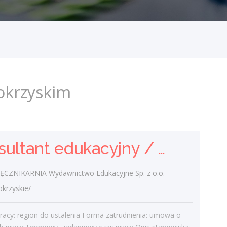
Edukacyjne Sp. z o.o.
świętokrzyskie/
Miejsce pracy: region do ustalenia Forma
zatrudnienia: umowa o pracę Tryb pracy:
terenowy, zadaniowy czas pracy Opis
stanowiska: Pozyskiwanie nowych...
dzisiaj
okrzyskim
Ślusarz-spawacz
Adam Pańczyk Firma Produkcyjno
Konsultant edukacyjny / Konsultantka edukacyjna
Handlowo Usługowa "KONRAD"
Wiązownica Duża
ZNIKARNIA Wydawnictwo Edukacyjne Sp. z o.o.
świętokrzyskie/ Wiązownica Duża
rzyskie/
spawanie, szlifowanie elementów
stalowych Wymagania inne:
racy: region do ustalenia Forma zatrudnienia: umowa o
wczoraj