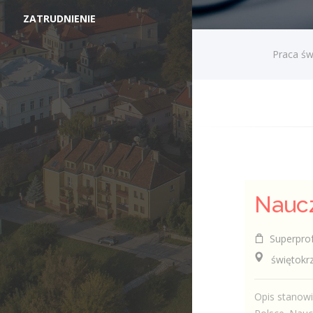
ZATRUDNIENIE
Praca św
Naucz
Superpro
świętokrzys
Opis stanowi