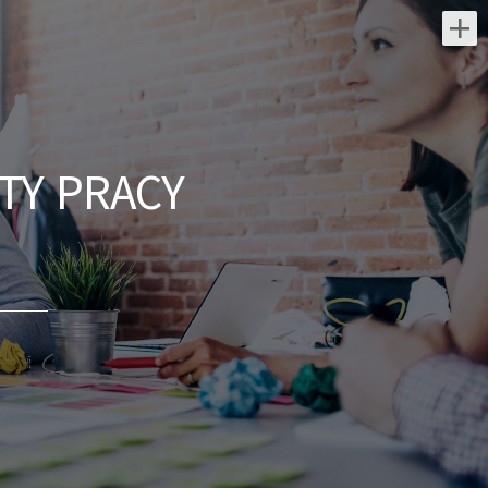
Najnowsze oferty pracy:
Nauczyciel / Nauczycielka
Superprof
TY PRACY
świętokrzyskie/ Kielce
Opis stanowiska Prowadzenie prywatnych
lekcji i korepetycji w Polsce. Nauczanie w
szerokim zakresie dziedzin (np. języki,
nauki ścisłe, sztuka, sport,...
dzisiaj
Konsultant edukacyjny /
Konsultantka edukacyjna
PODRĘCZNIKARNIA Wydawnictwo