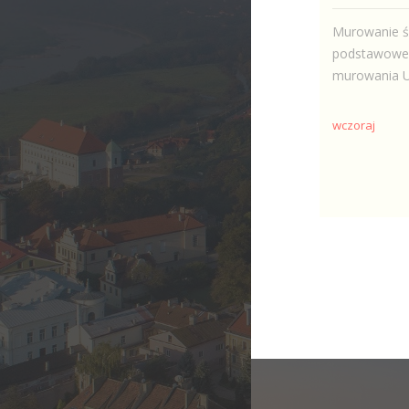
Murowanie śc
podstawowe 
murowania Up
wczoraj