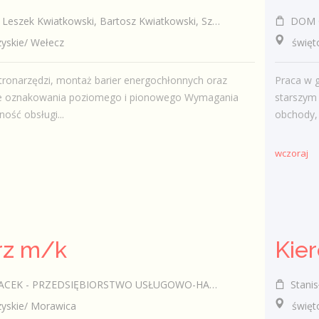
wiatkowski, Bartosz Kwiatkowski, Szymon Kwiatkowski spółka cywilna
DOM O
skie/ Wełecz
świętokrz
tronarzędzi, montaż barier energochłonnych oraz
Praca w 
 oznakowania poziomego i pionowego Wymagania
starszym 
ność obsługi...
obchody, 
wczoraj
rz m/k
Kier
- PRZEDSIĘBIORSTWO USŁUGOWO-HANDLOWE DIAMOND-TECHNIK
Stanis
skie/ Morawica
świętok