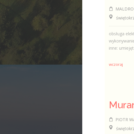
MALDRO Leszek K
świętokrzy
obsługa elek
wykonywanie
inne: umiejęt
wczoraj
Mura
PIOTR WACEK 
świętokrzy