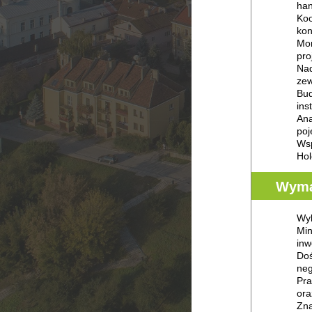
han
Koo
kon
Mon
pro
Nad
zew
Bud
ins
Ana
poj
Wsp
Hol
Wyma
Wyk
Min
inw
Doś
neg
Pra
ora
Zna