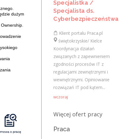
Specjalistka /
Najnowsze komentarze
cznego.
Specjalista ds.
będzie dużym
admin
-
Obcokrajowcy w
Cyberbezpieczeństwa
świętokrzyskim
f Ownership.
Klient portalu Praca.pl
prowadzenie
Gość
-
Obcokrajowcy w
świętokrzyskie/ Kielce
świętokrzyskim
wysokiego
Koordynacja działań
związanych z zapewnieniem
admin
-
Aktywizacja zawodowa osób
wania
zgodności procesów IT z
niepełnosprawnych w świętokrzyskim
zania
regulacjami zewnętrznymi i
czytelnik
-
Aktywizacja zawodowa osób
wewnętrznymi. Opiniowanie
niepełnosprawnych w świętokrzyskim
rozwiązań IT pod kątem...
wczoraj
admin
-
Zawody nadwyżkowe w
województwie świętokrzyskim
Więcej ofert pracy
Kategorie
Praca