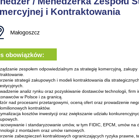
nedżer / Menedżerka Zespołu St
mercyjnej i Kontraktowania
Małogoszcz
es obowiązków:
ządzanie zespołem odpowiedzialnym za strategię komercyjną, zakupy i
traktowanie.
rzenie strategii zakupowych i modeli kontraktowania dla strategicznyc
estycyjnych.
wadzenie analiz rynku oraz pozyskiwanie dostawców technologii, firm in
onawców w Polsce i za granicą.
zór nad procesami przetargowymi, oceną ofert oraz prowadzenie nego
lomilionowych kontraktów.
ymalizacja kosztów inwestycji oraz zwiększanie udziału konkurencyjn
upowych.
acowywanie i standaryzowanie umów, w tym FIDIC, EPCM, umów na 
hnologii z montażem oraz umów ramowych.
rzenie zabezpieczeń kontraktowych ograniczających ryzyka prawne, te