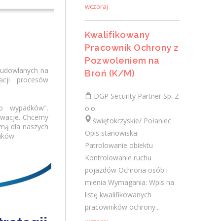
wczoraj
Kontrolowanie ruchu pojazdów Ochrona
osób i mienia Wymagania: Wpis na listę
kwalifikowanych pracowników ochrony...
Kwalifikowany
Pracownik Ochrony z
wczoraj
Pozwoleniem na
budowlanych na
Broń (K/M)
acji procesów
Kierownik Robót (M/K)
DGP Security Partner Sp. Z
MBT MODERN BUILDING TEAM sp. z
ro wypadków".
o.o.
o.o.
owacje. Chcemy
świętokrzyskie/ Połaniec
zną dla naszych
świętokrzyskie/ Skarżysko-Kamienna
Opis stanowiska:
ików.
Twój zakres obowiązków: tworzenie
Patrolowanie obiektu
harmonogramów i raportów, kierowanie i
Kontrolowanie ruchu
koordynacja procesami budowy na
pojazdów Ochrona osób i
każdym jej etapie, nadzorowanie jakości i...
mienia Wymagania: Wpis na
listę kwalifikowanych
wczoraj
pracowników ochrony...