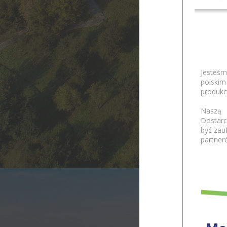
Jesteśm
polski
produkc
Naszą 
Dostarc
być zau
partner