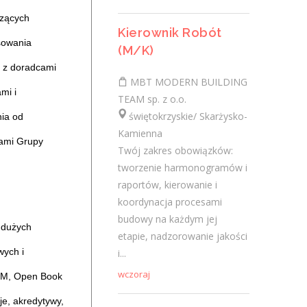
czących
Ostatnie wpisy
Kierownik Robót
sowania
(M/K)
Nowoczesne technologie w pracy. Jak
 z doradcami
z tym radzą sobie starsi pracownicy?
MBT MODERN BUILDING
2 lutego 2021
mi i
TEAM sp. z o.o.
Jak zmienić pracę fizyczną na biurową?
świętokrzyskie/ Skarżysko-
nia od
3 stycznia 2021
Kamienna
rami Grupy
W województwie świętokrzyskim
Twój zakres obowiązków:
brakuje wykwalifikowanych murarzy
tworzenie harmonogramów i
12 grudnia 2020
raportów, kierowanie i
Dobry lider, czyli jaki?
koordynacja procesami
10 listopada 2020
budowy na każdym jej
 dużych
Mobilny, elastyczny i nastawiony na
etapie, nadzorowanie jakości
rozwój – czy to ideał pracownika?
ych i
i...
19 października 2020
wczoraj
PCM, Open Book
e, akredytywy,