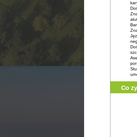
kar
Doś
Zna
atu
Bar
Zna
Jęz
neg
Doś
szc
Ase
por
Stu
umo
Co z