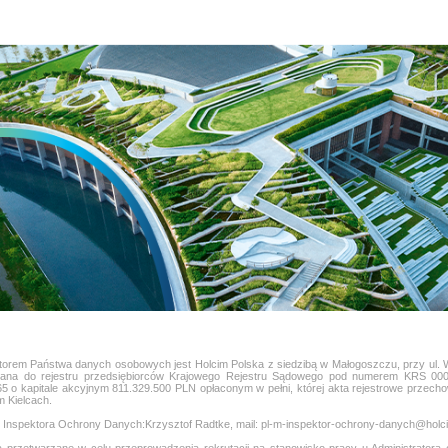
atorem Państwa danych osobowych jest Holcim Polska z siedzibą w Małogoszczu, przy ul.
sana do rejestru przedsiębiorców Krajowego Rejestru Sądowego pod numerem KRS 00
5 o kapitale akcyjnym 811.329.500 PLN opłaconym w pełni, której akta rejestrowe przec
 Kielcach.
o Inspektora Ochrony Danych:Krzysztof Radtke, mail: pl-m-inspektor-ochrony-danych@hol