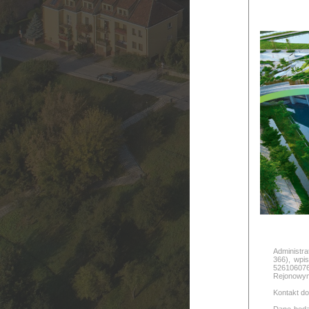
Administr
366), wpi
526106076
Rejonowym
Kontakt d