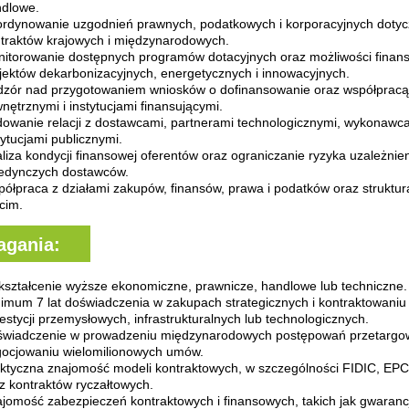
dlowe.
rdynowanie uzgodnień prawnych, podatkowych i korporacyjnych doty
traktów krajowych i międzynarodowych.
itorowanie dostępnych programów dotacyjnych oraz możliwości finan
jektów dekarbonizacyjnych, energetycznych i innowacyjnych.
zór nad przygotowaniem wniosków o dofinansowanie oraz współpracą
nętrznymi i instytucjami finansującymi.
owanie relacji z dostawcami, partnerami technologicznymi, wykonawca
tytucjami publicznymi.
liza kondycji finansowej oferentów oraz ograniczanie ryzyka uzależnie
edynczych dostawców.
ółpraca z działami zakupów, finansów, prawa i podatków oraz struktu
cim.
gania:
ształcenie wyższe ekonomiczne, prawnicze, handlowe lub techniczne.
imum 7 lat doświadczenia w zakupach strategicznych i kontraktowaniu
estycji przemysłowych, infrastrukturalnych lub technologicznych.
wiadczenie w prowadzeniu międzynarodowych postępowań przetargow
ocjowaniu wielomilionowych umów.
ktyczna znajomość modeli kontraktowych, w szczególności FIDIC, E
z kontraktów ryczałtowych.
jomość zabezpieczeń kontraktowych i finansowych, takich jak gwarancj