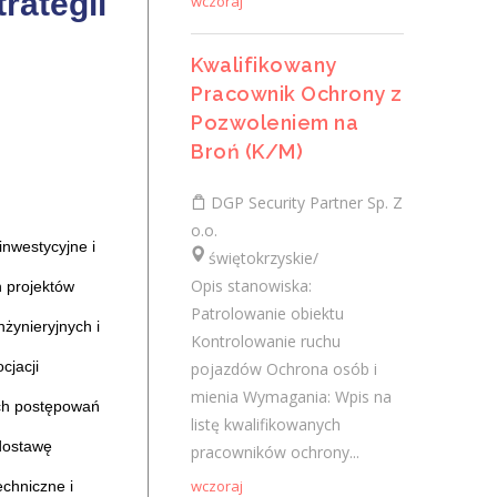
rategii
wczoraj
Specjalistka / Specjalista ds.
Cyberbezpieczeństwa
Kwalifikowany
Pracownik Ochrony z
Klient portalu Praca.pl
Pozwoleniem na
świętokrzyskie/ Kielce
Broń (K/M)
Koordynacja działań związanych z
zapewnieniem zgodności procesów IT z
DGP Security Partner Sp. Z
regulacjami zewnętrznymi i wewnętrznymi.
o.o.
Opiniowanie rozwiązań IT pod kątem...
nwestycyjne i
świętokrzyskie/
wczoraj
Opis stanowiska:
h projektów
Patrolowanie obiektu
żynieryjnych i
Kontrolowanie ruchu
Więcej ofert pracy
cjacji
pojazdów Ochrona osób i
mienia Wymagania: Wpis na
ych postępowań
Praca
listę kwalifikowanych
dostawę
pracowników ochrony...
Praca
wczoraj
chniczne i