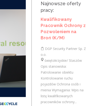
Najnowsze oferty
Broń (K/M)
pracy:
DGP Security Partner Sp. Z o.o.
Kwalifikowany
świętokrzyskie/ Połaniec
Pracownik Ochrony z
Opis stanowiska: Patrolowanie obiektu
Pozwoleniem na
Kontrolowanie ruchu pojazdów Ochrona
Broń (K/M)
osób i mienia Wymagania: Wpis na listę
kwalifikowanych pracowników ochrony...
DGP Security Partner Sp. Z
wczoraj
o.o.
świętokrzyskie/ Staszów
Opis stanowiska:
Kwalifikowany Pracownik
Patrolowanie obiektu
Ochrony z Pozwoleniem na
Kontrolowanie ruchu
Broń (K/M)
pojazdów Ochrona osób i
mienia Wymagania: Wpis na
DGP Security Partner Sp. Z o.o.
listę kwalifikowanych
świętokrzyskie/
pracowników ochrony...
Opis stanowiska: Patrolowanie obiektu