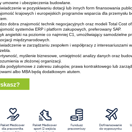
y umowne i ubezpieczenia budowlane.
wiadczenie w pozyskiwaniu dotacji lub innych form finansowania publi
jomość krajowych i europejskich programów wsparcia dla przemysłu 
tem.
dzo dobra znajomość technik negocjacyjnych oraz modeli Total Cost o
jomość systemów ERP i platform zakupowych, preferowany SAP.
yk angielski na poziomie co najmniej C1, umożliwiający samodzielne 
ocjacji międzynarodowych.
wiadczenie w zarządzaniu zespołem i współpracy z interesariuszami 
zebla.
rtywność, myślenie biznesowe, umiejętność analizy danych oraz budo
ozumienia w złożonej organizacji.
dia podyplomowe z zakresu zakupów, prawa kontraktowego lub zarząd
wami albo MBA będą dodatkowym atutem.
yskasz?