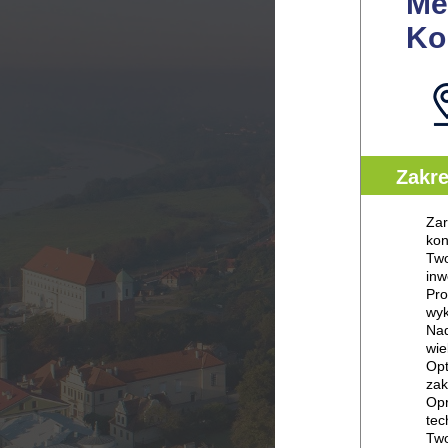
Me
Ko
Zakr
Zar
kon
Two
inw
Pro
wyk
Nad
wie
Opt
zak
Opr
tec
Two