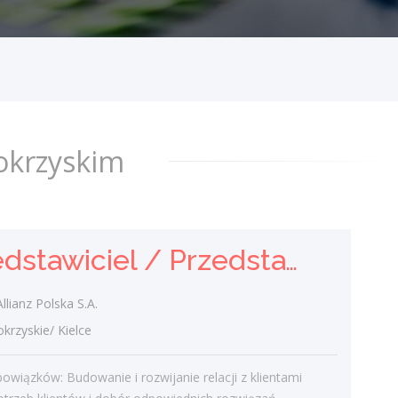
sprzedaży ubezpieczeń
majątkowych
TUiR Allianz Polska S.A.
świętokrzyskie/ Kielce
Zakres obowiązków: Budowanie i
rozwijanie relacji z klientami Analiza
okrzyskim
potrzeb klientów i dobór odpowiednich
rozwiązań ubezpieczeniowych
Prowadzenie...
dzisiaj
Przedstawiciel / Przedstawicielka ds. sprzedaży ubezpieczeń majątkowych
Nauczyciel / Nauczycielka
lianz Polska S.A.
zyskie/ Kielce
Superprof
świętokrzyskie/ Kielce
owiązków: Budowanie i rozwijanie relacji z klientami
Opis stanowiska Prowadzenie prywatnych