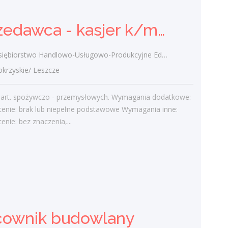
Ostatnie wpisy
Sprzedawca - kasjer k/m/inni
Nowoczesne technologie w pracy. Jak
z tym radzą sobie starsi pracownicy?
ębiorstwo Handlowo-Usługowo-Produkcyjne Edward Kasza
2 lutego 2021
rzyskie/ Leszcze
Jak zmienić pracę fizyczną na biurową?
3 stycznia 2021
 art. spożywczo - przemysłowych. Wymagania dodatkowe:
W województwie świętokrzyskim
cenie: brak lub niepełne podstawowe Wymagania inne:
brakuje wykwalifikowanych murarzy
enie: bez znaczenia,...
12 grudnia 2020
Dobry lider, czyli jaki?
10 listopada 2020
Mobilny, elastyczny i nastawiony na
rozwój – czy to ideał pracownika?
19 października 2020
cownik budowlany