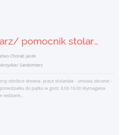
Ślusarz-spawacz
Adam Pańczyk Firma Produkcyjno
Handlowo Usługowa "KONRAD"
Stolarz/ pomocnik stolarza (k/.m)
Wiązownica Duża
świętokrzyskie/ Wiązownica Duża
stwo Chorab Jacek
spawanie, szlifowanie elementów
stalowych Wymagania inne:
rzyskie/ Sandomierz
wczoraj
rzy obróbce drewna- prace stolarskie - umowa zlecenie -
poniedziałku do piątku w godz. 8.00-16.00 Wymagania
Więcej ofert pracy
le widziane...
Praca
Praca