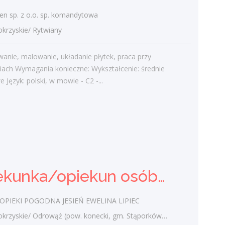
Najnowsze komentarze
n sp. z o.o. sp. komandytowa
admin
-
Obcokrajowcy w
zyskie/ Rytwiany
świętokrzyskim
anie, malowanie, układanie płytek, praca przy
Gość
-
Obcokrajowcy w
iach Wymagania konieczne: Wykształcenie: średnie
świętokrzyskim
Język: polski, w mowie - C2 -...
admin
-
Aktywizacja zawodowa osób
niepełnosprawnych w świętokrzyskim
czytelnik
-
Aktywizacja zawodowa osób
niepełnosprawnych w świętokrzyskim
admin
-
Zawody nadwyżkowe w
województwie świętokrzyskim
Opiekunka/opiekun osób starszych
PIEKI POGODNA JESIEŃ EWELINA LIPIEC
Kategorie
yskie/ Odrowąż (pow. konecki, gm. Stąporków), Odrowąż