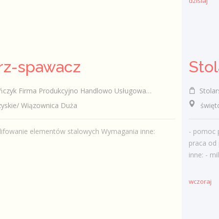
dzisiaj
rz-spawacz
Firma Produkcyjno Handlowo Usługowa "KONRAD" Wiązownica Duża
Stolar
skie/ Wiązownica Duża
świętok
zlifowanie elementów stalowych Wymagania inne:
- pomoc p
praca od 
inne: - mi
wczoraj