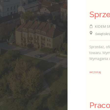
KIDEM SP
świętokrzys
Sprzedaż, of
towaru. Wym
Wymagania in
wczoraj
Praco