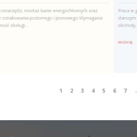
tronarzędzi, montaż barier energochłonnych oraz
Praca w 
 oznakowania poziomego i pionowego Wymagania
starszym 
ność obsługi...
obchody, 
wczoraj
1
2
3
4
5
6
7