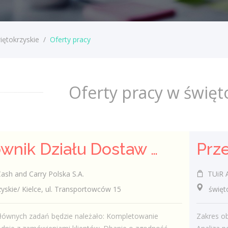
iętokrzyskie
/
Oferty pracy
Oferty pracy w święt
Pracownik Działu Dostaw (K/M)
h and Carry Polska S.A.
TUiR Al
kie/ Kielce, ul. Transportowców 15
świętokr
łównych zadań będzie należało: Kompletowanie
Zakres ob