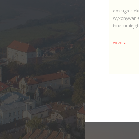
obsługa elek
wykonywanie
inne: umiejęt
wczoraj