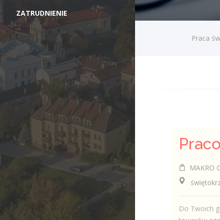
ZATRUDNIENIE
Praca św
MAKRO Cas
świętokrzys
Do Twoich g