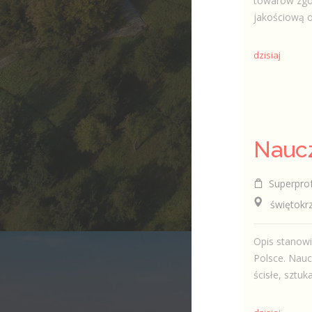
towarów zgo
jakościową or
dzisiaj
Naucz
Superpro
świętokrzys
Opis stanowi
Polsce. Naucz
ścisłe, sztuka