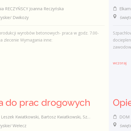
ia RECZYŃSCY Joanna Reczyńska
Elkame
skie/ Dwikozy
świętokr
 produkcji wyrobów betonowych- praca w godz. 7.00-
Szpachlow
a zlecenie Wymagania inne:
docieplen
zawodowe 
wczoraj
a do prac drogowych
wiatkowski, Bartosz Kwiatkowski, Szymon Kwiatkowski spółka cywilna
DOM O
skie/ Wełecz
świętokrz