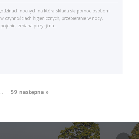
Bieżące informacje
Struktura zatrudnienia
godzinach nocnych na którą składa się pomoc osobom
w czynnościach higienicznych, przebieranie w nocy,
pojenie, zmiana pozycji na...
...
59
następna »