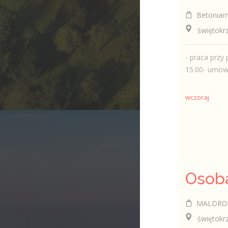
Betoniarn
świętokrzy
- praca przy
15.00- umow
wczoraj
Osob
MALDRO Leszek K
świętokrzy