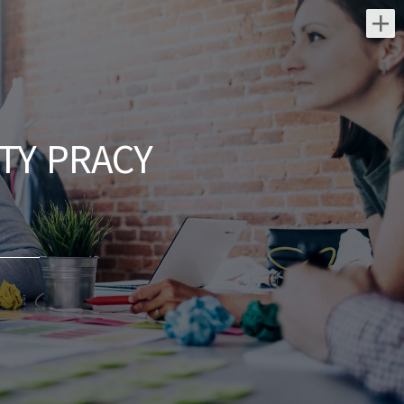
Najnowsze oferty pracy:
Pracownik Działu Dostaw
(K/M)
TY PRACY
MAKRO Cash and Carry Polska S.A.
świętokrzyskie/ Kielce, ul.
Transportowców 15
Do Twoich głównych zadań będzie
należało: Kompletowanie towarów
zgodnie z zamówieniami klientów. Dbanie
o zgodność jakościową oraz ilościową...
dzisiaj
Przedstawiciel /
Przedstawicielka ds.