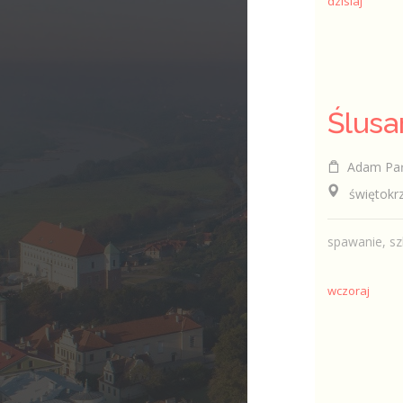
dzisiaj
Ślusa
Adam Pańczyk 
świętokrzy
spawanie, s
wczoraj