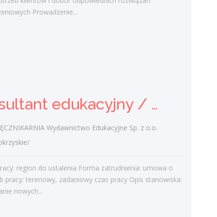
otrzeb klientów i dobór odpowiednich rozwiązań
lekcji i korepetycji w Polsce. Nauczanie w
zeniowych Prowadzenie...
szerokim zakresie dziedzin (np. języki,
nauki ścisłe, sztuka, sport,...
dzisiaj
Konsultant edukacyjny /
Konsultantka edukacyjna
Konsultant edukacyjny / Konsultantka edukacyjna
PODRĘCZNIKARNIA Wydawnictwo
Edukacyjne Sp. z o.o.
ZNIKARNIA Wydawnictwo Edukacyjne Sp. z o.o.
świętokrzyskie/
rzyskie/
Miejsce pracy: region do ustalenia Forma
zatrudnienia: umowa o pracę Tryb pracy:
racy: region do ustalenia Forma zatrudnienia: umowa o
terenowy, zadaniowy czas pracy Opis
b pracy: terenowy, zadaniowy czas pracy Opis stanowiska:
stanowiska: Pozyskiwanie nowych...
nie nowych...
dzisiaj