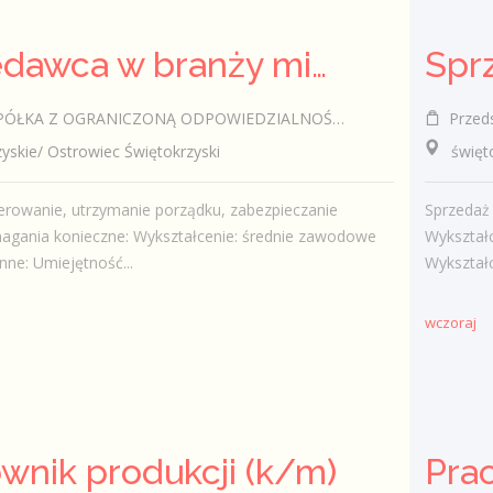
Sprzedawca w branży mięsnej
ÓŁKA Z OGRANICZONĄ ODPOWIEDZIALNOŚCIĄ
Przedsi
kie/ Ostrowiec Świętokrzyski
świętok
erowanie, utrzymanie porządku, zabezpieczanie
Sprzedaż
agania konieczne: Wykształcenie: średnie zawodowe
Wykształ
ne: Umiejętność...
Wykształc
wczoraj
wnik produkcji (k/m)
Pra