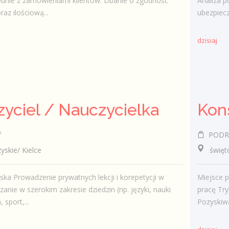
dnie z zamówieniami klientów. Dbanie o zgodność
Analiza p
az ilościową...
ubezpiec
dzisiaj
yciel / Nauczycielka
f
PODRĘC
kie/ Kielce
świętok
ska Prowadzenie prywatnych lekcji i korepetycji w
Miejsce p
anie w szerokim zakresie dziedzin (np. języki, nauki
pracę Try
, sport,...
Pozyskiwa