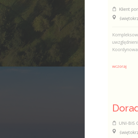
Klient por
świętokrzy
Kompleksowe 
uwzględnien
Koordynowan
wczoraj
UNI-BIS 
świętokrzy