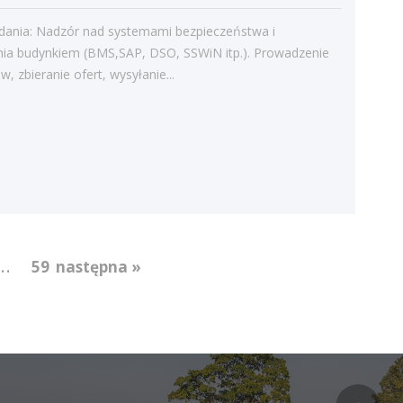
Bieżące informacje
dania: Nadzór nad systemami bezpieczeństwa i
Struktura zatrudnienia
nia budynkiem (BMS,SAP, DSO, SSWiN itp.). Prowadzenie
w, zbieranie ofert, wysyłanie...
...
59
następna »