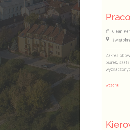
Clean Perf
świętokrzys
Zakres obowi
biurek, szaf
wyznaczonych
wczoraj