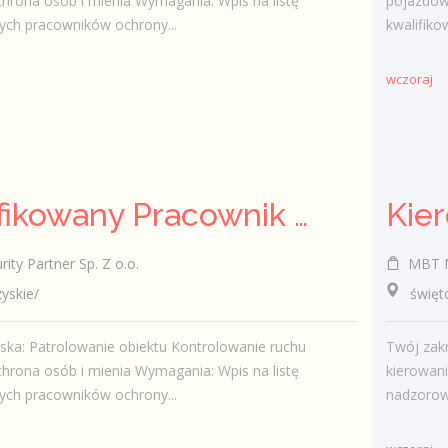
rona osób i mienia Wymagania: Wpis na listę
pojazdów
ych pracowników ochrony...
kwalifik
wczoraj
Kwalifikowany Pracownik Ochrony z Pozwoleniem na Broń (K/M)
Kie
ty Partner Sp. Z o.o.
MBT M
skie/
świętokr
ska: Patrolowanie obiektu Kontrolowanie ruchu
Twój zak
rona osób i mienia Wymagania: Wpis na listę
kierowani
ych pracowników ochrony...
nadzorowa