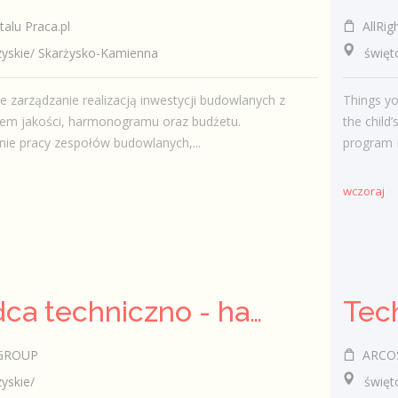
talu Praca.pl
AllRigh
skie/ Skarżysko-Kamienna
świętok
zarządzanie realizacją inwestycji budowlanych z
Things yo
iem jakości, harmonogramu oraz budżetu.
the child
ie pracy zespołów budowlanych,...
program H
wczoraj
Doradca techniczno - handlowy / Doradczyni techniczno - handlowa
Tec
GROUP
ARCOS 
skie/
świętokr