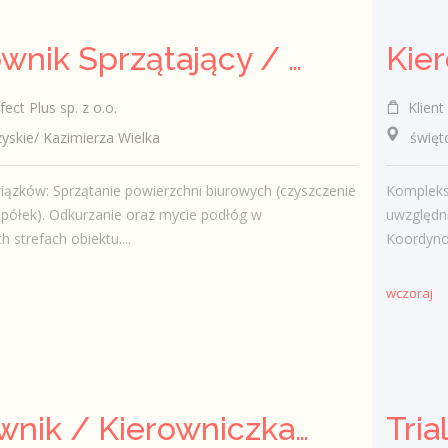
Pracownik Sprzątający / Pracowniczka Sprzątająca
ect Plus sp. z o.o.
Klient 
kie/ Kazimierza Wielka
świętokr
ązków: Sprzątanie powierzchni biurowych (czyszczenie
Kompleks
 i półek). Odkurzanie oraz mycie podłóg w
uwzględn
 strefach obiektu....
Koordyno
wczoraj
Kierownik / Kierowniczka Budowy