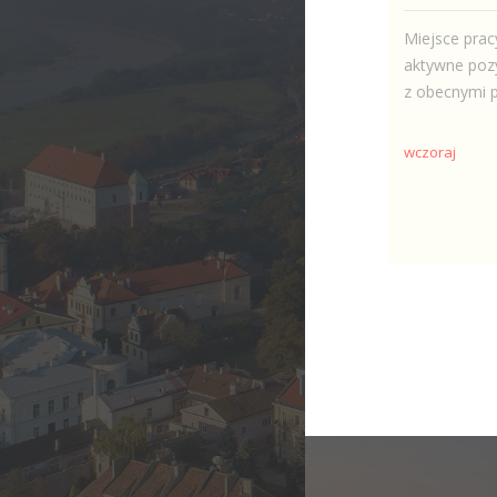
Miejsce prac
aktywne pozy
z obecnymi p
wczoraj