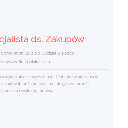
Specjalistka / Specjalista ds.
Cyberbezpieczeństwa
Klient portalu Praca.pl
świętokrzyskie/ Kielce
cjalista ds. Zakupów
Koordynacja działań związanych z
zapewnieniem zgodności procesów IT z
Corporation Sp. z o.o. Oddział w Polsce
regulacjami zewnętrznymi i wewnętrznymi.
Opiniowanie rozwiązań IT pod kątem...
zyskie/ Ruda Maleniecka
wczoraj
a wykształcenie wyższe min. 2 lata doświadczenia w
 zakupów (branża budowlana - drogi) znajomość
Więcej ofert pracy
 kodeksu cywilnego, prawa...
Praca
Praca