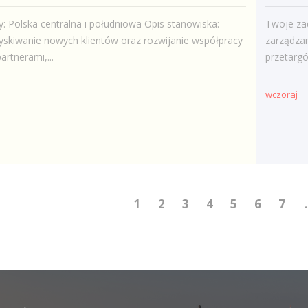
y: Polska centralna i południowa Opis stanowiska:
Twoje za
skiwanie nowych klientów oraz rozwijanie współpracy
zarządza
artnerami,...
przetargó
wczoraj
1
2
3
4
5
6
7