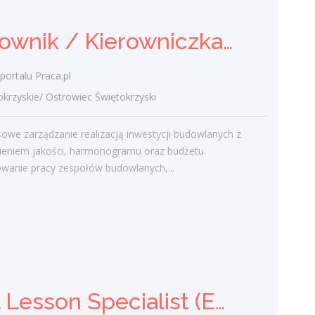
Ostatnie wpisy
Kierownik / Kierowniczka Budowy
Nowoczesne technologie w pracy. Jak
z tym radzą sobie starsi pracownicy?
portalu Praca.pl
2 lutego 2021
zyskie/ Ostrowiec Świętokrzyski
Jak zmienić pracę fizyczną na biurową?
3 stycznia 2021
owe zarządzanie realizacją inwestycji budowlanych z
W województwie świętokrzyskim
ieniem jakości, harmonogramu oraz budżetu.
brakuje wykwalifikowanych murarzy
wanie pracy zespołów budowlanych,...
12 grudnia 2020
Dobry lider, czyli jaki?
10 listopada 2020
Mobilny, elastyczny i nastawiony na
rozwój – czy to ideał pracownika?
19 października 2020
Trial Lesson Specialist (English, EU market)