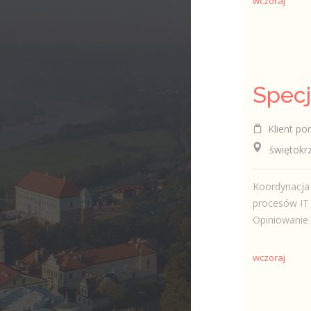
wczoraj
Klient por
świętokrzys
Koordynacja
procesów IT 
Opiniowanie 
wczoraj