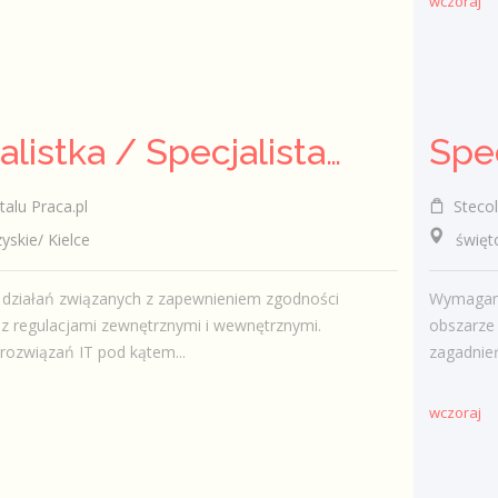
wczoraj
Specjalistka / Specjalista ds. Cyberbezpieczeństwa
Spe
talu Praca.pl
Stecol 
kie/ Kielce
świętokr
 działań związanych z zapewnieniem zgodności
Wymagani
z regulacjami zewnętrznymi i wewnętrznymi.
obszarze
rozwiązań IT pod kątem...
zagadnień
wczoraj