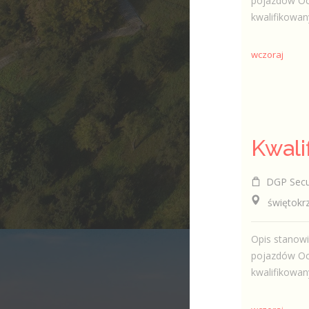
pojazdów Och
kwalifikowan
wczoraj
DGP Securi
świętokrzy
Opis stanowi
pojazdów Och
kwalifikowan