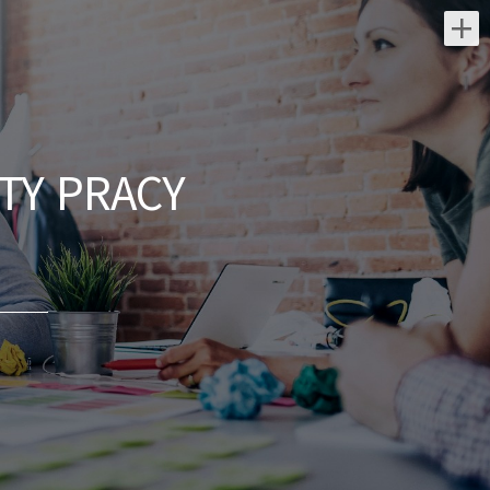
Najnowsze oferty pracy:
Kwalifikowany Pracownik
Ochrony z Pozwoleniem na
Broń (K/M)
TY PRACY
DGP Security Partner Sp. Z o.o.
świętokrzyskie/ Staszów
Opis stanowiska: Patrolowanie obiektu
Kontrolowanie ruchu pojazdów Ochrona
osób i mienia Wymagania: Wpis na listę
kwalifikowanych pracowników ochrony...
wczoraj
Kwalifikowany Pracownik
Ochrony z Pozwoleniem na