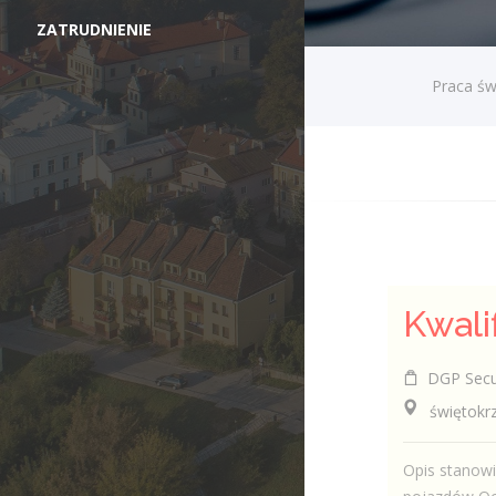
ZATRUDNIENIE
Praca św
DGP Securi
świętokrzy
Opis stanowi