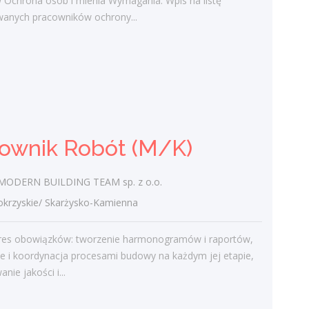
 Ochrona osób i mienia Wymagania: Wpis na listę
Kontrolowanie ruchu pojazdów Ochrona
owanych pracowników ochrony...
osób i mienia Wymagania: Wpis na listę
kwalifikowanych pracowników ochrony...
wczoraj
Kierownik Robót (M/K)
rownik Robót (M/K)
MBT MODERN BUILDING TEAM sp. z
o.o.
świętokrzyskie/ Skarżysko-Kamienna
ODERN BUILDING TEAM sp. z o.o.
Twój zakres obowiązków: tworzenie
zyskie/ Skarżysko-Kamienna
harmonogramów i raportów, kierowanie i
koordynacja procesami budowy na
res obowiązków: tworzenie harmonogramów i raportów,
każdym jej etapie, nadzorowanie jakości i...
e i koordynacja procesami budowy na każdym jej etapie,
nie jakości i...
wczoraj