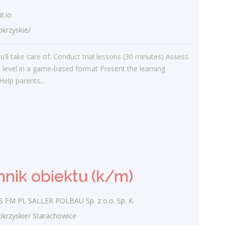
Najnowsze komentarze
t.io
admin
-
Obcokrajowcy w
rzyskie/
świętokrzyskim
u’ll take care of: Conduct trial lessons (30 minutes) Assess
Gość
-
Obcokrajowcy w
’s level in a game-based format Present the learning
świętokrzyskim
elp parents...
admin
-
Aktywizacja zawodowa osób
niepełnosprawnych w świętokrzyskim
czytelnik
-
Aktywizacja zawodowa osób
niepełnosprawnych w świętokrzyskim
admin
-
Zawody nadwyżkowe w
hnik obiektu (k/m)
województwie świętokrzyskim
FM PL SALLER POLBAU Sp. z o.o. Sp. K
Kategorie
zyskie/ Starachowice