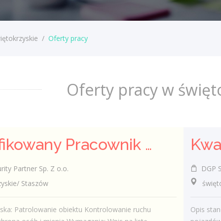
iętokrzyskie
/
Oferty pracy
Oferty pracy w święt
Kwalifikowany Pracownik Ochrony z Pozwoleniem na Broń (K/M)
ty Partner Sp. Z o.o.
DGP Sec
skie/ Staszów
świętokr
ska: Patrolowanie obiektu Kontrolowanie ruchu
Opis stan