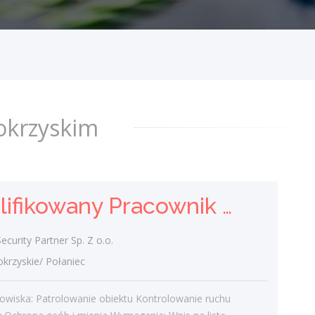
Broń (K/M)
DGP Security Partner Sp. Z o.o.
świętokrzyskie/ Połaniec
Opis stanowiska: Patrolowanie obiektu
Kontrolowanie ruchu pojazdów Ochrona
osób i mienia Wymagania: Wpis na listę
okrzyskim
kwalifikowanych pracowników ochrony...
wczoraj
Kwalifikowany Pracownik Ochrony z Pozwoleniem na Broń (K/M)
Kwalifikowany Pracownik
Ochrony z Pozwoleniem na
Broń (K/M)
urity Partner Sp. Z o.o.
zyskie/ Połaniec
DGP Security Partner Sp. Z o.o.
świętokrzyskie/
owiska: Patrolowanie obiektu Kontrolowanie ruchu
Opis stanowiska: Patrolowanie obiektu