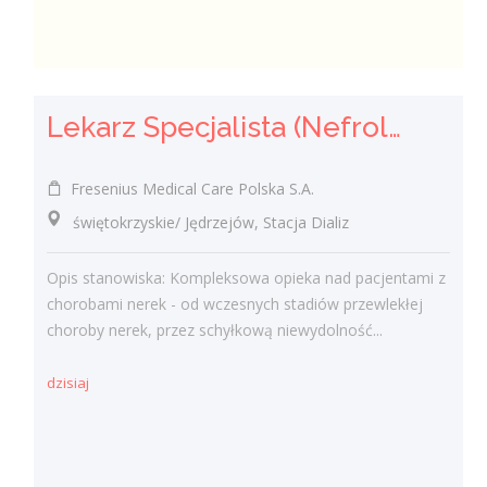
Lekarz Specjalista (Nefrolog / Internista) (K/M/N)
Fresenius Medical Care Polska S.A.
świętokrzyskie/ Jędrzejów, Stacja Dializ
Opis stanowiska: Kompleksowa opieka nad pacjentami z
chorobami nerek - od wczesnych stadiów przewlekłej
choroby nerek, przez schyłkową niewydolność...
dzisiaj