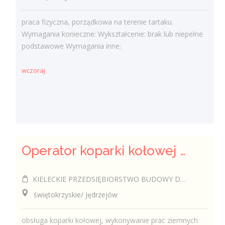
praca fizyczna, porządkowa na terenie tartaku.
Wymagania konieczne: Wykształcenie: brak lub niepełne
podstawowe Wymagania inne:
wczoraj
Operator koparki kołowej k/m
KIELECKIE PRZEDSIĘBIORSTWO BUDOWY DRÓG I MOSTÓW SPÓŁKA Z OGRANICZONĄ ODPOWIEDZIALNOŚCIĄ
świętokrzyskie/ Jędrzejów
obsługa koparki kołowej, wykonywanie prac ziemnych