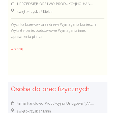
1.PRZEDSIĘBIORSTWO PRODUKCYJNO-HANDLOWO-USŁUGOWE EUROPLUS JÓZEF MROZOWSKI 2.KAWIARNIA SANTANA JÓZEF MROZOWSKI
świętokrzyskie/ Kielce
Wycinka krzewów oraz drzew Wymagania konieczne:
Wykształcenie: podstawowe Wymagania inne:
Uprawnienia pilarza.
wczoraj
Osoba do prac fizycznych
Firma Handlowo-Produkcyjno-Usługowa "JAN-DREW" Krzysztof Kabała
świętokrzyskie/ Mnin