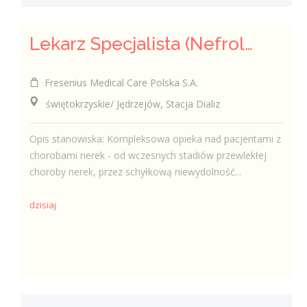
Lekarz Specjalista (Nefrolog / Internista) (K/M/N)
Fresenius Medical Care Polska S.A.
świętokrzyskie/ Jędrzejów, Stacja Dializ
Opis stanowiska: Kompleksowa opieka nad pacjentami z
chorobami nerek - od wczesnych stadiów przewlekłej
choroby nerek, przez schyłkową niewydolność...
dzisiaj