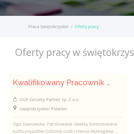
Praca świętokrzyskie
/
Oferty pracy
Oferty pracy w świętokrzy
Kwalifikowany Pracownik Ochrony z Pozwoleniem na Broń (K/M)
DGP Security Partner Sp. Z o.o.
świętokrzyskie/ Połaniec
Opis stanowiska: Patrolowanie obiektu Kontrolowanie
ruchu pojazdów Ochrona osób i mienia Wymagania: