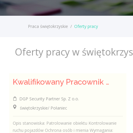
Praca świętokrzyskie
/
Oferty pracy
Oferty pracy w świętokrzy
Kwalifikowany Pracownik Ochrony z Pozwoleniem na Broń (K/M)
DGP Security Partner Sp. Z o.o.
świętokrzyskie/ Połaniec
Opis stanowiska: Patrolowanie obiektu Kontrolowanie
ruchu pojazdów Ochrona osób i mienia Wymagania: