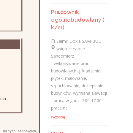
Pomocnik tynkarza (m/k)
Pracownik
ogólnobudowlany (
TYNK-BUD Piotr Musiał
k/m)
świętokrzyskie/ Łachów
Pomocnik tynkarza przy tynkach
Saimir Dokle SAM-BUD
maszynowych Wymagania inne: chęć do
świętokrzyskie/
pracy, mile widziane doświadczenie w
Sandomierz
budownictwie
- wykonywanie prac
budowlanych tj. kładzenie
wczoraj
płytek, malowanie,
szpachlowanie, docieplenie
Więcej ofert pracy
budynków, wymiana elewacji
nia
- praca w godz. 7.00-17.00-
praca na...
Praca
wczoraj
Praca
ch danych osobowych