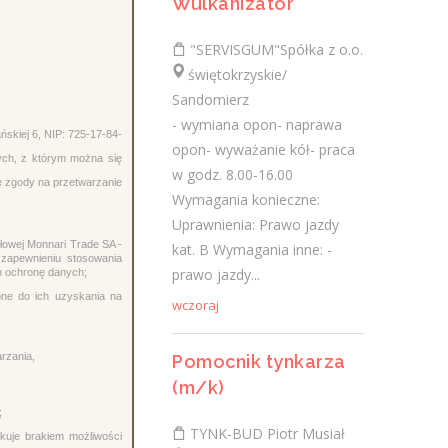
Wulkanizator
Ostatnie wpisy
"SERVISGUM"Spółka z o.o.
Nowoczesne technologie w pracy. Jak
świętokrzyskie/
z tym radzą sobie starsi pracownicy?
Sandomierz
2 lutego 2021
- wymiana opon- naprawa
skiej 6, NIP: 725-17-84-
opon- wyważanie kół- praca
Jak zmienić pracę fizyczną na biurową?
ych, z którym można się
3 stycznia 2021
w godz. 8.00-16.00
e zgody na przetwarzanie
Wymagania konieczne:
W województwie świętokrzyskim
Uprawnienia: Prawo jazdy
brakuje wykwalifikowanych murarzy
łowej Monnari Trade SA -
kat. B Wymagania inne: -
12 grudnia 2020
zapewnieniu stosowania
prawo jazdy...
h ochronę danych;
Dobry lider, czyli jaki?
ne do ich uzyskania na
wczoraj
10 listopada 2020
Mobilny, elastyczny i nastawiony na
rzania,
Pomocnik tynkarza
rozwój – czy to ideał pracownika?
19 października 2020
(m/k)
;
TYNK-BUD Piotr Musiał
kuje brakiem możliwości