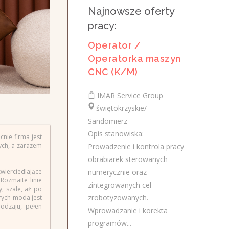
agencja marketingu online
Najnowsze oferty
pracy:
AGENCJAWIRTUALNA.PL
świętokrzyskie/
Operator /
Zakres działania: rozwijanie własnej
Operatorka maszyn
działalności w branży marketingu
CNC (K/M)
internetowego w oparciu o model
franczyzowy; pozyskiwanie klientów
IMAR Service Group
biznesowych i...
świętokrzyskie/
Sandomierz
dzisiaj
Opis stanowiska:
nie firma jest
ych, a zarazem
Prowadzenie i kontrola pracy
obrabiarek sterowanych
Pracownik ogólnobudowlany (
wierciedlające
numerycznie oraz
k/m)
Rozmaite linie
zintegrowanych cel
, szale, aż po
Saimir Dokle SAM-BUD
zrobotyzowanych.
rych moda jest
odzaju, pełen
świętokrzyskie/ Sandomierz
Wprowadzanie i korekta
- wykonywanie prac budowlanych tj.
programów...