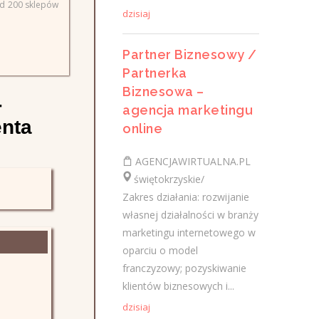
ad 200 sklepów
kładzenie płytek, malowanie,
dzisiaj
szpachlowanie, docieplenie budynków,
wymiana elewacji - praca w godz. 7.00-
Partner Biznesowy /
17.00- praca na...
Partnerka
wczoraj
Biznesowa –
-
agencja marketingu
enta
online
Wulkanizator
AGENCJAWIRTUALNA.PL
"SERVISGUM"Spółka z o.o.
świętokrzyskie/
świętokrzyskie/ Sandomierz
Zakres działania: rozwijanie
- wymiana opon- naprawa opon-
własnej działalności w branży
wyważanie kół- praca w godz. 8.00-16.00
marketingu internetowego w
Wymagania konieczne: Uprawnienia:
oparciu o model
Prawo jazdy kat. B Wymagania inne: -
franczyzowy; pozyskiwanie
prawo jazdy...
klientów biznesowych i...
wczoraj
dzisiaj