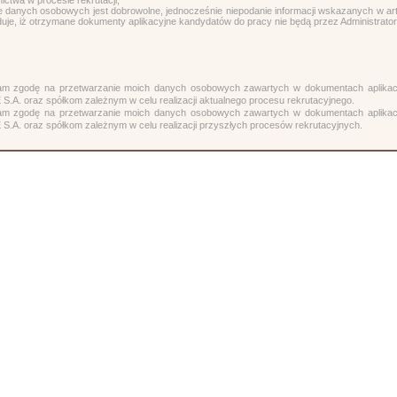
ictwa w procesie rekrutacji;
e danych osobowych jest dobrowolne, jednocześnie niepodanie informacji wskazanych w ar
je, iż otrzymane dokumenty aplikacyjne kandydatów do pracy nie będą przez Administrato
m zgodę na przetwarzanie moich danych osobowych zawartych w dokumentach aplik
.A. oraz spółkom zależnym w celu realizacji aktualnego procesu rekrutacyjnego.
m zgodę na przetwarzanie moich danych osobowych zawartych w dokumentach aplik
.A. oraz spółkom zależnym w celu realizacji przyszłych procesów rekrutacyjnych.