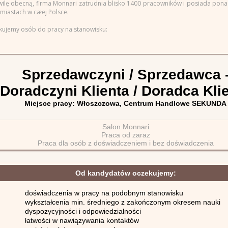
wilę obecną, firma Monnari zatrudnia blisko 1400 pracowników i posiada pon
miastach w całej Polsce.
kujemy osób do pracy na stanowisku:
Sprzedawczyni / Sprzedawca 
Doradczyni Klienta / Doradca Kli
Miejsce pracy: Włoszczowa, Centrum Handlowe SEKUNDA
Salon Monnari
Praca od zaraz
Praca dla osób z doświadczeniem i bez doświadczenia
Od kandydatów oczekujemy:
doświadczenia w pracy na podobnym stanowisku
wykształcenia min. średniego z zakończonym okresem nauki
dyspozycyjności i odpowiedzialności
łatwości w nawiązywania kontaktów