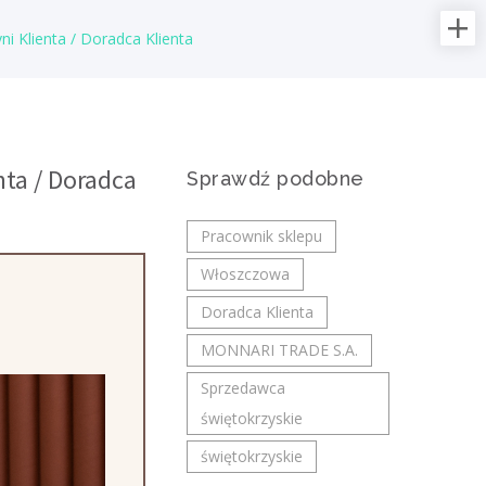
i Klienta / Doradca Klienta
Najnowsze oferty pracy:
Operator / Operatorka
maszyn CNC (K/M)
nta / Doradca
IMAR Service Group
Sprawdź podobne
świętokrzyskie/ Sandomierz
Opis stanowiska: Prowadzenie i kontrola
Pracownik sklepu
pracy obrabiarek sterowanych
Włoszczowa
numerycznie oraz zintegrowanych cel
zrobotyzowanych. Wprowadzanie i korekta
Doradca Klienta
programów...
MONNARI TRADE S.A.
dzisiaj
Sprzedawca
świętokrzyskie
Partner Biznesowy /
świętokrzyskie
Partnerka Biznesowa –