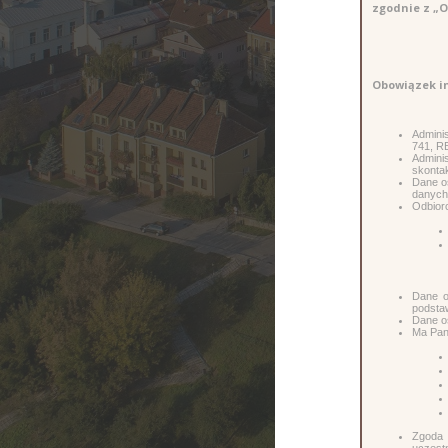
zgodnie z „O
Obowiązek i
Adminis
741, R
Admini
skonta
Dane os
danych
Odbior
Dane o
podsta
Dane o
Ma Pan
Zgoda 