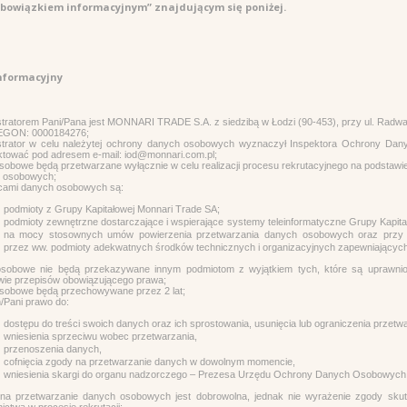
bowiązkiem informacyjnym” znajdującym się poniżej.
nformacyjny
tratorem Pani/Pana jest MONNARI TRADE S.A. z siedzibą w Łodzi (90-453), przy ul. Radwań
EGON: 0000184276;
strator w celu należytej ochrony danych osobowych wyznaczył Inspektora Ochrony Dan
ktować pod adresem e-mail: iod@monnari.com.pl;
obowe będą przetwarzane wyłącznie w celu realizacji procesu rekrutacyjnego na podstawi
 osobowych;
cami danych osobowych są:
podmioty z Grupy Kapitałowej Monnari Trade SA;
podmioty zewnętrzne dostarczające i wspierające systemy teleinformatyczne Grupy Kapita
na mocy stosownych umów powierzenia przetwarzania danych osobowych oraz przy 
przez ww. podmioty adekwatnych środków technicznych i organizacyjnych zapewniającyc
sobowe nie będą przekazywane innym podmiotom z wyjątkiem tych, które są uprawnio
wie przepisów obowiązującego prawa;
sobowe będą przechowywane przez 2 lat;
/Pani prawo do:
dostępu do treści swoich danych oraz ich sprostowania, usunięcia lub ograniczenia przetwa
wniesienia sprzeciwu wobec przetwarzania,
przenoszenia danych,
cofnięcia zgody na przetwarzanie danych w dowolnym momencie,
wniesienia skargi do organu nadzorczego – Prezesa Urzędu Ochrony Danych Osobowych
na przetwarzanie danych osobowych jest dobrowolna, jednak nie wyrażenie zgody skut