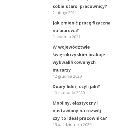
Bieżące informacje
sobie starsi pracownicy?
Struktura zatrudnienia
2 lutego 2021
Jak zmienić pracę fizyczną
na biurową?
3 stycznia 2021
W województwie
świętokrzyskim brakuje
wykwalifikowanych
murarzy
12 grudnia 2020
Dobry lider, czyli jaki?
10 listopada 2020
Mobilny, elastyczny i
nastawiony na rozwój –
czy to ideał pracownika?
19 października 2020