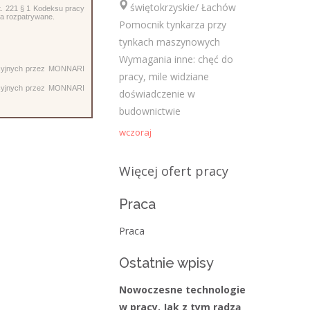
Najnowsze komentarze
świętokrzyskie/ Łachów
t. 221 § 1 Kodeksu pracy
ra rozpatrywane.
Pomocnik tynkarza przy
admin
-
Obcokrajowcy w
tynkach maszynowych
świętokrzyskim
Wymagania inne: chęć do
acyjnych przez MONNARI
pracy, mile widziane
Gość
-
Obcokrajowcy w
acyjnych przez MONNARI
doświadczenie w
świętokrzyskim
budownictwie
admin
-
Aktywizacja zawodowa osób
wczoraj
niepełnosprawnych w świętokrzyskim
Więcej ofert pracy
czytelnik
-
Aktywizacja zawodowa osób
niepełnosprawnych w świętokrzyskim
Praca
admin
-
Zawody nadwyżkowe w
Praca
województwie świętokrzyskim
Ostatnie wpisy
Kategorie
Nowoczesne technologie
w pracy. Jak z tym radzą