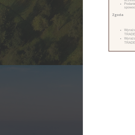
uczestn
Podani
spowodu
Zgoda
Wyraża
TRADE S
Wyraża
TRADE S