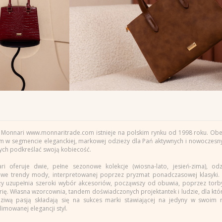
 Monnari www.monnaritrade.com istnieje na polskim rynku od 1998 roku. Obec
em w segmencie eleganckiej, markowej odzieży dla Pań aktywnych i nowoczesn
ych podkreślać swoją kobiecość.
ri oferuje dwie, pełne sezonowe kolekcje (wiosna-lato, jesień-zima), odz
owe trendy mody, interpretowanej poprzez pryzmat ponadczasowej klasyki. 
ży uzupełnia szeroki wybór akcesoriów, począwszy od obuwia, poprzez torby
rię. Własna wzorcownia, tandem doświadczonych projektantek i ludzie, dla któ
ziwą pasją składają się na sukces marki stawiającej na jedyny w swoim r
imowanej elegancji styl.