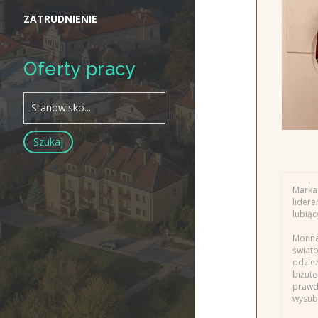
ZATRUDNIENIE
Oferty pracy
Marka
lider
lubiąc
Monna
świat
odzie
biżute
prawd
wysubl