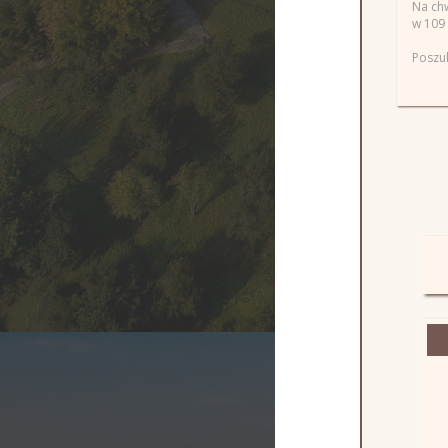
Na ch
w 109 
Poszu