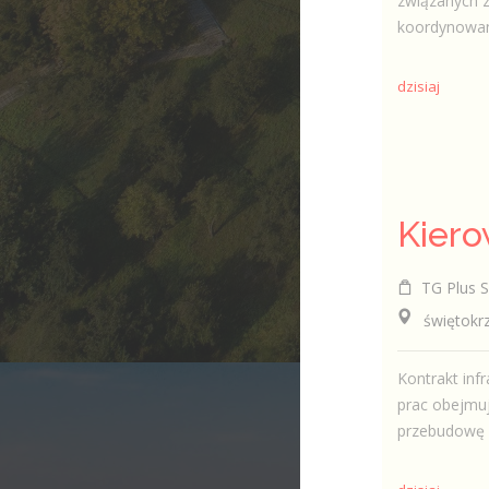
związanych z
koordynowanie
dzisiaj
TG Plus Sp
świętokrzys
Kontrakt infr
prac obejmuj
przebudowę si