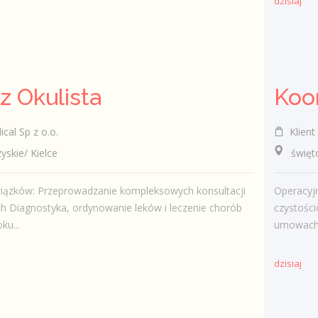
dzisiaj
z Okulista
cal Sp z o.o.
Klient 
kie/ Kielce
świętokr
iązków: Przeprowadzanie kompleksowych konsultacji
Operacyjn
ch Diagnostyka, ordynowanie leków i leczenie chorób
czystośc
ku...
umowach.
dzisiaj