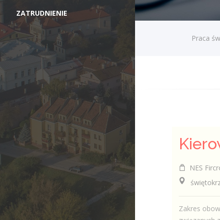
ZATRUDNIENIE
Praca św
NES Fircr
świętokrzys
Zakres obowi