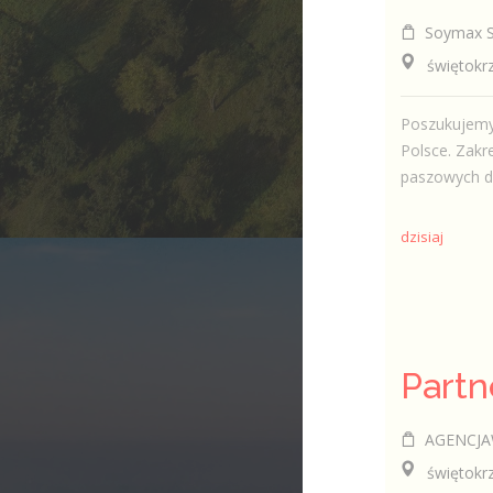
Soymax Sp
świętokrzy
Poszukujemy 
Polsce. Zak
paszowych dl
dzisiaj
AGENCJA
świętokrzy