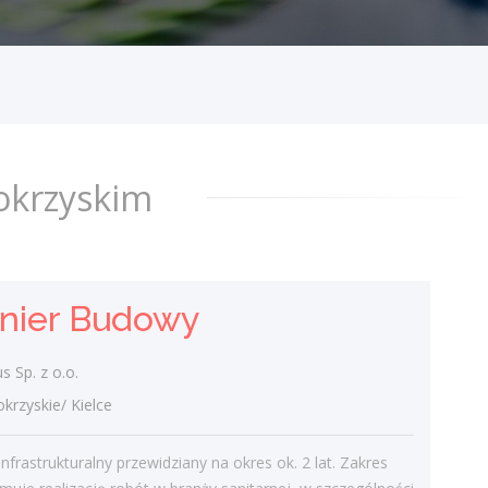
TG Plus Sp. z o.o.
świętokrzyskie/ Kielce
Kontrakt infrastrukturalny przewidziany na
okres ok. 2 lat. Zakres prac obejmuje
realizację robót w branży sanitarnej, w
szczególności przebudowę sieci...
dzisiaj
okrzyskim
Kierownik Robót Sanitarnych
TG Plus Sp. z o.o.
ynier Budowy
świętokrzyskie/ Kielce
Kontrakt infrastrukturalny przewidziany na
 Sp. z o.o.
okres ok. 2 lat. Zakres prac obejmuje
zyskie/ Kielce
realizację robót w branży sanitarnej, w
szczególności przebudowę sieci...
infrastrukturalny przewidziany na okres ok. 2 lat. Zakres
dzisiaj