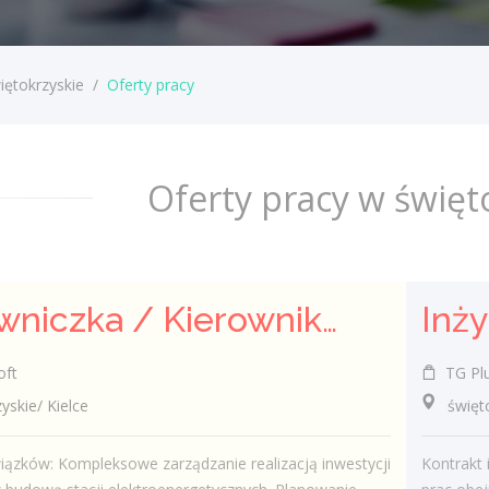
iętokrzyskie
/
Oferty pracy
Oferty pracy w święt
Kierowniczka / Kierownik projektu – Elektroenergetyka
Inż
oft
TG Plus
kie/ Kielce
świętokr
ązków: Kompleksowe zarządzanie realizacją inwestycji
Kontrakt 