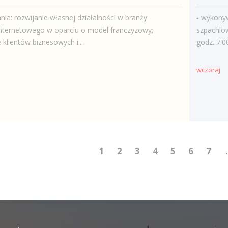
nia: rozwijanie własnej działalności w branży
- wykonyw
nternetowego w oparciu o model franczyzowy;
szpachlo
 klientów biznesowych i...
godz. 7.0
wczoraj
1
2
3
4
5
6
7