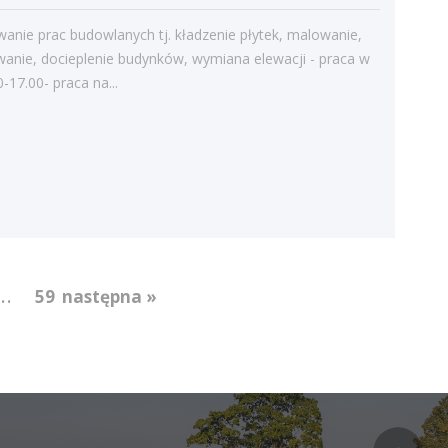
anie prac budowlanych tj. kładzenie płytek, malowanie,
wanie, docieplenie budynków, wymiana elewacji - praca w
0-17.00- praca na...
...
59
następna »