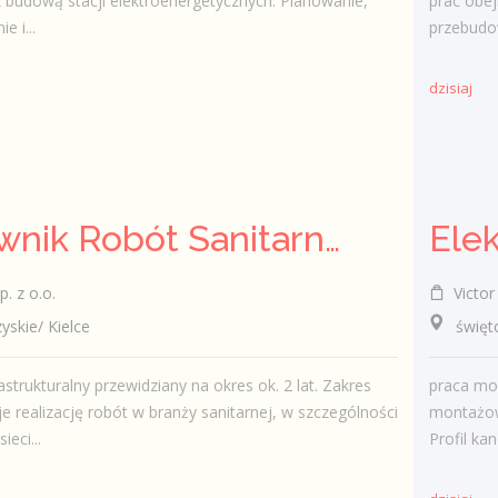
 budową stacji elektroenergetycznych. Planowanie,
prac obej
 i...
przebudow
dzisiaj
Kierownik Robót Sanitarnych
. z o.o.
Victor 
kie/ Kielce
świętok
astrukturalny przewidziany na okres ok. 2 lat. Zakres
praca mob
e realizację robót w branży sanitarnej, w szczególności
montażow
eci...
Profil kan