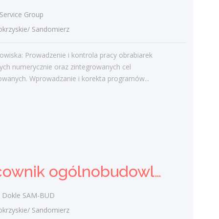
Gość
-
Obcokrajowcy w
ervice Group
świętokrzyskim
rzyskie/ Sandomierz
admin
-
Aktywizacja zawodowa osób
niepełnosprawnych w świętokrzyskim
owiska: Prowadzenie i kontrola pracy obrabiarek
ych numerycznie oraz zintegrowanych cel
czytelnik
-
Aktywizacja zawodowa osób
owanych. Wprowadzanie i korekta programów...
niepełnosprawnych w świętokrzyskim
admin
-
Zawody nadwyżkowe w
województwie świętokrzyskim
Kategorie
Pracownik ogólnobudowlany ( k/m)
Bieżące informacje
Struktura zatrudnienia
r Dokle SAM-BUD
rzyskie/ Sandomierz