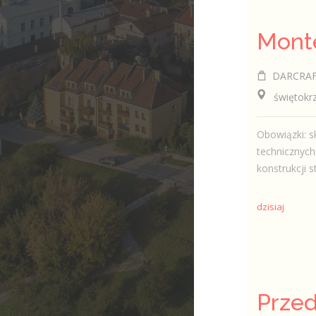
DARCRAFT
świętokrzys
Obowiązki: s
technicznyc
konstrukcji s
dzisiaj