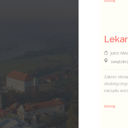
dzisiaj
Lekar
Jutro Medi
świętokrzys
Zakres obow
okulistyczny
narządu wzro
dzisiaj