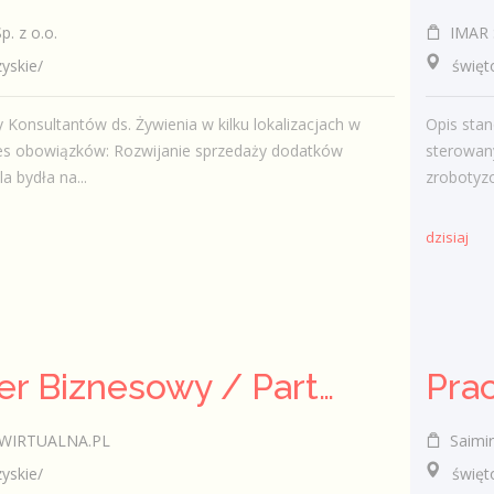
. z o.o.
IMAR S
skie/
świętok
Konsultantów ds. Żywienia w kilku lokalizacjach w
Opis stan
res obowiązków: Rozwijanie sprzedaży dodatków
sterowan
a bydła na...
zrobotyz
dzisiaj
Partner Biznesowy / Partnerka Biznesowa – agencja marketingu online
WIRTUALNA.PL
Saimi
skie/
świętok