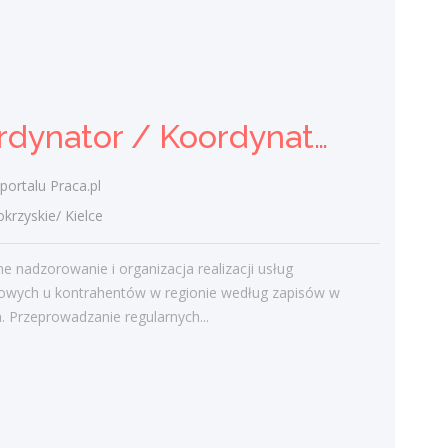
świętokrzyskie/ Kielce
Zakres obowiązków: Przeprowadzanie
kompleksowych konsultacji okulistycznych
Diagnostyka, ordynowanie leków i leczenie
chorób narządu wzroku...
Koordynator / Koordynatorka Usług Serwisowych i Zespołów Terenowych
dzisiaj
portalu Praca.pl
Więcej ofert pracy
zyskie/ Kielce
e nadzorowanie i organizacja realizacji usług
Praca
iowych u kontrahentów w regionie według zapisów w
Praca
 Przeprowadzanie regularnych...
Ostatnie wpisy
Nowoczesne technologie w pracy. Jak
z tym radzą sobie starsi pracownicy?