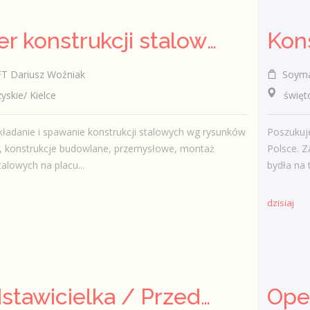
Monter konstrukcji stalowych - ślusarz (K/M/I)
 Dariusz Woźniak
Soymax
kie/ Kielce
świętok
kładanie i spawanie konstrukcji stalowych wg rysunków
Poszukuje
h, konstrukcje budowlane, przemysłowe, montaż
Polsce. 
talowych na placu...
bydła na 
dzisiaj
Przedstawicielka / Przedstawiciel Handlowy ds. Żywienia Zwierząt