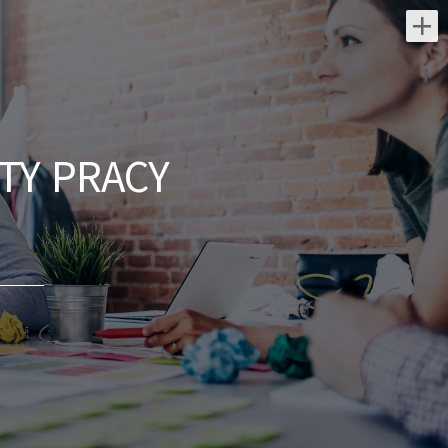
Najnowsze oferty pracy:
Kierowniczka / Kierownik
projektu – Elektroenergetyka
TY PRACY
NES Fircroft
świętokrzyskie/ Kielce
Zakres obowiązków: Kompleksowe
zarządzanie realizacją inwestycji
związanych z budową stacji
elektroenergetycznych. Planowanie,
koordynowanie i...
dzisiaj
Inżynier Budowy