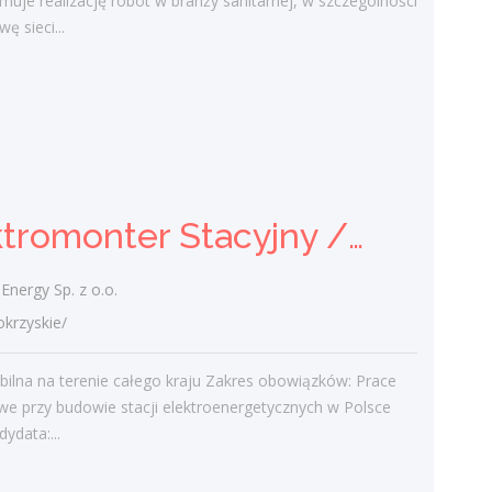
muje realizację robót w branży sanitarnej, w szczególności
ę sieci...
Elektromonter Stacyjny /
Elektromonterka Stacyjna
(K/M)
Victor Energy Sp. z o.o.
świętokrzyskie/
Elektromonter Stacyjny / Elektromonterka Stacyjna (K/M)
praca mobilna na terenie całego kraju
Zakres obowiązków: Prace montażowe
przy budowie stacji elektroenergetycznych
Energy Sp. z o.o.
w Polsce Profil kandydata:...
rzyskie/
dzisiaj
ilna na terenie całego kraju Zakres obowiązków: Prace
e przy budowie stacji elektroenergetycznych w Polsce
Lekarz Okulista
dydata:...
Jutro Medical Sp z o.o.