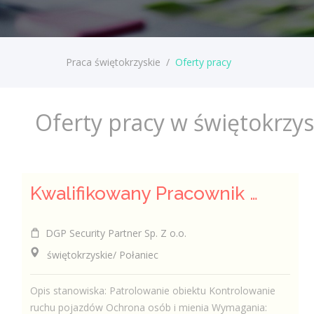
Praca świętokrzyskie
/
Oferty pracy
Oferty pracy w świętokrzy
Kwalifikowany Pracownik Ochrony z Pozwoleniem na Broń (K/M)
DGP Security Partner Sp. Z o.o.
świętokrzyskie/ Połaniec
Opis stanowiska: Patrolowanie obiektu Kontrolowanie
ruchu pojazdów Ochrona osób i mienia Wymagania: