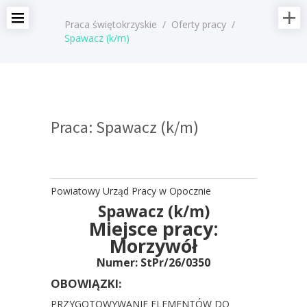
Praca świętokrzyskie
/
Oferty pracy
/
Spawacz (k/m)
Praca: Spawacz (k/m)
Powiatowy Urząd Pracy w Opocznie
Spawacz (k/m)
Miejsce pracy:
Morzywół
Numer: StPr/26/0350
OBOWIĄZKI:
PRZYGOTOWYWANIE ELEMENTÓW DO