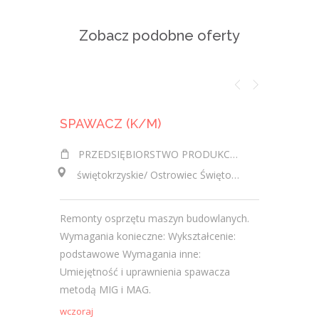
Zobacz podobne oferty
SPAWACZ (K/M)
PRZEDSIĘBIORSTWO PRODUKCYJNO-HANDLOWO-USŁUGOWE "MAKO" ANDRZEJ GLIBOWSKI
QUALITY CONTR
świętokrzyskie/ Ostrowiec Świętokrzyski
świętokr
Remonty osprzętu maszyn budowlanych.
Spawać el
Wymagania konieczne: Wykształcenie:
wykorzys
podstawowe Wymagania inne:
specjalis
Umiejętność i uprawnienia spawacza
zgodnie 
metodą MIG i MAG.
wysoką ja
wczoraj
2026-08-05