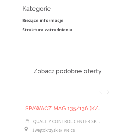
Kategorie
Bieżące informacje
Struktura zatrudnienia
Zobacz podobne oferty
SPAWACZ MAG 135/136 (K/M)
SPAWA
QUALITY CONTROL CENTER SPÓŁKA Z OGRANICZONĄ ODPOWIEDZIALNOŚCIĄ
PRZEDSIĘBIORSTW
świętokrzyskie/ Kielce
świętokrzy