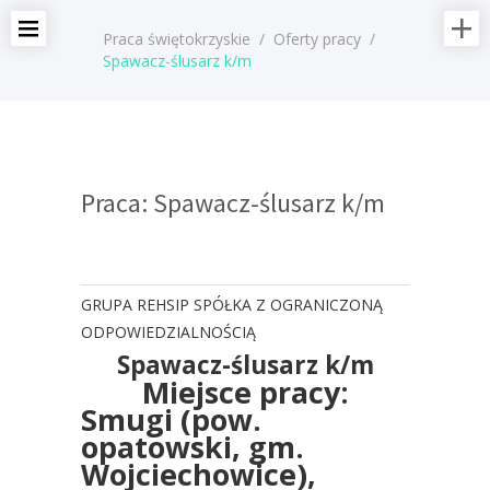
Praca świętokrzyskie
/
Oferty pracy
/
Spawacz-ślusarz k/m
Praca: Spawacz-ślusarz k/m
GRUPA REHSIP SPÓŁKA Z OGRANICZONĄ
ODPOWIEDZIALNOŚCIĄ
Spawacz-ślusarz k/m
Miejsce pracy:
Smugi (pow.
opatowski, gm.
Wojciechowice),