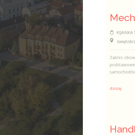
KIJANKA SE
świętokrzys
Zakres obow
podstawowej
samochodów 
dzisiaj
Handl