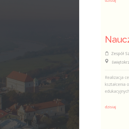
dzisiaj
Zespół Sz
świętokrzys
Realizacja c
kształcenia 
edukacyjnych,
dzisiaj