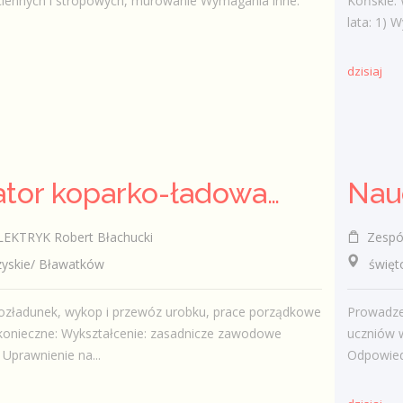
ciennych i stropowych, murowanie Wymagania inne:
Końskie.
lata: 1) W
dzisiaj
Operator koparko-ładowarki k/m
KTRYK Robert Błachucki
Zespół
skie/ Bławatków
świętokr
ozładunek, wykop i przewóz urobku, prace porządkowe
Prowadze
onieczne: Wykształcenie: zasadnicze zawodowe
uczniów w
 Uprawnienie na...
Odpowiedz