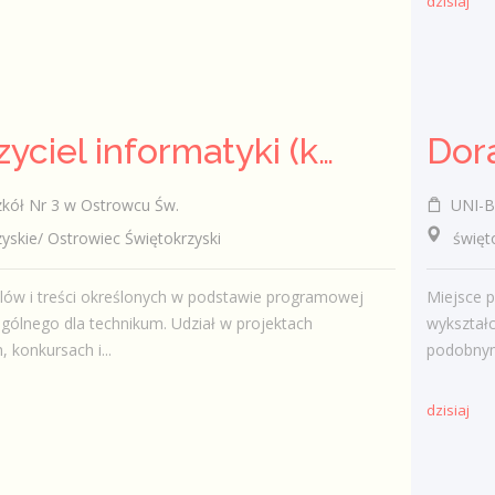
dzisiaj
Nauczyciel informatyki (k/m)
kół Nr 3 w Ostrowcu Św.
UNI-B
kie/ Ostrowiec Świętokrzyski
świętok
elów i treści określonych w podstawie programowej
Miejsce p
ogólnego dla technikum. Udział w projektach
wykształ
 konkursach i...
podobnym
dzisiaj