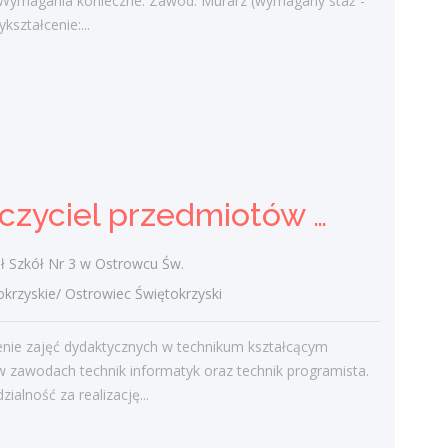
 Wymagania konieczne: Zawód: Murarz (wymagany staż -
dzisiaj
ykształcenie:...
Nauczyciel przedmiotów
zawodowych technicznych
(k/m)
Zespół Szkół Nr 3 w Ostrowcu Św.
Nauczyciel przedmiotów zawodowych technicznych (k/m)
świętokrzyskie/ Ostrowiec Świętokrzyski
Prowadzenie zajęć dydaktycznych w
technikum kształcącym uczniów w
 Szkół Nr 3 w Ostrowcu Św.
zawodach technik informatyk oraz technik
zyskie/ Ostrowiec Świętokrzyski
programista. Odpowiedzialność za
realizację...
nie zajęć dydaktycznych w technikum kształcącym
dzisiaj
 zawodach technik informatyk oraz technik programista.
ialność za realizację...
Nauczyciel informatyki (k/m)