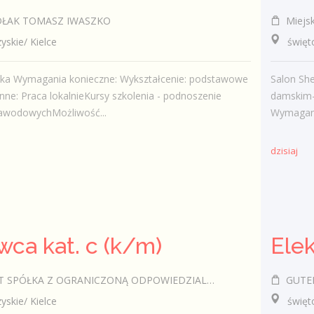
ŁAK TOMASZ IWASZKO
Miejsk
kie/ Kielce
świętokr
ska Wymagania konieczne: Wykształcenie: podstawowe
Salon Sh
ne: Praca lokalnieKursy szkolenia - podnoszenie
damskim- 
 zawodowychMożliwość...
Wymagani
dzisiaj
wca kat. c (k/m)
SPÓŁKA Z OGRANICZONĄ ODPOWIEDZIALNOŚCIĄ
GUTEK 
kie/ Kielce
świętok