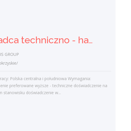
Zespół Szkół Nr 3 w Ostrowcu Św.
świętokrzyskie/ Ostrowiec Świętokrzyski
Realizacja celów i treści określonych w
podstawie programowej kształcenia
Doradca techniczno - handlowy (K/M)
ogólnego dla technikum. Udział w
projektach edukacyjnych, konkursach i...
IS GROUP
dzisiaj
rzyskie/
Więcej ofert pracy
racy: Polska centralna i południowa Wymagania:
cenie preferowane wyższe - techniczne doświadczenie na
 stanowisku doświadczenie w...
Praca
Praca
Ostatnie wpisy