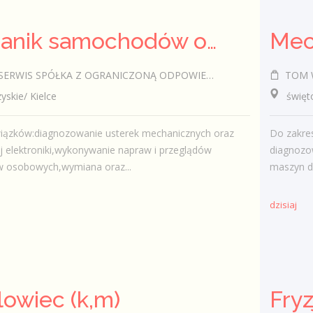
Mechanik samochodów osobowych (k,m)
Mec
RWIS SPÓŁKA Z OGRANICZONĄ ODPOWIEDZIALNOŚCIĄ
TOM W
kie/ Kielce
świętokr
iązków:diagnozowanie usterek mechanicznych oraz
Do zakre
 elektroniki,wykonywanie napraw i przeglądów
diagnozo
osobowych,wymiana oraz...
maszyn d
dzisiaj
owiec (k,m)
Fryz