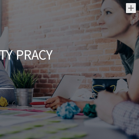
Najnowsze oferty pracy:
Osoba wykonujaca pracę w
zawodzie zbrojarz - betoniarz
TY PRACY
Powiatowy Urząd Pracy w Busku-Zdroju
świętokrzyskie/ Busko-Zdrój
Wykonywanie zbrojeń, betonowanie,
montaż i demontaż szalunków ściennych i
stropowych, murowanie Wymagania inne:
dzisiaj
Osoba do wznoszenia
budynków, murowania ścian
Usługi Remontowo - Budowlane