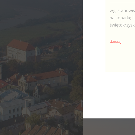
wg. stanowi
na koparkę l
świętokrzysk
dzisiaj