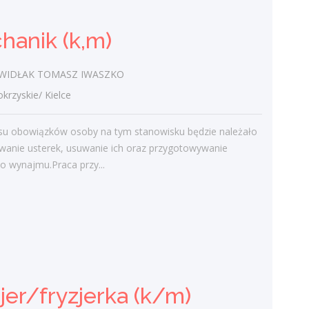
Nowoczesne technologie w pracy. Jak
z tym radzą sobie starsi pracownicy?
hanik (k,m)
2 lutego 2021
Jak zmienić pracę fizyczną na biurową?
IDŁAK TOMASZ IWASZKO
3 stycznia 2021
zyskie/ Kielce
W województwie świętokrzyskim
brakuje wykwalifikowanych murarzy
su obowiązków osoby na tym stanowisku będzie należało
12 grudnia 2020
wanie usterek, usuwanie ich oraz przygotowywanie
Dobry lider, czyli jaki?
o wynajmu.Praca przy...
10 listopada 2020
Mobilny, elastyczny i nastawiony na
rozwój – czy to ideał pracownika?
19 października 2020
Najnowsze komentarze
jer/fryzjerka (k/m)