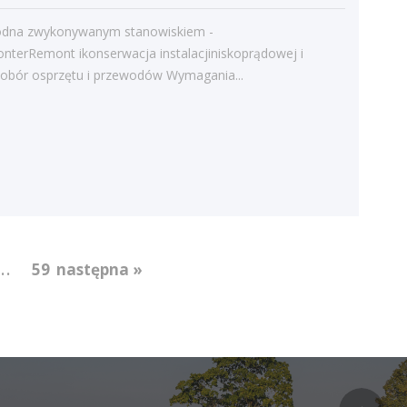
odna zwykonywanym stanowiskiem -
nterRemont ikonserwacja instalacjiniskoprądowej i
 dobór osprzętu i przewodów Wymagania...
...
59
następna »