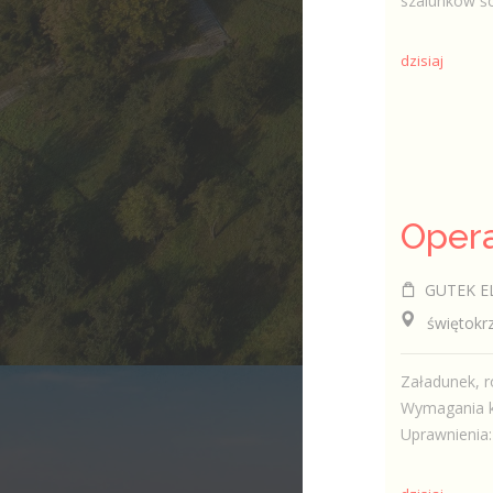
szalunków ś
dzisiaj
GUTEK ELE
świętokrzy
Załadunek, r
Wymagania k
Uprawnienia: