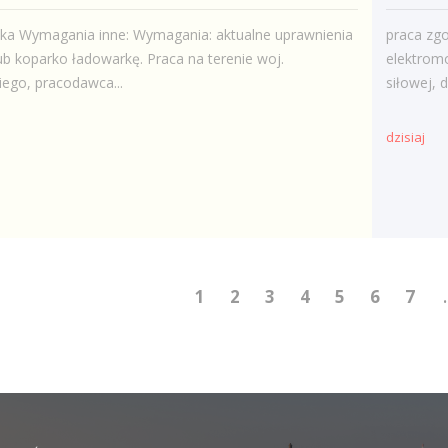
ska Wymagania inne: Wymagania: aktualne uprawnienia
praca zg
ub koparko ładowarkę. Praca na terenie woj.
elektromo
iego, pracodawca...
siłowej,
dzisiaj
1
2
3
4
5
6
7