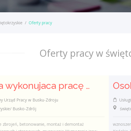
iętokrzyskie
/
Oferty pracy
Oferty pracy w święt
Osoba wykonujaca pracę w zawodzie zbrojarz - betoniarz
 Urząd Pracy w Busku-Zdroju
Usługi
skie/ Busko-Zdrój
świętok
 zbrojeń, betonowanie, montaż i demontaż
wznoszen