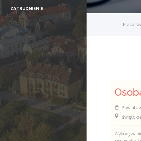
ZATRUDNIENIE
Praca św
Powiatowy
świętokrzy
Wykonywanie