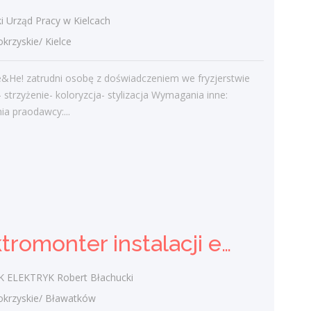
admin
-
Obcokrajowcy w
świętokrzyskim
i Urząd Pracy w Kielcach
zyskie/ Kielce
Gość
-
Obcokrajowcy w
świętokrzyskim
e&He! zatrudni osobę z doświadczeniem we fryzjerstwie
admin
-
Aktywizacja zawodowa osób
strzyżenie- koloryzcja- stylizacja Wymagania inne:
niepełnosprawnych w świętokrzyskim
a praodawcy:...
czytelnik
-
Aktywizacja zawodowa osób
niepełnosprawnych w świętokrzyskim
admin
-
Zawody nadwyżkowe w
województwie świętokrzyskim
Elektromonter instalacji elektrycznych k/m
Kategorie
ELEKTRYK Robert Błachucki
Bieżące informacje
rzyskie/ Bławatków
Struktura zatrudnienia