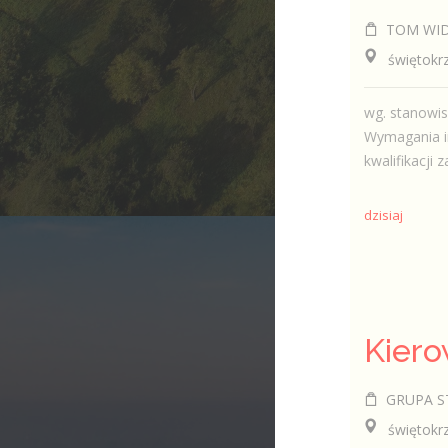
TOM WID
świętokrzys
wg. stanowi
Wymagania in
kwalifikacji
dzisiaj
Kiero
GRUPA ST 
świętokrzys