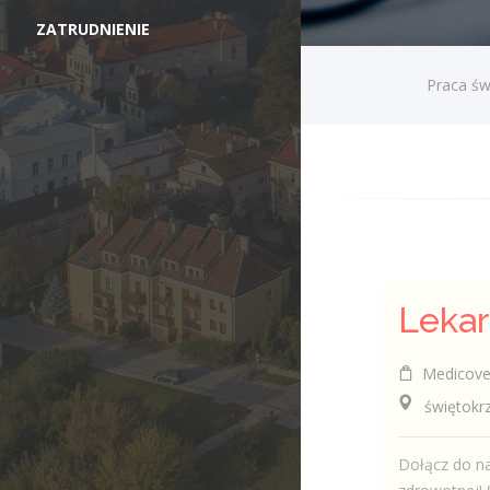
ZATRUDNIENIE
Praca św
Medicover 
świętokrzys
Dołącz do na