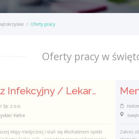
iętokrzyskie
/
Oferty pracy
Oferty pracy w święt
Lekarz Infekcyjny / Lekarka Infekcyjna
Sp. z o.o.
Holcim
kie/ Kielce
świętok
szej ekipy medycznej i stań się #bohaterem opieki
Zakres o