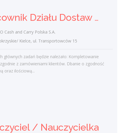
Praca
Pracownik Działu Dostaw (K/M)
Ostatnie wpisy
Cash and Carry Polska S.A.
Nowoczesne technologie w pracy. Jak
zyskie/ Kielce, ul. Transportowców 15
z tym radzą sobie starsi pracownicy?
2 lutego 2021
h głównych zadań będzie należało: Kompletowanie
Jak zmienić pracę fizyczną na biurową?
zgodnie z zamówieniami klientów. Dbanie o zgodność
3 stycznia 2021
ą oraz ilościową...
W województwie świętokrzyskim
brakuje wykwalifikowanych murarzy
12 grudnia 2020
Dobry lider, czyli jaki?
10 listopada 2020
Mobilny, elastyczny i nastawiony na
rozwój – czy to ideał pracownika?
czyciel / Nauczycielka
19 października 2020