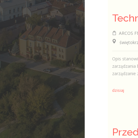
ARCOS FM 
świętokrzy
Opis stanow
zarządzania 
zarządzanie 
dzisiaj