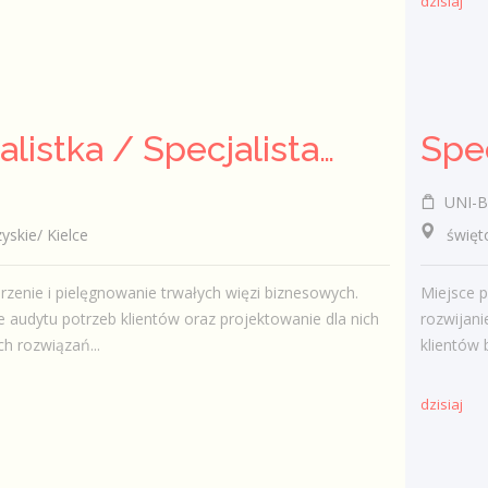
dzisiaj
Specjalistka / Specjalista ds. Sprzedaży ubezpieczeń
UNI-B
kie/ Kielce
świętok
zenie i pielęgnowanie trwałych więzi biznesowych.
Miejsce p
audytu potrzeb klientów oraz projektowanie dla nich
rozwijani
h rozwiązań...
klientów 
dzisiaj