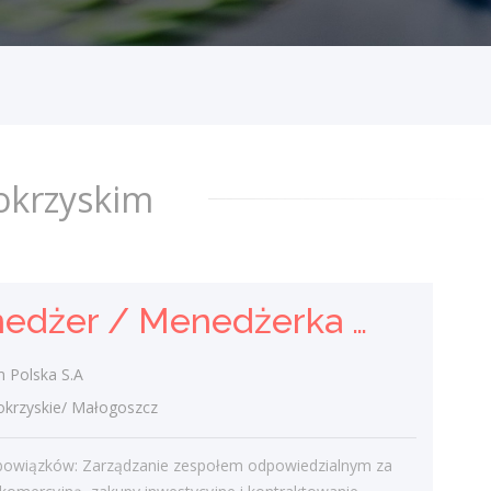
i Kontraktowania
Holcim Polska S.A
świętokrzyskie/ Małogoszcz
Zakres obowiązków: Zarządzanie
zespołem odpowiedzialnym za strategię
komercyjną, zakupy inwestycyjne i
okrzyskim
kontraktowanie. Tworzenie strategii
zakupowych i...
dzisiaj
Menedżer / Menedżerka Zespołu Strategii Komercyjnej i Kontraktowania
Agent Ubezpieczeniowy /
Agentka Ubezpieczeniowa
 Polska S.A
rzyskie/ Małogoszcz
Klient portalu Praca.pl
świętokrzyskie/ Kielce
bowiązków: Zarządzanie zespołem odpowiedzialnym za
Budowanie i pozyskiwanie własnego