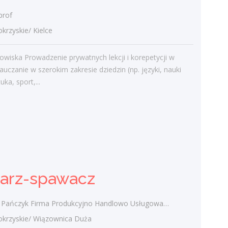
prof
zyskie/ Kielce
Najnowsze komentarze
admin
-
Obcokrajowcy w
owiska Prowadzenie prywatnych lekcji i korepetycji w
świętokrzyskim
auczanie w szerokim zakresie dziedzin (np. języki, nauki
tuka, sport,...
Gość
-
Obcokrajowcy w
świętokrzyskim
admin
-
Aktywizacja zawodowa osób
niepełnosprawnych w świętokrzyskim
czytelnik
-
Aktywizacja zawodowa osób
niepełnosprawnych w świętokrzyskim
sarz-spawacz
admin
-
Zawody nadwyżkowe w
województwie świętokrzyskim
zyk Firma Produkcyjno Handlowo Usługowa "KONRAD" Wiązownica Duża
rzyskie/ Wiązownica Duża