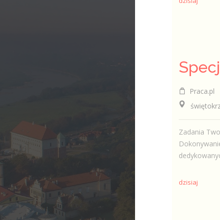
dzisiaj
Praca.pl
świętokrzys
Zadania Twor
Dokonywanie 
dedykowanyc
dzisiaj