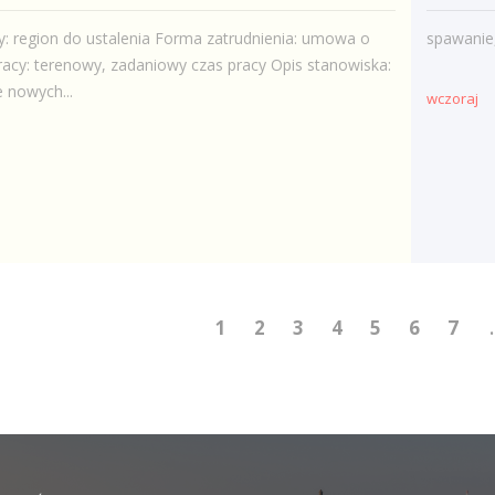
y: region do ustalenia Forma zatrudnienia: umowa o
spawanie
racy: terenowy, zadaniowy czas pracy Opis stanowiska:
 nowych...
wczoraj
1
2
3
4
5
6
7