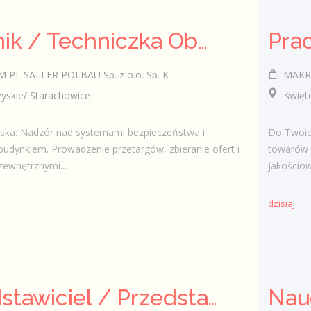
Technik / Techniczka Obsługi Budynku
PL SALLER POLBAU Sp. z o.o. Sp. K
MAKRO 
skie/ Starachowice
świętokr
iska: Nadzór nad systemami bezpieczeństwa i
Do Twoic
budynkiem. Prowadzenie przetargów, zbieranie ofert i
towarów 
zewnętrznymi...
jakościow
dzisiaj
Przedstawiciel / Przedstawicielka ds. sprzedaży ubezpieczeń majątkowych
Nau