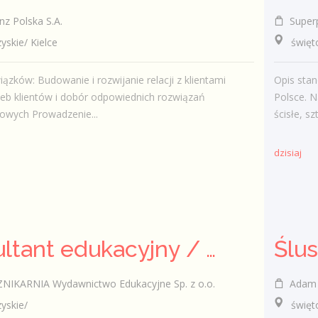
nz Polska S.A.
Super
kie/ Kielce
świętokr
ązków: Budowanie i rozwijanie relacji z klientami
Opis stan
zeb klientów i dobór odpowiednich rozwiązań
Polsce. N
owych Prowadzenie...
ścisłe, sz
dzisiaj
Konsultant edukacyjny / Konsultantka edukacyjna
Ślu
KARNIA Wydawnictwo Edukacyjne Sp. z o.o.
Adam Pańc
skie/
świętok