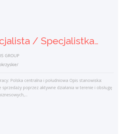
Specjalistka / Specjalista ds.
Sprzedaży ubezpieczeń
Praca.pl
Specjalista / Specjalistka ds. sprzedaży rozwiązań technicznych
świętokrzyskie/ Kielce
Zadania Tworzenie i pielęgnowanie
IS GROUP
trwałych więzi biznesowych. Dokonywanie
audytu potrzeb klientów oraz
rzyskie/
projektowanie dla nich dedykowanych
rozwiązań...
racy: Polska centralna i południowa Opis stanowiska:
e sprzedaży poprzez aktywne działania w terenie i obsługę
dzisiaj
biznesowych,...
Więcej ofert pracy
Praca