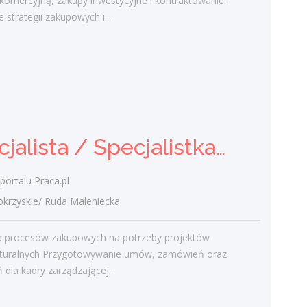
 komercyjną, zakupy inwestycyjne i kontraktowanie.
portfela klientów oraz relacji biznesowych
 strategii zakupowych i...
Analiza potrzeb klientów oraz dobór
rozwiązań ubezpieczeniowych
Prowadzenie...
dzisiaj
Specjalista / Specjalistka ds.
Specjalista / Specjalistka ds. Zakupów
Zakupów
Klient portalu Praca.pl
portalu Praca.pl
świętokrzyskie/ Ruda Maleniecka
zyskie/ Ruda Maleniecka
Realizacja procesów zakupowych na
potrzeby projektów infrastrukturalnych
ja procesów zakupowych na potrzeby projektów
Przygotowywanie umów, zamówień oraz
ukturalnych Przygotowywanie umów, zamówień oraz
zestawień dla kadry zarządzającej...
 dla kadry zarządzającej...
dzisiaj