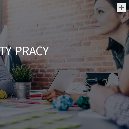
Najnowsze oferty pracy:
Lekarz Infekcyjny / Lekarka
Infekcyjna
TY PRACY
Medicover Sp. z o.o.
świętokrzyskie/ Kielce
Dołącz do naszej ekipy medycznej i stań
się #bohaterem opieki zdrowotnej!
Szukamy Ciebie jeśli ​ : posiadasz prawo
wykonywania zawodu obsługa
komputera...
dzisiaj
Menedżer / Menedżerka
Zespołu Strategii Komercyjnej