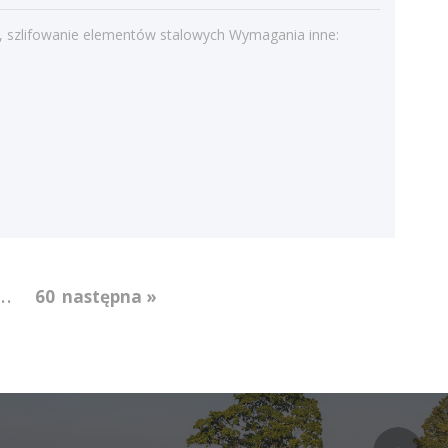
Kategorie
, szlifowanie elementów stalowych Wymagania inne:
Bieżące informacje
Struktura zatrudnienia
...
60
następna »