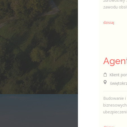
zdrowotnej! 
zawodu obsł
dzisiaj
Klient por
świętokrzys
Budowanie i 
biznesowych 
ubezpieczeni