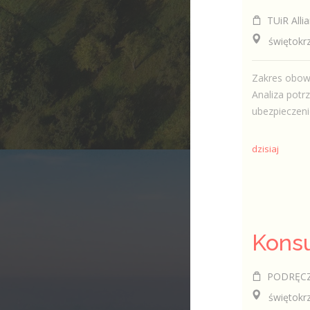
TUiR Allia
świętokrzys
Zakres obowi
Analiza potr
ubezpieczeni
dzisiaj
PODRĘCZNI
świętokrzy