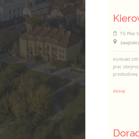
TG Plus Sp
świętokrzys
Kontrakt infr
prac obejmuj
przebudowę si
dzisiaj