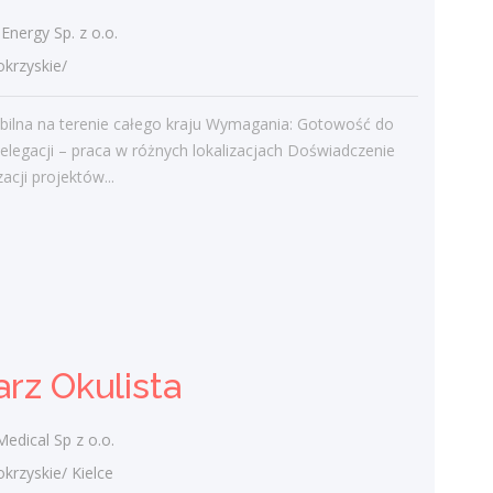
admin
-
Obcokrajowcy w
Energy Sp. z o.o.
świętokrzyskim
rzyskie/
Gość
-
Obcokrajowcy w
bilna na terenie całego kraju Wymagania: Gotowość do
świętokrzyskim
elegacji – praca w różnych lokalizacjach Doświadczenie
admin
-
Aktywizacja zawodowa osób
zacji projektów...
niepełnosprawnych w świętokrzyskim
czytelnik
-
Aktywizacja zawodowa osób
niepełnosprawnych w świętokrzyskim
admin
-
Zawody nadwyżkowe w
województwie świętokrzyskim
rz Okulista
Kategorie
edical Sp z o.o.
Bieżące informacje
zyskie/ Kielce