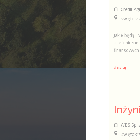
Credit Agr
świętokrzy
Jakie będą T
telefoniczn
finansowych d
dzisiaj
WBS Sp. z
świętokrzys