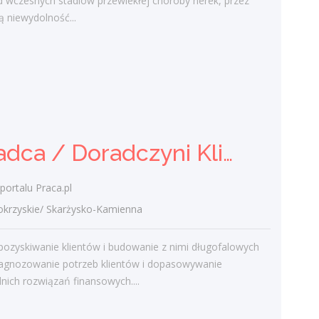
d wczesnych stadiów przewlekłej choroby nerek, przez
chorych do...
 niewydolność...
dzisiaj
Doradca / Doradczyni Klienta
– branża finansowa
Klient portalu Praca.pl
Doradca / Doradczyni Klienta – branża finansowa
świętokrzyskie/ Skarżysko-Kamienna
Aktywne pozyskiwanie klientów i
budowanie z nimi długofalowych relacji.
portalu Praca.pl
Diagnozowanie potrzeb klientów i
zyskie/ Skarżysko-Kamienna
dopasowywanie odpowiednich rozwiązań
finansowych....
pozyskiwanie klientów i budowanie z nimi długofalowych
dzisiaj
Diagnozowanie potrzeb klientów i dopasowywanie
ich rozwiązań finansowych....
Doradca / Doradczyni Klienta