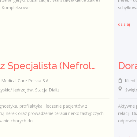
troenergetyki. Lokalizacja : Warszawa/Kielce Zakres
nerek - o
 Kompleksowe...
schyłkową
dzisiaj
Lekarz Specjalista (Nefrolog / Internista) (K/M/N)
Medical Care Polska S.A.
Klient 
ie/ Jędrzejów, Stacja Dializ
świętokr
gnostyka, profilaktyka i leczenie pacjentów z
Aktywne 
ią nerek oraz prowadzenie terapii nerkozastępczych.
relacji. 
nie chorych do...
odpowiedn