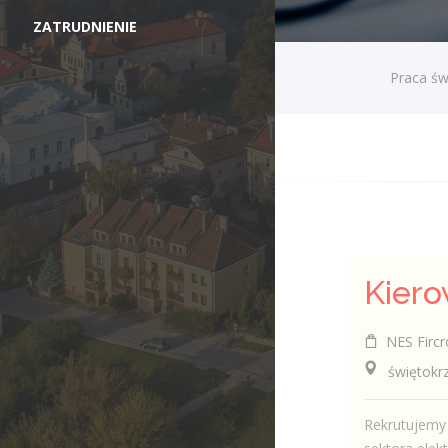
ZATRUDNIENIE
Praca św
Kiero
NES Fircr
świętokrzys
Rekrutujemy 