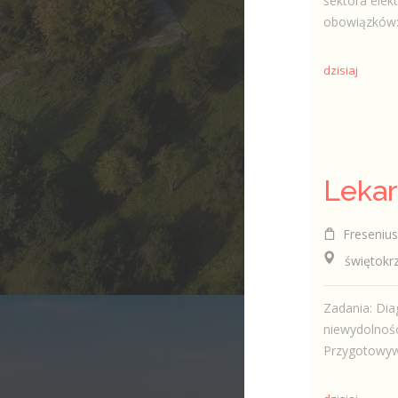
sektora elek
obowiązków:
dzisiaj
Fresenius 
świętokrzysk
Zadania: Dia
niewydolnośc
Przygotowywa