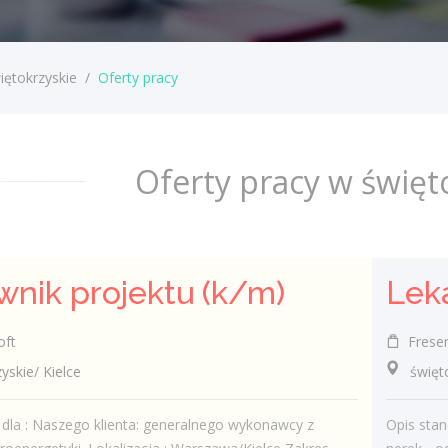
iętokrzyskie
/
Oferty pracy
Oferty pracy w święt
wnik projektu (k/m)
oft
Fresen
kie/ Kielce
świętokr
dla : Naszego klienta: generalnego wykonawcy z
Opis sta