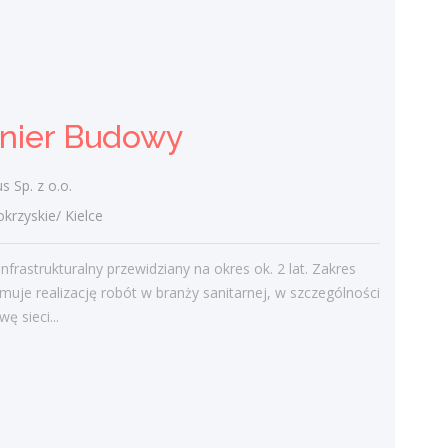
(bankowość)
Klient portalu Praca.pl
świętokrzyskie/ Skarżysko-Kamienna
obsługa klientów utrzymywanie dobrych
ynier Budowy
relacji z klientami realizacja celów
sprzedażowych dbałość o wysoką jakość
obsługi klientów oraz firm...
 Sp. z o.o.
zyskie/ Kielce
dzisiaj
infrastrukturalny przewidziany na okres ok. 2 lat. Zakres
Więcej ofert pracy
muje realizację robót w branży sanitarnej, w szczególności
ę sieci...
Praca
Praca