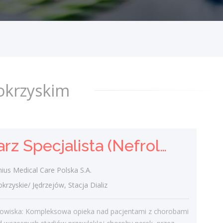
Fresenius Medical Care Polska S.A.
świętokrzyskie/ Jędrzejów, Stacja Dializ
Opis stanowiska: Kompleksowa opieka nad
pacjentami z chorobami nerek - od
wczesnych stadiów przewlekłej choroby
nerek, przez schyłkową niewydolność...
dzisiaj
okrzyskim
Lekarz Specjalista (Nefrolog
/ Internista) (K/M/N)
Lekarz Specjalista (Nefrolog / Internista) (K/M/N)
Fresenius Medical Care Polska S.A.
świętokrzyskie/ Jędrzejów, Stacja Dializ
ius Medical Care Polska S.A.
Zadania: Diagnostyka, profilaktyka i
zyskie/ Jędrzejów, Stacja Dializ
leczenie pacjentów z niewydolnością nerek
oraz prowadzenie terapii
nowiska: Kompleksowa opieka nad pacjentami z chorobami
nerkozastępczych. Przygotowywanie