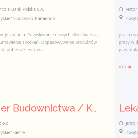
icole Bank Polska S.A.
Victor 
skie/ Skarżysko-Kamienna
świętok
woje zadania: Pozyskiwanie nowych klientów oraz
praca mo
e umawianie spotkań. Dopasowywanie produktów
pracy w d
o potrzeb klientów....
przy reali
dzisiaj
Inżynier Budownictwa / Konstruktor (k/m/n)
Leka
 o.o.
Jutro M
kie/ Kielce
świętokr