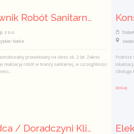
Kierownik Robót Sanitarnych
. z o.o.
Diabety
kie/ Kielce
świętokr
astrukturalny przewidziany na okres ok. 2 lat. Zakres
Podróże 
e realizację robót w branży sanitarnej, w szczególności
lokalizac
eci...
Obsługa 
dzisiaj
Doradca / Doradczyni Klienta