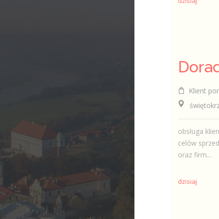
dzisiaj
Klient por
świętokrzy
obsługa klie
celów sprzed
oraz firm...
dzisiaj