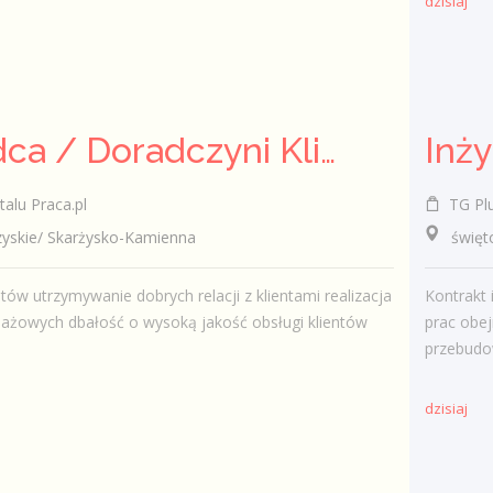
dzisiaj
Doradca / Doradczyni Klienta (bankowość)
Inż
talu Praca.pl
TG Plus
skie/ Skarżysko-Kamienna
świętokr
ntów utrzymywanie dobrych relacji z klientami realizacja
Kontrakt 
ażowych dbałość o wysoką jakość obsługi klientów
prac obej
przebudow
dzisiaj