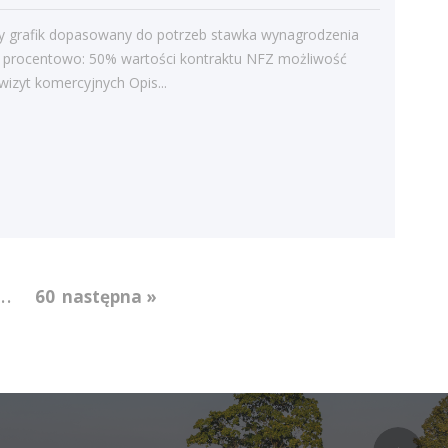
Struktura zatrudnienia
ny grafik dopasowany do potrzeb stawka wynagrodzenia
a procentowo: 50% wartości kontraktu NFZ możliwość
i wizyt komercyjnych Opis...
...
60
następna »