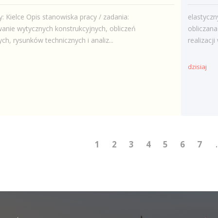
: Kielce Opis stanowiska pracy / zadania:
elastycz
nie wytycznych konstrukcyjnych, obliczeń
obliczan
ch, rysunków technicznych i analiz...
realizacj
dzisiaj
1
2
3
4
5
6
7