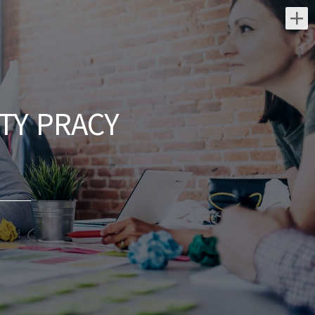
Najnowsze oferty pracy:
Kierownik projektu (k/m)
NES Fircroft
TY PRACY
świętokrzyskie/ Kielce
Rekrutujemy dla : Naszego klienta:
generalnego wykonawcy z sektora
elektroenergetyki. Lokalizacja :
Warszawa/Kielce Zakres obowiązków:
Kompleksowe...
dzisiaj
Lekarz Specjalista (Nefrolog
/ Internista) (K/M/N)