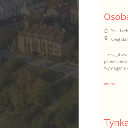
Przedsiębio
świętokrzy
- przygotowa
przedłużenia
Wymagania ko
wczoraj
Tynka