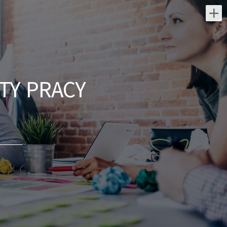
Najnowsze oferty pracy:
Partner Biznesowy /
Partnerka Biznesowa –
agencja marketingu online
TY PRACY
AGENCJAWIRTUALNA.PL
świętokrzyskie/
Zakres działania: rozwijanie własnej
działalności w branży marketingu
internetowego w oparciu o model
franczyzowy; pozyskiwanie klientów
biznesowych i...
dzisiaj
Pracownik ogólnobudowlany (