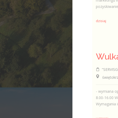
marketingu i
pozyskiwanie
dzisiaj
Wulka
"SERVISGU
świętokrzy
- wymiana o
8.00-16.00 W
Wymagania in