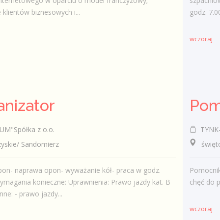
nternetowego w oparciu o model franczyzowy;
szpachlo
 klientów biznesowych i...
godz. 7.0
wczoraj
nizator
Pom
M"Spółka z o.o.
TYNK-B
skie/ Sandomierz
świętok
pon- naprawa opon- wyważanie kół- praca w godz.
Pomocnik
ymagania konieczne: Uprawnienia: Prawo jazdy kat. B
chęć do 
ne: - prawo jazdy...
wczoraj