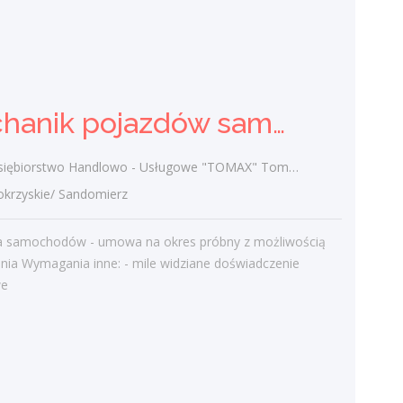
Przedsiębiorstwo Handlowo - Usługowe
"TOMAX" Tomasz Winiarski
świętokrzyskie/ Sandomierz
-przygotowanie dań - umowa na okres
Mechanik pojazdów samochodowych (k/m)
próbny z możliwością przedłużenia -
miejsce pracy: Klub N51 i Restauracja
Jadwiga Wymagania konieczne:
ębiorstwo Handlowo - Usługowe "TOMAX" Tomasz Winiarski
Uprawnienia:...
rzyskie/ Sandomierz
wczoraj
a samochodów - umowa na okres próbny z możliwością
nia Wymagania inne: - mile widziane doświadczenie
Więcej ofert pracy
we
Praca
Praca