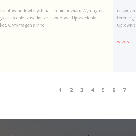
ateriałów budowlanych na terenie powiatu Wymagania
rozwożen
ykształcenie: zasadnicze zawodowe Uprawnienia:
terenie 
kat. C Wymagania inne:
Uprawnien
wczoraj
1
2
3
4
5
6
7