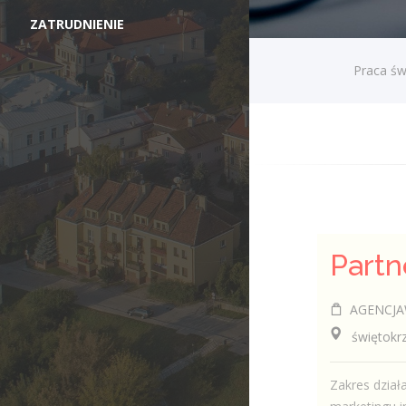
ZATRUDNIENIE
Praca św
AGENCJA
świętokrzy
Zakres działa