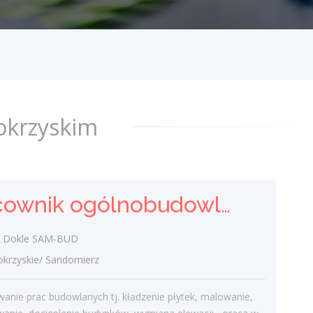
k/m)
Saimir Dokle SAM-BUD
świętokrzyskie/ Sandomierz
- wykonywanie prac budowlanych tj.
kładzenie płytek, malowanie,
szpachlowanie, docieplenie budynków,
okrzyskim
wymiana elewacji - praca w godz. 7.00-
17.00- praca na...
wczoraj
Pracownik ogólnobudowlany ( k/m)
Wulkanizator
r Dokle SAM-BUD
"SERVISGUM"Spółka z o.o.
rzyskie/ Sandomierz
świętokrzyskie/ Sandomierz
- wymiana opon- naprawa opon-
anie prac budowlanych tj. kładzenie płytek, malowanie,
wyważanie kół- praca w godz. 8.00-16.00