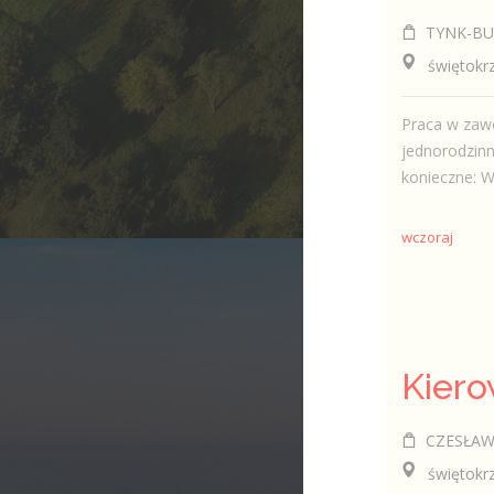
TYNK-BUD 
świętokrzy
Praca w zaw
jednorodzinn
konieczne: Wy
wczoraj
CZESŁAW K
świętokrzy