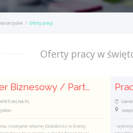
iętokrzyskie
/
Oferty pracy
Oferty pracy w święt
Partner Biznesowy / Partnerka Biznesowa – agencja marketingu online
WIRTUALNA.PL
Saimi
skie/
świętok
nia: rozwijanie własnej działalności w branży
- wykonyw