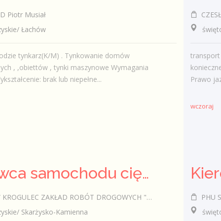
Piotr Musiał
CZESŁA
skie/ Łachów
świętokr
odzie tynkarz(K/M) . Tynkowanie domów
transpor
ych , ,obiettów , tynki maszynowe Wymagania
konieczn
kształcenie: brak lub niepełne...
Prawo ja
wczoraj
Kierowca samochodu ciężarowego (k/m)
Kie
ROGULEC ZAKŁAD ROBÓT DROGOWYCH "KROGULEC"
PHU S
skie/ Skarżysko-Kamienna
świętokr