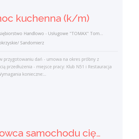
Ostatnie wpisy
oc kuchenna (k/m)
Nowoczesne technologie w pracy. Jak
z tym radzą sobie starsi pracownicy?
ębiorstwo Handlowo - Usługowe "TOMAX" Tomasz Winiarski
2 lutego 2021
rzyskie/ Sandomierz
Jak zmienić pracę fizyczną na biurową?
3 stycznia 2021
w przygotowaniu dań - umowa na okres próbny z
W województwie świętokrzyskim
ią przedłużenia - miejsce pracy: Klub N51 i Restauracja
brakuje wykwalifikowanych murarzy
ymagania konieczne:...
12 grudnia 2020
Dobry lider, czyli jaki?
10 listopada 2020
Mobilny, elastyczny i nastawiony na
rozwój – czy to ideał pracownika?
19 października 2020
Kierowca samochodu ciężarowego (k/m)