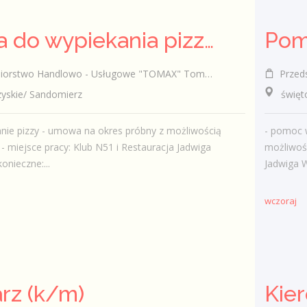
Osoba do wypiekania pizzy (k/m)
Pom
rstwo Handlowo - Usługowe "TOMAX" Tomasz Winiarski
Przedsi
skie/ Sandomierz
świętok
nie pizzy - umowa na okres próbny z możliwością
- pomoc 
 - miejsce pracy: Klub N51 i Restauracja Jadwiga
możliwośc
nieczne:...
Jadwiga W
wczoraj
rz (k/m)