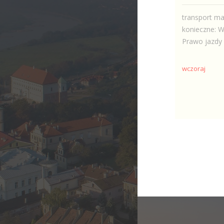
transport m
konieczne: W
Prawo jazdy 
wczoraj