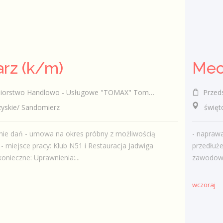
rz (k/m)
rstwo Handlowo - Usługowe "TOMAX" Tomasz Winiarski
Przedsi
skie/ Sandomierz
świętok
nie dań - umowa na okres próbny z możliwością
- napraw
 - miejsce pracy: Klub N51 i Restauracja Jadwiga
przedłuże
nieczne: Uprawnienia:...
zawodo
wczoraj