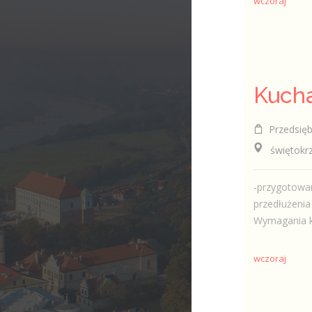
wczoraj
Kucha
Przedsiębio
świętokrzy
-przygotowa
przedłużenia
Wymagania ko
wczoraj