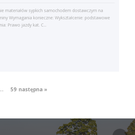
Bieżące informacje
Struktura zatrudnienia
ie materiałów sypkich samochodem dostawczym na
gminy Wymagania konieczne: Wykształcenie: podstawowe
ia: Prawo jazdy kat. C...
...
59
następna »