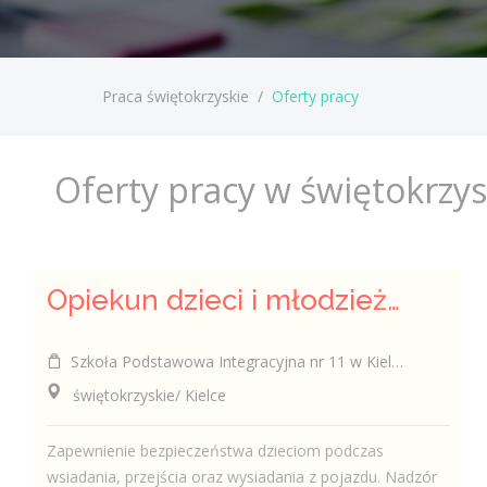
Praca świętokrzyskie
/
Oferty pracy
Oferty pracy w świętokrzy
Opiekun dzieci i młodzieży (w czasie przewozu, przejścia przez jezdnię)(k/m)
Szkoła Podstawowa Integracyjna nr 11 w Kielcach
świętokrzyskie/ Kielce
Zapewnienie bezpieczeństwa dzieciom podczas
wsiadania, przejścia oraz wysiadania z pojazdu. Nadzór