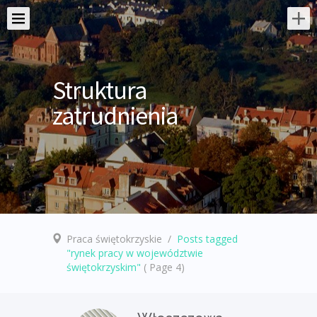
Struktura
zatrudnienia
Praca świętokrzyskie
/
Posts tagged
"rynek pracy w województwie
świętokrzyskim"
( Page 4)