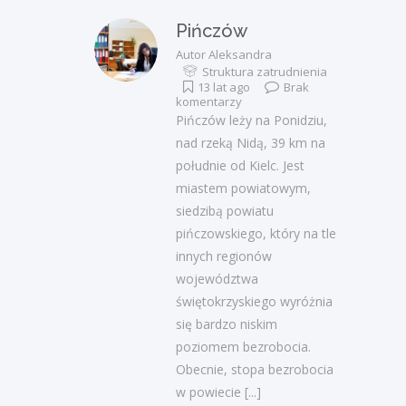
Pińczów
Autor
Aleksandra
Struktura zatrudnienia
13 lat ago
Brak
komentarzy
Pińczów leży na Ponidziu,
nad rzeką Nidą, 39 km na
południe od Kielc. Jest
miastem powiatowym,
siedzibą powiatu
pińczowskiego, który na tle
innych regionów
województwa
świętokrzyskiego wyróżnia
się bardzo niskim
poziomem bezrobocia.
Obecnie, stopa bezrobocia
w powiecie
[...]