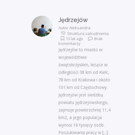
Jędrzejów
Autor
Aleksandra
Struktura zatrudnienia
13 lat ago
Brak
komentarzy
Jędrzejów to miasto w
województwie
świętokrzyskim, leżące w
odległości 38 km od Kielc,
78 km od Krakowa i około
101 km od Częstochowy.
Jędrzejów jest siedzibą
powiatu jędrzejowskiego,
zajmuje powierzchnię 11,4
km2, a jego populacja
wynosi 16 tysięcy osób.
Poszukiwania pracy w
[...]