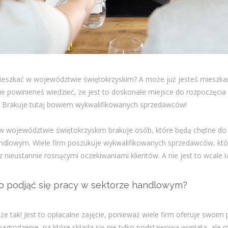
eszkać w województwie świętokrzyskim? A może już jesteś mieszka
ie powinieneś wiedzieć, że jest to doskonałe miejsce do rozpoczęcia 
 Brakuje tutaj bowiem wykwalifikowanych sprzedawców!
w województwie świętokrzyskim brakuje osób, które będą chętne do 
ndlowym. Wiele firm poszukuje wykwalifikowanych sprzedawców, któ
z nieustannie rosnącymi oczekiwaniami klientów. A nie jest to wcale 
o podjąć się pracy w sektorze handlowym?
 że tak! Jest to opłacalne zajęcie, ponieważ wiele firm oferuje swoi
agrodzenie, na które składa się nie tylko podstawowa wypłata, ale r