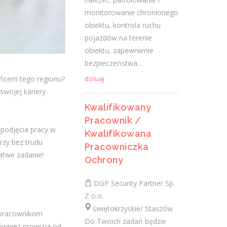
świętokrzyskie/ Połaniec
monitorowanie chronionego
Do Twoich zadań będzie należeć:
obiektu, kontrola ruchu
patrolowanie i monitorowanie
pojazdów na terenie
chronionego obiektu, kontrola ruchu
obiektu, zapewnienie
pojazdów na terenie obiektu, zapewnienie
bezpieczeństwa...
bezpieczeństwa...
dzisiaj
ńcem tego regionu?
dzisiaj
swojej kariery
Kwalifikowany
Pracownik /
Kierownik projektu (k/m)
podjęcia pracy w
Kwalifikowana
rzy bez trudu
NES Fircroft
Pracowniczka
łatwe zadanie!
świętokrzyskie/ Kielce
Ochrony
Rekrutujemy dla : Naszego klienta:
DGP Security Partner Sp.
generalnego wykonawcy z sektora
Z o.o.
elektroenergetyki. Lokalizacja :
świętokrzyskie/ Staszów
Warszawa/Kielce Zakres obowiązków:
m pracownikom
Do Twoich zadań będzie
Kompleksowe...
ównież prowizja od