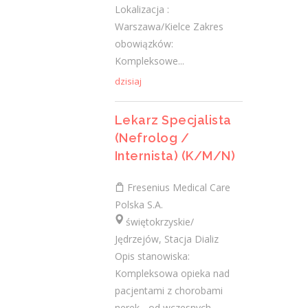
Lokalizacja :
19 października 2020
Warszawa/Kielce Zakres
obowiązków:
Najnowsze komentarze
Kompleksowe...
dzisiaj
admin
-
Obcokrajowcy w
świętokrzyskim
Lekarz Specjalista
Gość
-
Obcokrajowcy w
(Nefrolog /
świętokrzyskim
Internista) (K/M/N)
admin
-
Aktywizacja zawodowa osób
Fresenius Medical Care
niepełnosprawnych w świętokrzyskim
Polska S.A.
świętokrzyskie/
czytelnik
-
Aktywizacja zawodowa osób
Jędrzejów, Stacja Dializ
niepełnosprawnych w świętokrzyskim
Opis stanowiska:
admin
-
Zawody nadwyżkowe w
Kompleksowa opieka nad
województwie świętokrzyskim
pacjentami z chorobami
nerek - od wczesnych