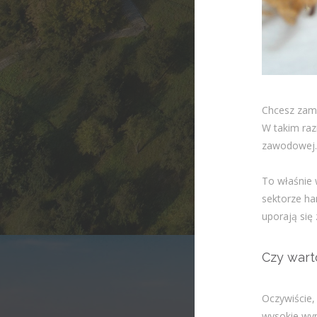
Chcesz zami
W takim raz
zawodowej.
To właśnie 
sektorze ha
uporają się 
Czy wart
Oczywiście,
wysokie wyn