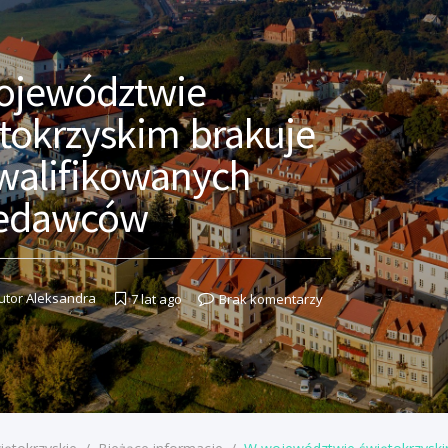
ojewództwie
tokrzyskim brakuje
alifikowanych
zedawców
utor
Aleksandra
7 lat ago
Brak komentarzy