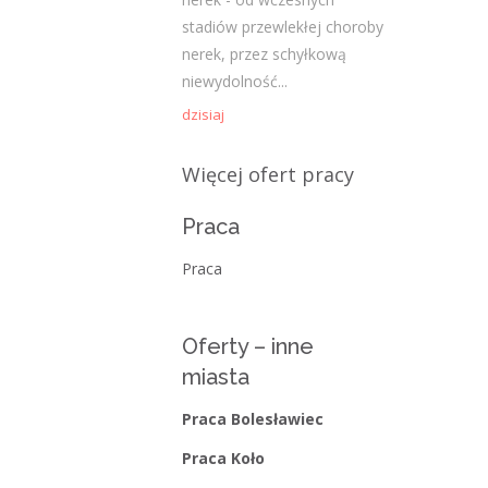
stadiów przewlekłej choroby
Kategorie
nerek, przez schyłkową
niewydolność...
Bieżące informacje
dzisiaj
Struktura zatrudnienia
Więcej ofert pracy
Praca
Praca
Oferty – inne
miasta
Praca Bolesławiec
Praca Koło