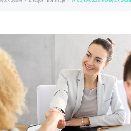
iętokrzyskie
/
Bieżące informacje
/
W województwie świętokrzyski