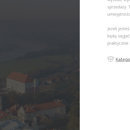
sprzedaży. 
umiejętnośc
Jeżeli jest
będą sięgać
praktycznie
Kategor