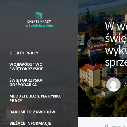
W w
świę
wykw
OFERTY PRACY
spr
WOJEWÓDZTWO
ŚWIĘTOKRZYSKIE
ŚWIĘTOKRZYSKA
GOSPODARKA
A
MŁODZI LUDZIE NA RYNKU
PRACY
BAROMETR ZAWODÓW
BIEŻĄCE INFORMACJE