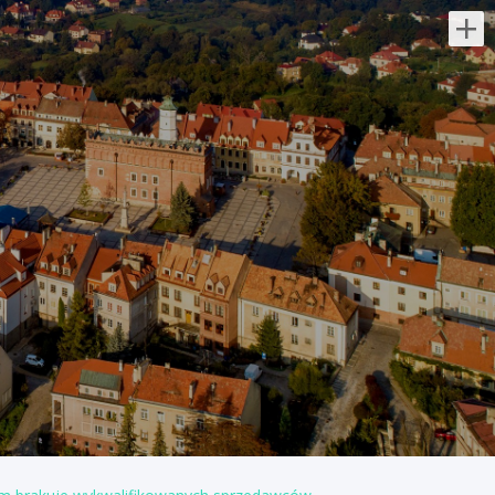
Najnowsze oferty pracy:
Kwalifikowany Pracownik /
Kwalifikowana Pracowniczka
Ochrony
DGP Security Partner Sp. Z o.o.
świętokrzyskie/
Do Twoich zadań będzie należeć:
patrolowanie i monitorowanie
chronionego obiektu, kontrola ruchu
pojazdów na terenie obiektu, zapewnienie
bezpieczeństwa...
dzisiaj
Kwalifikowany Pracownik /