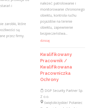
należeć: patrolowanie i
dzisiaj
starań i
monitorowanie chronionego
obiektu, kontrola ruchu
pojazdów na terenie
Lekarz Specjalista (Nefrolog
ie zarobki, które
obiektu, zapewnienie
/ Internista) (K/M/N)
możliwości są
bezpieczeństwa...
ane przez firmy.
Fresenius Medical Care Polska S.A.
dzisiaj
świętokrzyskie/ Jędrzejów, Stacja Dializ
Opis stanowiska: Kompleksowa opieka nad
Kwalifikowany
pacjentami z chorobami nerek - od
Pracownik /
wczesnych stadiów przewlekłej choroby
Kwalifikowana
nerek, przez schyłkową niewydolność...
Pracowniczka
dzisiaj
Ochrony
DGP Security Partner Sp.
Więcej ofert pracy
Z o.o.
świętokrzyskie/ Połaniec