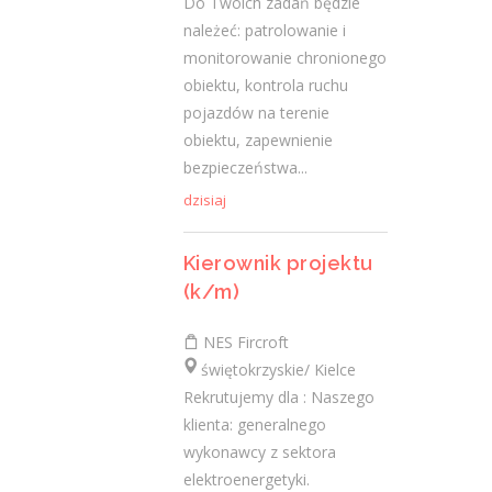
Do Twoich zadań będzie
Praca
należeć: patrolowanie i
Praca
monitorowanie chronionego
obiektu, kontrola ruchu
pojazdów na terenie
Ostatnie wpisy
obiektu, zapewnienie
Nowoczesne technologie w pracy. Jak
bezpieczeństwa...
z tym radzą sobie starsi pracownicy?
dzisiaj
2 lutego 2021
Jak zmienić pracę fizyczną na biurową?
Kierownik projektu
3 stycznia 2021
(k/m)
W województwie świętokrzyskim
brakuje wykwalifikowanych murarzy
NES Fircroft
12 grudnia 2020
świętokrzyskie/ Kielce
Rekrutujemy dla : Naszego
Dobry lider, czyli jaki?
10 listopada 2020
klienta: generalnego
wykonawcy z sektora
Mobilny, elastyczny i nastawiony na
elektroenergetyki.
rozwój – czy to ideał pracownika?