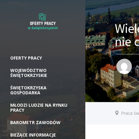
Wiel
nie 
OFERTY PRACY
A
WOJEWÓDZTWO
ŚWIĘTOKRZYSKIE
ŚWIĘTOKRZYSKA
GOSPODARKA
MŁODZI LUDZIE NA RYNKU
PRACY
Praca św
BAROMETR ZAWODÓW
BIEŻĄCE INFORMACJE