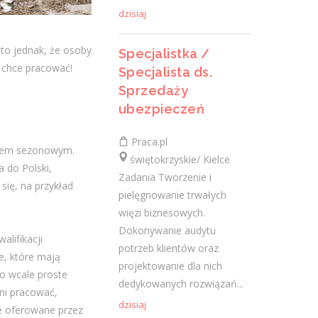
sprzedaży poprzez aktywne działania w
dzisiaj
terenie i obsługę klientów biznesowych,...
dzisiaj
to jednak, że osoby
Specjalistka /
e chce pracować!
Specjalista ds.
Sprzedaży
Technik / Techniczka Obsługi
ubezpieczeń
Budynku
Praca.pl
ARCOS FM PL SALLER POLBAU Sp. z
ciem sezonowym.
świętokrzyskie/ Kielce
o.o. Sp. K
 do Polski,
Zadania Tworzenie i
świętokrzyskie/ Starachowice
się, na przykład
pielęgnowanie trwałych
Opis stanowiska: Nadzór nad systemami
więzi biznesowych.
bezpieczeństwa i zarządzania budynkiem.
Dokonywanie audytu
Prowadzenie przetargów, zbieranie ofert i
lifikacji
potrzeb klientów oraz
zarządzanie zewnętrznymi...
e, które mają
projektowanie dla nich
o wcale proste
dzisiaj
dedykowanych rozwiązań...
oni pracować,
dzisiaj
ie oferowane przez