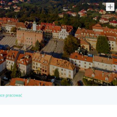
Najnowsze oferty pracy:
Specjalista / Specjalistka ds.
Zakupów
Klient portalu Praca.pl
świętokrzyskie/ Ruda Maleniecka
Realizacja procesów zakupowych na
potrzeby projektów infrastrukturalnych
Przygotowywanie umów, zamówień oraz
zestawień dla kadry zarządzającej...
dzisiaj
hce pracować
Specjalistka / Specjalista ds.
Sprzedaży ubezpieczeń