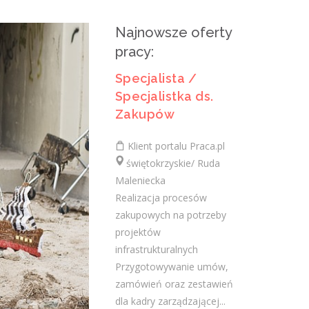
Praca.pl
świętokrzyskie/ Kielce
Najnowsze oferty
Zadania Tworzenie i pielęgnowanie
pracy:
trwałych więzi biznesowych. Dokonywanie
audytu potrzeb klientów oraz
Specjalista /
projektowanie dla nich dedykowanych
Specjalistka ds.
rozwiązań...
Zakupów
dzisiaj
Klient portalu Praca.pl
świętokrzyskie/ Ruda
Specjalista / Specjalistka ds.
Maleniecka
Realizacja procesów
sprzedaży rozwiązań
zakupowych na potrzeby
technicznych
projektów
UNI-BIS GROUP
infrastrukturalnych
świętokrzyskie/
Przygotowywanie umów,
Miejsce pracy: Polska centralna i
zamówień oraz zestawień
południowa Opis stanowiska: rozwijanie
dla kadry zarządzającej...