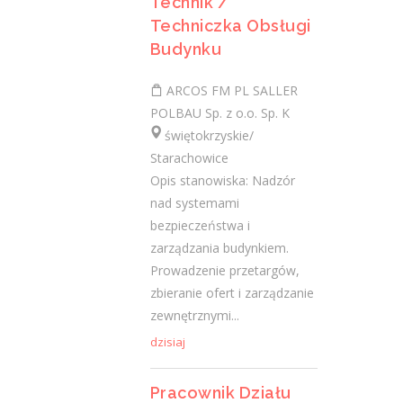
Technik /
Techniczka Obsługi
Budynku
Ostatnie wpisy
ARCOS FM PL SALLER
Nowoczesne technologie w pracy. Jak
POLBAU Sp. z o.o. Sp. K
z tym radzą sobie starsi pracownicy?
2 lutego 2021
świętokrzyskie/
Starachowice
Jak zmienić pracę fizyczną na biurową?
Opis stanowiska: Nadzór
3 stycznia 2021
nad systemami
W województwie świętokrzyskim
bezpieczeństwa i
brakuje wykwalifikowanych murarzy
zarządzania budynkiem.
12 grudnia 2020
Prowadzenie przetargów,
Dobry lider, czyli jaki?
zbieranie ofert i zarządzanie
10 listopada 2020
zewnętrznymi...
Mobilny, elastyczny i nastawiony na
dzisiaj
rozwój – czy to ideał pracownika?
19 października 2020
Pracownik Działu