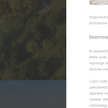
Stopa bezro
bezrobotne 
Sezonow
W wojewódz
Wiele osób 
rejestruje s
zbiorów ow
Część osób 
zawodowych.
zapewnić ta
zadanie. Wi
zadowalają 