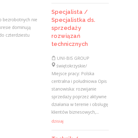
Pracownik Działu Dostaw
Specjalista /
(K/M)
Specjalistka ds.
p bezrobotnych nie
MAKRO Cash and Carry Polska S.A.
kresie dominują
sprzedaży
świętokrzyskie/ Kielce, ul.
do czterdziestu
rozwiązań
Transportowców 15
technicznych
Do Twoich głównych zadań będzie
należało: Kompletowanie towarów
UNI-BIS GROUP
zgodnie z zamówieniami klientów. Dbanie
świętokrzyskie/
o zgodność jakościową oraz ilościową...
Miejsce pracy: Polska
centralna i południowa Opis
dzisiaj
stanowiska: rozwijanie
sprzedaży poprzez aktywne
Więcej ofert pracy
działania w terenie i obsługę
klientów biznesowych,...
dzisiaj
Praca
Praca