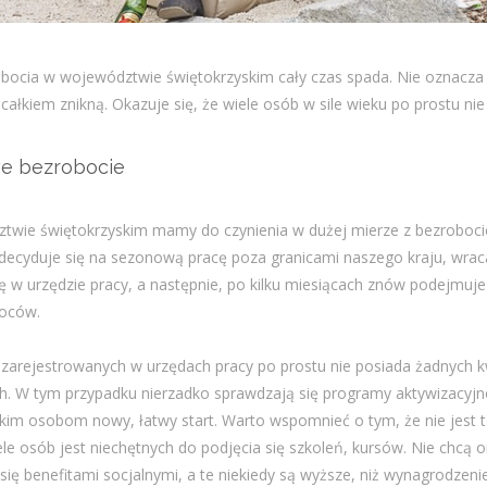
bocia w województwie świętokrzyskim cały czas spada. Nie oznacza 
całkiem znikną. Okazuje się, że wiele osób w sile wieku po prostu ni
e bezrobocie
twie świętokrzyskim mamy do czynienia w dużej mierze z bezrobo
decyduje się na sezonową pracę poza granicami naszego kraju, wraca
ię w urzędzie pracy, a następnie, po kilku miesiącach znów podejmuje 
oców.
zarejestrowanych w urzędach pracy po prostu nie posiada żadnych kwa
 W tym przypadku nierzadko sprawdzają się programy aktywizacyjn
kim osobom nowy, łatwy start. Warto wspomnieć o tym, że nie jest t
ele osób jest niechętnych do podjęcia się szkoleń, kursów. Nie chcą 
się benefitami socjalnymi, a te niekiedy są wyższe, niż wynagrodzen