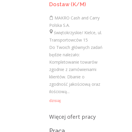
Dostaw (K/M)
Najnowsze komentarze
MAKRO Cash and Carry
admin
-
Obcokrajowcy w
Polska S.A.
świętokrzyskim
świętokrzyskie/ Kielce, ul.
Transportowców 15
Gość
-
Obcokrajowcy w
Do Twoich głównych zadań
świętokrzyskim
będzie należało:
admin
-
Aktywizacja zawodowa osób
Kompletowanie towarów
niepełnosprawnych w świętokrzyskim
zgodnie z zamówieniami
klientów. Dbanie o
czytelnik
-
Aktywizacja zawodowa osób
zgodność jakościową oraz
niepełnosprawnych w świętokrzyskim
ilościową...
admin
-
Zawody nadwyżkowe w
dzisiaj
województwie świętokrzyskim
Więcej ofert pracy
Kategorie
Praca