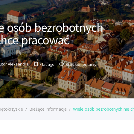
e osób bezrobotnych
chce pracować
utor
Aleksandra
7 lat ago
Brak komentarzy
iętokrzyskie
/
Bieżące informacje
/
Wiele osób bezrobotnych nie c