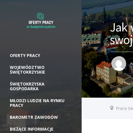
Jak
swoj
OFERTY PRACY
A
WOJEWÓDZTWO
ŚWIĘTOKRZYSKIE
ŚWIĘTOKRZYSKA
GOSPODARKA
MŁODZI LUDZIE NA RYNKU
PRACY
Praca św
BAROMETR ZAWODÓW
BIEŻĄCE INFORMACJE