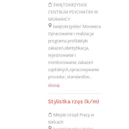
ŚWIĘTOKRZYSKIE
Ostatnie wpisy
CENTRUM PSYCHIATRII W
MORAWICY
Nowoczesne technologie w pracy. Jak
świętokrzyskie/ Morawica
z tym radzą sobie starsi pracownicy?
Opracowanie i realizacja
2 lutego 2021
programu profilaktyki
Jak zmienić pracę fizyczną na biurową?
zakażeń,identyfikacja,
3 stycznia 2021
rejestrowanie i
W województwie świętokrzyskim
monitorowanie zakażeń
brakuje wykwalifikowanych murarzy
szpitalnych,opracowywanie
12 grudnia 2020
procedur, standardów...
Dobry lider, czyli jaki?
dzisiaj
10 listopada 2020
Mobilny, elastyczny i nastawiony na
Stylistka rzęs (k/m)
rozwój – czy to ideał pracownika?
19 października 2020
Miejski Urząd Pracy w
Kielcach