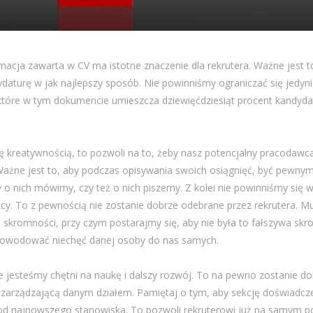
macja zawarta w CV ma istotne znaczenie dla rekrutera. Ważne jest t
daturę w jak najlepszy sposób. Nie powinniśmy ograniczać się jedy
 które w tym dokumencie umieszcza dziewięćdziesiąt procent kandyd
 kreatywnością, to pozwoli na to, żeby nasz potencjalny pracodawca
 Ważne jest to, aby podczas opisywania swoich osiągnięć, być pewnym 
y o nich mówimy, czy też o nich piszemy. Z kolei nie powinniśmy się 
cy. To z pewnością nie zostanie dobrze odebrane przez rekrutera. 
skromności, przy czym postarajmy się, aby nie była to fałszywa sk
owodować niechęć danej osoby do nas samych.
 jesteśmy chętni na naukę i dalszy rozwój. To na pewno zostanie d
 zarządzającą danym działem. Pamiętaj o tym, aby sekcję doświadcz
od najnowszego stanowiska. To pozwoli rekruterowi już na samym 