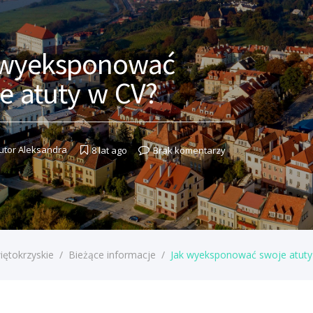
 wyeksponować
e atuty w CV?
utor
Aleksandra
8 lat ago
Brak komentarzy
iętokrzyskie
/
Bieżące informacje
/
Jak wyeksponować swoje atuty