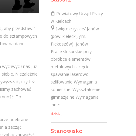
konieczne: Wykształcenie: wyższe (w tym
licencjat)...
Powiatowy Urząd Pracy
dzisiaj
w Kielcach
o, aby przedstawić
świętokrzyskie/ Janów
nie do sztampowych
(pow. kielecki, gm.
Specjalista ds. epidemiologii
atów na dane
Piekoszów), Janów
(k/m)
Prace ślusarskie przy
obróbce elementów
ŚWIĘTOKRZYSKIE CENTRUM
 wychwycił nas już
metalowych - cięcie
PSYCHIATRII W MORAWICY
siebie. Niezależnie
spawanie laserowo
świętokrzyskie/ Morawica
wywyższać, czy też
szlifowanie Wymagania
Opracowanie i realizacja programu
Musimy zachować
konieczne: Wykształcenie:
profilaktyki zakażeń,identyfikacja,
romność. To
gimnazjalne Wymagania
rejestrowanie i monitorowanie zakażeń
inne:
szpitalnych,opracowywanie procedur,
dzisiaj
standardów...
obrze odebrane
dzisiaj
enia zacząć
Stanowisko
początku zauważyć