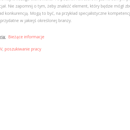
jał. Nie zapomnij o tym, żeby znaleźć element, który będzie mógł 
d konkurencją. Mogą to być, na przykład specjalistyczne kompetencj
przydatne w jakiejś określonej branży.
Bieżące informacje
ia:
V
,
poszukiwanie pracy