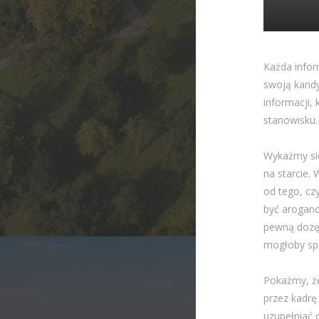
Każda infor
swoją kandy
informacji,
stanowisku.
Wykażmy się
na starcie.
od tego, cz
być aroganc
pewną dozę 
mogłoby sp
Pokażmy, że
przez kadrę
uzupełniać 