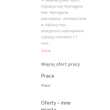
świętokrzyskie/ Kielce
Najnowsze komentarze
Stylizacja rzęs Wymagania
admin
-
Obcokrajowcy w
inne: Wymagania
świętokrzyskim
pracodawcy:- doświadczenia
w stylizacji rzęs,-
Gość
-
Obcokrajowcy w
umiejętności wykonywania
świętokrzyskim
stylizacji metodami 1:1
oraz...
admin
-
Aktywizacja zawodowa osób
niepełnosprawnych w świętokrzyskim
dzisiaj
czytelnik
-
Aktywizacja zawodowa osób
Więcej ofert pracy
niepełnosprawnych w świętokrzyskim
Praca
admin
-
Zawody nadwyżkowe w
województwie świętokrzyskim
Praca
Kategorie
Oferty – inne
miasta
Bieżące informacje