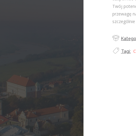
Twój potenc
przewagę na
szczególnie 
Kategor
C
Tagi: