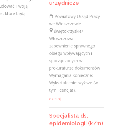
urzędnicze
zbudować Twoją
Stylistka rzęs (k/m)
e, które będą
Powiatowy Urząd Pracy
we Włoszczowie
Miejski Urząd Pracy w Kielcach
świętokrzyskie/
świętokrzyskie/ Kielce
Włoszczowa
Stylizacja rzęs Wymagania inne:
zapewnienie sprawnego
Wymagania pracodawcy:- doświadczenia w
obiegu wpływających i
stylizacji rzęs,- umiejętności wykonywania
sporządzonych w
stylizacji metodami 1:1 oraz...
prokuraturze dokumentów
dzisiaj
Wymagania konieczne:
Wykształcenie: wyższe (w
Więcej ofert pracy
tym licencjat)...
dzisiaj
Praca
Specjalista ds.
Praca
epidemiologii (k/m)