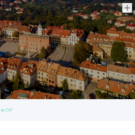
Najnowsze oferty pracy:
Kierowca C+E
Wrosped
świętokrzyskie/
Obszar pracy: Polska i Czechy Opis
stanowiska pracy: Prowadzenie pojazdu
ciężarowego z naczepą firaną na terenie
Polski i Czech. Wymagania: Aktualne
prawo...
dzisiaj
 w CV?
Ślusarz
Powiatowy Urząd Pracy w Kielcach