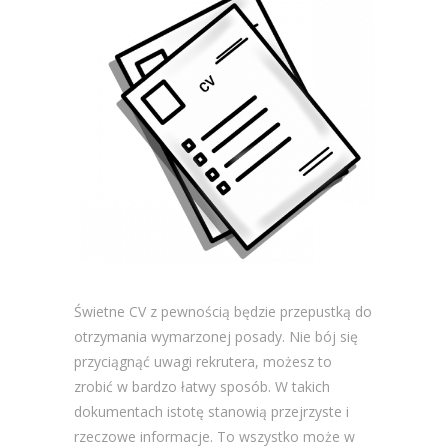
Świetne CV z pewnością będzie przepustką do
otrzymania wymarzonej posady. Nie bój się
przyciągnąć uwagi rekrutera, możesz to
zrobić w bardzo łatwy sposób. W takich
dokumentach istotę stanowią przejrzyste i
rzeczowe informacje. To wszystko może w