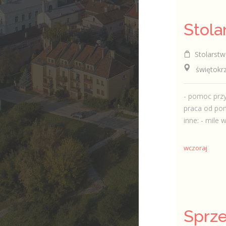
Stolarstw
świętokrzy
- pomoc przy
praca od pon
inne: - mile w
wczoraj