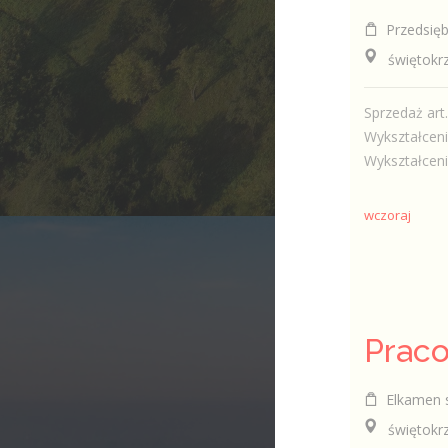
Przedsiębio
świętokrzy
Sprzedaż ar
Wykształceni
Wykształcenie
wczoraj
Prac
Elkamen s
świętokrzy