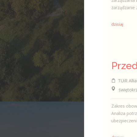
zarządzania 
zarządzanie 
dzisiaj
TUiR Allia
świętokrzys
Zakres obowi
Analiza potr
ubezpieczeni