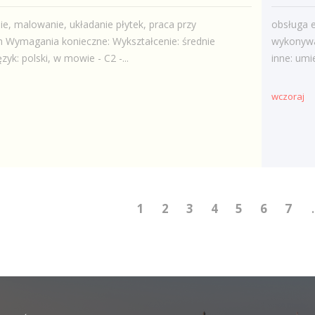
e, malowanie, układanie płytek, praca przy
obsługa e
h Wymagania konieczne: Wykształcenie: średnie
wykonywa
yk: polski, w mowie - C2 -...
inne: umi
wczoraj
1
2
3
4
5
6
7