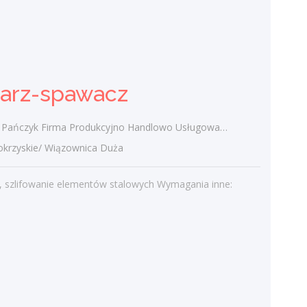
Konsultant edukacyjny /
Konsultantka edukacyjna
PODRĘCZNIKARNIA Wydawnictwo
sarz-spawacz
Edukacyjne Sp. z o.o.
świętokrzyskie/
zyk Firma Produkcyjno Handlowo Usługowa "KONRAD" Wiązownica Duża
Miejsce pracy: region do ustalenia Forma
zatrudnienia: umowa o pracę Tryb pracy:
rzyskie/ Wiązownica Duża
terenowy, zadaniowy czas pracy Opis
stanowiska: Pozyskiwanie nowych...
, szlifowanie elementów stalowych Wymagania inne:
dzisiaj
Więcej ofert pracy
Praca