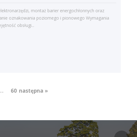
Kategorie
lektronarzędzi, montaż barier energochłonnych oraz
Bieżące informacje
nie oznakowania poziomego i pionowego Wymagania
ejętność obsługi...
Struktura zatrudnienia
...
60
następna »