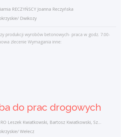
arnia RECZYŃSCY Joanna Reczyńska
rzyskie/ Dwikozy
Najnowsze komentarze
admin
-
Obcokrajowcy w
rzy produkcji wyrobów betonowych- praca w godz. 7.00-
świętokrzyskim
mowa zlecenie Wymagania inne:
Gość
-
Obcokrajowcy w
świętokrzyskim
admin
-
Aktywizacja zawodowa osób
niepełnosprawnych w świętokrzyskim
czytelnik
-
Aktywizacja zawodowa osób
niepełnosprawnych w świętokrzyskim
ba do prac drogowych
admin
-
Zawody nadwyżkowe w
województwie świętokrzyskim
zek Kwiatkowski, Bartosz Kwiatkowski, Szymon Kwiatkowski spółka cywilna
rzyskie/ Wełecz