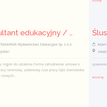
dzisiaj
Konsultant edukacyjny / Konsultantka edukacyjna
Ślu
KARNIA Wydawnictwo Edukacyjne Sp. z o.o.
Adam Pańc
skie/
świętok
y: region do ustalenia Forma zatrudnienia: umowa o
spawanie
racy: terenowy, zadaniowy czas pracy Opis stanowiska:
 nowych...
wczoraj