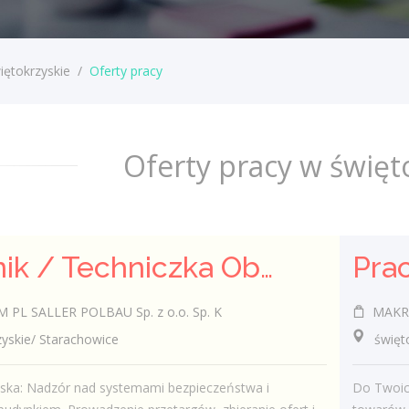
iętokrzyskie
/
Oferty pracy
Oferty pracy w święt
Technik / Techniczka Obsługi Budynku
PL SALLER POLBAU Sp. z o.o. Sp. K
MAKRO 
skie/ Starachowice
świętokr
iska: Nadzór nad systemami bezpieczeństwa i
Do Twoic