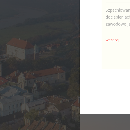
Szpachlowani
dociepleniac
zawodowe Jęz
wczoraj