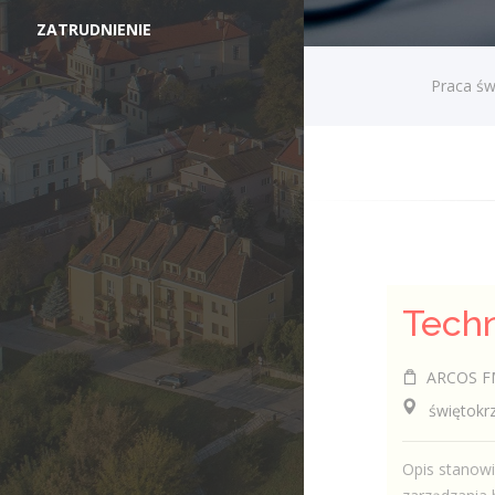
ZATRUDNIENIE
Praca św
ARCOS FM 
świętokrzy
Opis stanow