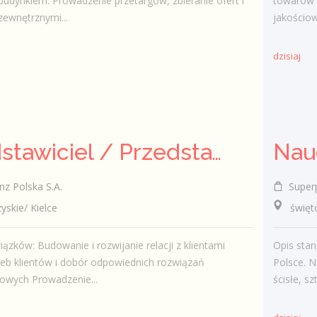
budynkiem. Prowadzenie przetargów, zbieranie ofert i
towarów 
zewnętrznymi...
jakościow
dzisiaj
Przedstawiciel / Przedstawicielka ds. sprzedaży ubezpieczeń majątkowych
Nau
nz Polska S.A.
Super
kie/ Kielce
świętokr
ązków: Budowanie i rozwijanie relacji z klientami
Opis stan
zeb klientów i dobór odpowiednich rozwiązań
Polsce. N
owych Prowadzenie...
ścisłe, sz