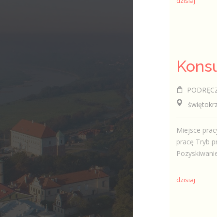
dzisiaj
PODRĘCZNI
świętokrzy
Miejsce prac
pracę Tryb p
Pozyskiwanie
dzisiaj