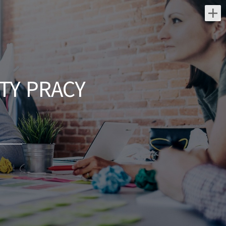
Najnowsze oferty pracy:
Technik / Techniczka Obsługi
Budynku
TY PRACY
ARCOS FM PL SALLER POLBAU Sp. z
o.o. Sp. K
świętokrzyskie/ Starachowice
Opis stanowiska: Nadzór nad systemami
bezpieczeństwa i zarządzania budynkiem.
Prowadzenie przetargów, zbieranie ofert i
zarządzanie zewnętrznymi...
dzisiaj
Pracownik Działu Dostaw
(K/M)