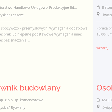
rstwo Handlowo-Usługowo-Produkcyjne Edward Kasza
Betoni
skie/ Leszcze
świętok
t. spożywczo - przemysłowych. Wymagania dodatkowe:
- praca p
e: brak lub niepełne podstawowe Wymagania inne:
15.00- u
: bez znaczenia,...
wczoraj
ownik budowlany
Oso
p. z o.o. sp. komandytowa
MALDRO Les
skie/ Rytwiany
świętok