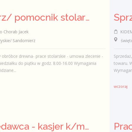
Stolarz/ pomocnik stolarza (k/.m)
o Chorab Jacek
KIDEM
skie/ Sandomierz
świętokr
 obróbce drewna- prace stolarskie - umowa zlecenie -
Sprzedaż
iedziałku do piątku w godz. 8.00-16.00 Wymagania
towaru. 
idziane...
Wymagania
wczoraj
Sprzedawca - kasjer k/m/inni
Pra