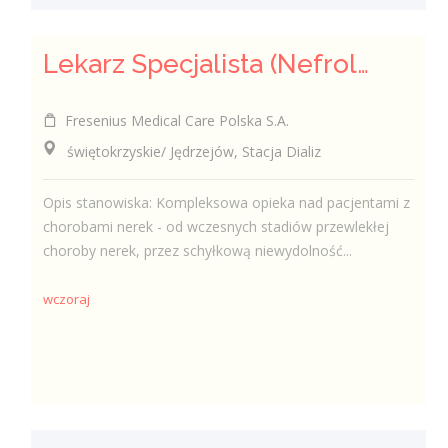
Lekarz Specjalista (Nefrolog / Internista) (K/M/N)
Fresenius Medical Care Polska S.A.
świętokrzyskie/ Jędrzejów, Stacja Dializ
Opis stanowiska: Kompleksowa opieka nad pacjentami z
chorobami nerek - od wczesnych stadiów przewlekłej
choroby nerek, przez schyłkową niewydolność...
wczoraj