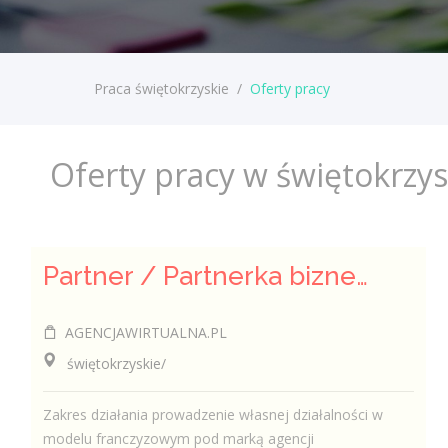
Praca świętokrzyskie
/
Oferty pracy
Oferty pracy w świętokrzy
Partner / Partnerka biznesowa – agencja marketingu internetowego (model franczyzowy)
AGENCJAWIRTUALNA.PL
świętokrzyskie/
Zakres działania prowadzenie własnej działalności w
modelu franczyzowym pod marką agencji