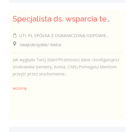
Specjalista ds. wsparcia technicznego (k/m/i)
UTI. PL SPÓŁKA Z OGRANICZONĄ ODPOWIEDZIALNOŚCIĄ
świętokrzyskie/ Kielce
Jak wygląda Twój dzień?Przenosisz dane i konfigurujesz
środowiska (serwery, konta, CMS).Pomagasz klientom
przejść przez uruchomienie...
wczoraj