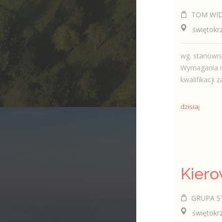
TOM WID
świętokrzys
wg. stanowi
Wymagania in
kwalifikacji
dzisiaj
Kiero
GRUPA ST 
świętokrzys