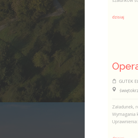
szalunków ś
dzisiaj
GUTEK ELE
świętokrzy
Załadunek, r
Wymagania k
Uprawnienia: