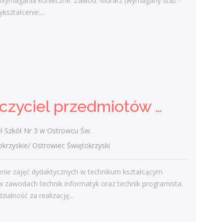
 Wymagania konieczne: Zawód: Murarz (wymagany staż -
dzisiaj
ykształcenie:...
Nauczyciel przedmiotów
zawodowych technicznych
(k/m)
Zespół Szkół Nr 3 w Ostrowcu Św.
Nauczyciel przedmiotów zawodowych technicznych (k/m)
świętokrzyskie/ Ostrowiec Świętokrzyski
Prowadzenie zajęć dydaktycznych w
technikum kształcącym uczniów w
 Szkół Nr 3 w Ostrowcu Św.
zawodach technik informatyk oraz technik
zyskie/ Ostrowiec Świętokrzyski
programista. Odpowiedzialność za
realizację...
nie zajęć dydaktycznych w technikum kształcącym
dzisiaj
 zawodach technik informatyk oraz technik programista.
ialność za realizację...
Nauczyciel informatyki (k/m)