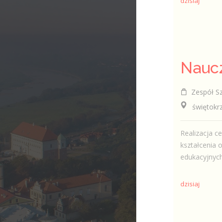
dzisiaj
Zespół Sz
świętokrzys
Realizacja c
kształcenia 
edukacyjnych,
dzisiaj