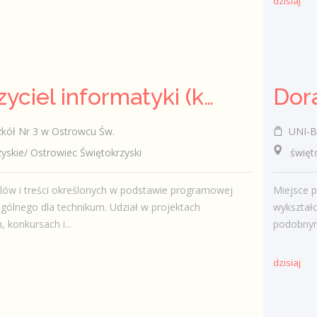
dzisiaj
Nauczyciel informatyki (k/m)
kół Nr 3 w Ostrowcu Św.
UNI-B
kie/ Ostrowiec Świętokrzyski
świętok
elów i treści określonych w podstawie programowej
Miejsce p
ogólnego dla technikum. Udział w projektach
wykształ
 konkursach i...
podobnym
dzisiaj