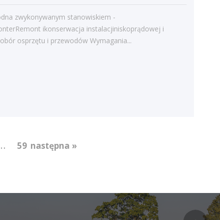
odna zwykonywanym stanowiskiem -
nterRemont ikonserwacja instalacjiniskoprądowej i
 dobór osprzętu i przewodów Wymagania...
...
59
następna »