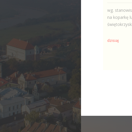
wg. stanowi
na koparkę l
świętokrzysk
dzisiaj