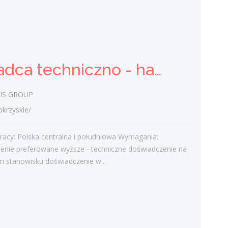
Zespół Szkół Nr 3 w Ostrowcu Św.
świętokrzyskie/ Ostrowiec Świętokrzyski
Realizacja celów i treści określonych w
podstawie programowej kształcenia
Doradca techniczno - handlowy (K/M)
ogólnego dla technikum. Udział w
projektach edukacyjnych, konkursach i...
IS GROUP
dzisiaj
rzyskie/
Więcej ofert pracy
racy: Polska centralna i południowa Wymagania:
cenie preferowane wyższe - techniczne doświadczenie na
 stanowisku doświadczenie w...
Praca
Praca
Ostatnie wpisy