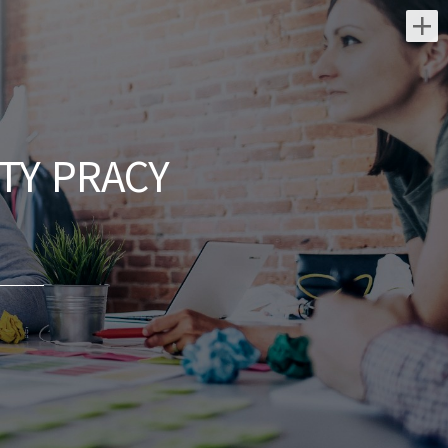
Najnowsze oferty pracy:
Osoba wykonujaca pracę w
zawodzie zbrojarz - betoniarz
TY PRACY
Powiatowy Urząd Pracy w Busku-Zdroju
świętokrzyskie/ Busko-Zdrój
Wykonywanie zbrojeń, betonowanie,
montaż i demontaż szalunków ściennych i
stropowych, murowanie Wymagania inne:
dzisiaj
Osoba do wznoszenia
budynków, murowania ścian
Usługi Remontowo - Budowlane