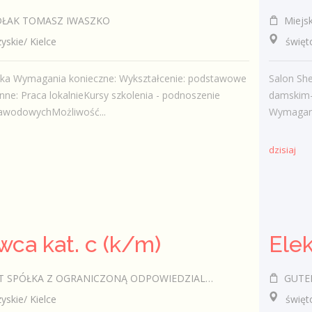
ŁAK TOMASZ IWASZKO
Miejsk
kie/ Kielce
świętokr
ska Wymagania konieczne: Wykształcenie: podstawowe
Salon Sh
ne: Praca lokalnieKursy szkolenia - podnoszenie
damskim- 
 zawodowychMożliwość...
Wymagani
dzisiaj
wca kat. c (k/m)
SPÓŁKA Z OGRANICZONĄ ODPOWIEDZIALNOŚCIĄ
GUTEK 
kie/ Kielce
świętok