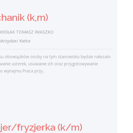
Nowoczesne technologie w pracy. Jak
z tym radzą sobie starsi pracownicy?
hanik (k,m)
2 lutego 2021
Jak zmienić pracę fizyczną na biurową?
IDŁAK TOMASZ IWASZKO
3 stycznia 2021
zyskie/ Kielce
W województwie świętokrzyskim
brakuje wykwalifikowanych murarzy
su obowiązków osoby na tym stanowisku będzie należało
12 grudnia 2020
wanie usterek, usuwanie ich oraz przygotowywanie
Dobry lider, czyli jaki?
o wynajmu.Praca przy...
10 listopada 2020
Mobilny, elastyczny i nastawiony na
rozwój – czy to ideał pracownika?
19 października 2020
Najnowsze komentarze
jer/fryzjerka (k/m)