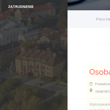
ZATRUDNIENIE
Praca św
Powiatowy
świętokrzy
Wykonywanie