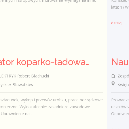
ciennych i stropowych, murowanie Wymagania inne:
Końskie.
lata: 1) W
dzisiaj
Operator koparko-ładowarki k/m
KTRYK Robert Błachucki
Zespół
skie/ Bławatków
świętokr
ozładunek, wykop i przewóz urobku, prace porządkowe
Prowadze
onieczne: Wykształcenie: zasadnicze zawodowe
uczniów w
 Uprawnienie na...
Odpowiedz