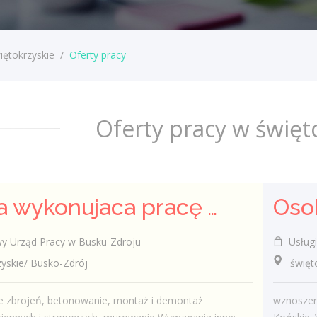
iętokrzyskie
/
Oferty pracy
Oferty pracy w święt
Osoba wykonujaca pracę w zawodzie zbrojarz - betoniarz
 Urząd Pracy w Busku-Zdroju
Usługi
skie/ Busko-Zdrój
świętok
 zbrojeń, betonowanie, montaż i demontaż
wznoszen