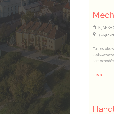
KIJANKA SE
świętokrzys
Zakres obow
podstawowej
samochodów 
dzisiaj
Handl