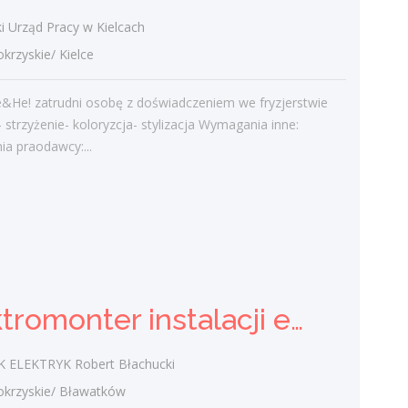
admin
-
Obcokrajowcy w
świętokrzyskim
i Urząd Pracy w Kielcach
zyskie/ Kielce
Gość
-
Obcokrajowcy w
świętokrzyskim
e&He! zatrudni osobę z doświadczeniem we fryzjerstwie
admin
-
Aktywizacja zawodowa osób
strzyżenie- koloryzcja- stylizacja Wymagania inne:
niepełnosprawnych w świętokrzyskim
a praodawcy:...
czytelnik
-
Aktywizacja zawodowa osób
niepełnosprawnych w świętokrzyskim
admin
-
Zawody nadwyżkowe w
województwie świętokrzyskim
Elektromonter instalacji elektrycznych k/m
Kategorie
ELEKTRYK Robert Błachucki
Bieżące informacje
rzyskie/ Bławatków
Struktura zatrudnienia