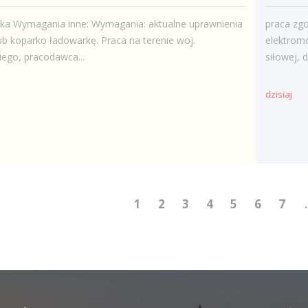
ska Wymagania inne: Wymagania: aktualne uprawnienia
praca zg
ub koparko ładowarkę. Praca na terenie woj.
elektromo
iego, pracodawca...
siłowej,
dzisiaj
1
2
3
4
5
6
7