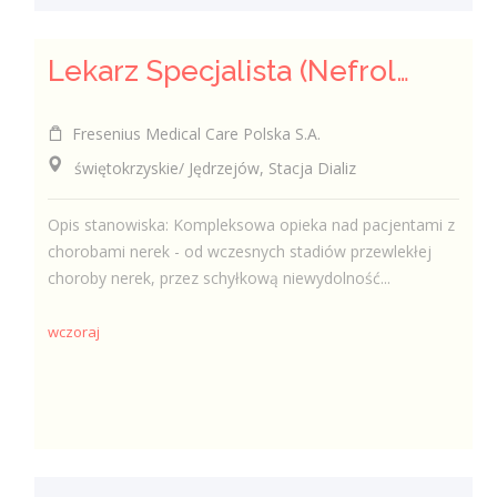
Lekarz Specjalista (Nefrolog / Internista) (K/M/N)
Fresenius Medical Care Polska S.A.
świętokrzyskie/ Jędrzejów, Stacja Dializ
Opis stanowiska: Kompleksowa opieka nad pacjentami z
chorobami nerek - od wczesnych stadiów przewlekłej
choroby nerek, przez schyłkową niewydolność...
wczoraj