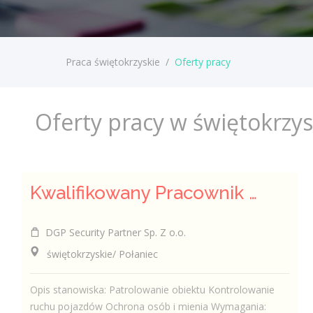
Praca świętokrzyskie
/
Oferty pracy
Oferty pracy w świętokrzy
Kwalifikowany Pracownik Ochrony z Pozwoleniem na Broń (K/M)
DGP Security Partner Sp. Z o.o.
świętokrzyskie/ Połaniec
Opis stanowiska: Patrolowanie obiektu Kontrolowanie
ruchu pojazdów Ochrona osób i mienia Wymagania: