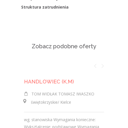
Struktura zatrudnienia
Zobacz podobne oferty
HANDLOWIEC (K,M)
TOM WIDŁAK TOMASZ IWASZKO
HYMON 
świętokrzyskie/ Kielce
świętok
wg. stanowiska Wymagania konieczne:
Główne za
Wykształcenie: podstawowe Wymagania
oraz dor