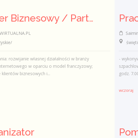
Partner Biznesowy / Partnerka Biznesowa – agencja marketingu online
WIRTUALNA.PL
Saimi
skie/
świętok
nia: rozwijanie własnej działalności w branży
- wykonyw
nternetowego w oparciu o model franczyzowy;
szpachlo
 klientów biznesowych i...
godz. 7.0
wczoraj
nizator
Pom