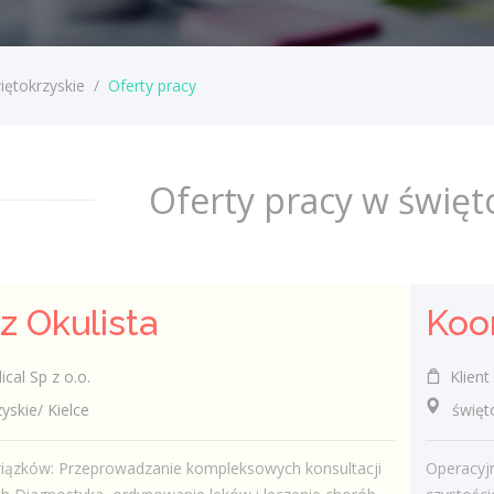
iętokrzyskie
/
Oferty pracy
Oferty pracy w święt
z Okulista
cal Sp z o.o.
Klient 
kie/ Kielce
świętokr
iązków: Przeprowadzanie kompleksowych konsultacji
Operacyjn