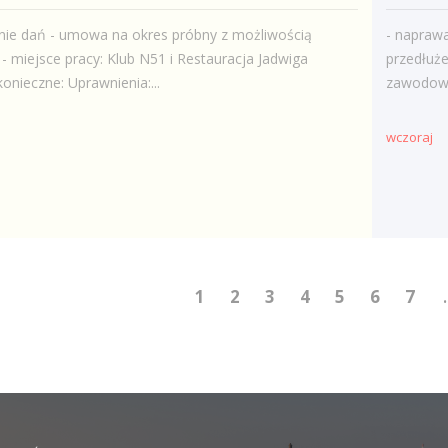
nie dań - umowa na okres próbny z możliwością
- napraw
 - miejsce pracy: Klub N51 i Restauracja Jadwiga
przedłuże
nieczne: Uprawnienia:...
zawodo
wczoraj
1
2
3
4
5
6
7