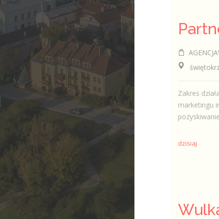
AGENCJA
świętokrzy
Zakres działa
marketingu i
pozyskiwanie
dzisiaj
Wulka