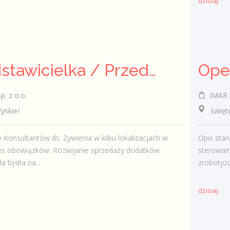
dzisiaj
Przedstawicielka / Przedstawiciel Handlowy ds. Żywienia Zwierząt
. z o.o.
IMAR S
skie/
świętok
Konsultantów ds. Żywienia w kilku lokalizacjach w
Opis stan
res obowiązków: Rozwijanie sprzedaży dodatków
sterowan
a bydła na...
zrobotyz
dzisiaj