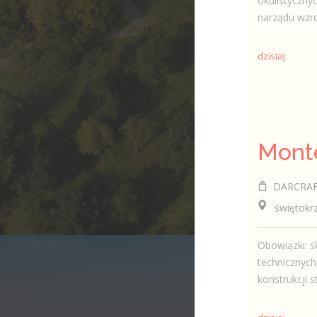
okulistyczny
narządu wzro
dzisiaj
DARCRAFT
świętokrzys
Obowiązki: s
technicznyc
konstrukcji s