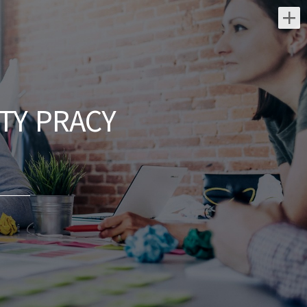
Najnowsze oferty pracy:
Lekarz Okulista
Jutro Medical Sp z o.o.
TY PRACY
świętokrzyskie/ Kielce
Zakres obowiązków: Przeprowadzanie
kompleksowych konsultacji okulistycznych
Diagnostyka, ordynowanie leków i leczenie
chorób narządu wzroku...
dzisiaj
Koordynator / Koordynatorka
Usług Serwisowych i
Zespołów Terenowych