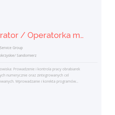
Przedstawicielka /
Przedstawiciel Handlowy ds.
Żywienia Zwierząt
Soymax Sp. z o.o.
Operator / Operatorka maszyn CNC (K/M)
świętokrzyskie/
Poszukujemy Konsultantów ds. Żywienia w
ervice Group
kilku lokalizacjach w Polsce. Zakres
obowiązków: Rozwijanie sprzedaży
rzyskie/ Sandomierz
dodatków paszowych dla bydła na...
owiska: Prowadzenie i kontrola pracy obrabiarek
dzisiaj
ych numerycznie oraz zintegrowanych cel
owanych. Wprowadzanie i korekta programów...
Więcej ofert pracy
Praca
Praca