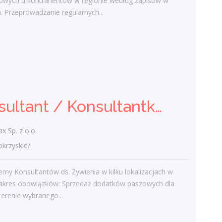
iowych u kontrahentów w regionie według zapisów w
przemysłowe, montaż konstrukcji
 Przeprowadzanie regularnych...
stalowych na placu...
dzisiaj
Konsultant / Konsultantka ds.
żywienia
Konsultant / Konsultantka ds. żywienia
Soymax Sp. z o.o.
świętokrzyskie/
Poszukujemy Konsultantów ds. Żywienia w
 Sp. z o.o.
kilku lokalizacjach w Polsce. Zakres
rzyskie/
obowiązków: Sprzedaż dodatków
paszowych dla bydła na terenie
my Konsultantów ds. Żywienia w kilku lokalizacjach w
wybranego...
Zakres obowiązków: Sprzedaż dodatków paszowych dla
dzisiaj
terenie wybranego...