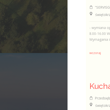
"SERVISGU
świętokrzy
- wymiana o
8.00-16.00 W
Wymagania in
wczoraj
Kucha
Przedsiębio
świętokrzy