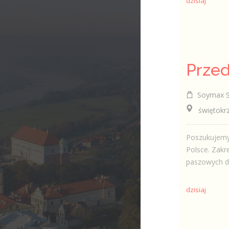
dzisiaj
Soymax Sp
świętokrzy
Poszukujemy 
Polsce. Zak
paszowych dl
dzisiaj