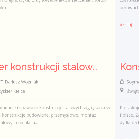
ch Diagnostyka, ordynowanie leków i leczenie chorób
czystośc
ku...
umowach.
dzisiaj
Monter konstrukcji stalowych - ślusarz (K/M/I)
 Dariusz Woźniak
Soymax
kie/ Kielce
świętok
kładanie i spawanie konstrukcji stalowych wg rysunków
Poszukuje
h, konstrukcje budowlane, przemysłowe, montaż
Polsce. 
talowych na placu...
bydła na 