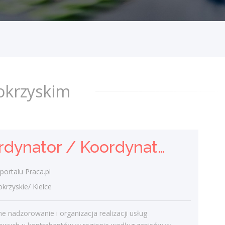
Klient portalu Praca.pl
świętokrzyskie/ Kielce
Operacyjne nadzorowanie i organizacja
realizacji usług czystościowych u
kontrahentów w regionie według zapisów
w umowach. Przeprowadzanie
regularnych...
okrzyskim
dzisiaj
Monter konstrukcji stalowych -
Koordynator / Koordynatorka Usług Serwisowych i Zespołów Terenowych
ślusarz (K/M/I)
DARCRAFT Dariusz Woźniak
portalu Praca.pl
świętokrzyskie/ Kielce
zyskie/ Kielce
Obowiązki: składanie i spawanie
konstrukcji stalowych wg rysunków
e nadzorowanie i organizacja realizacji usług
technicznych, konstrukcje budowlane,