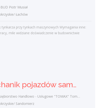
UD Piotr Musiał
Najnowsze komentarze
rzyskie/ Łachów
admin
-
Obcokrajowcy w
świętokrzyskim
 tynkarza przy tynkach maszynowych Wymagania inne:
pracy, mile widziane doświadczenie w budownictwie
Gość
-
Obcokrajowcy w
świętokrzyskim
admin
-
Aktywizacja zawodowa osób
niepełnosprawnych w świętokrzyskim
czytelnik
-
Aktywizacja zawodowa osób
niepełnosprawnych w świętokrzyskim
admin
-
Zawody nadwyżkowe w
Mechanik pojazdów samochodowych (k/m)
województwie świętokrzyskim
ębiorstwo Handlowo - Usługowe "TOMAX" Tomasz Winiarski
rzyskie/ Sandomierz
Kategorie