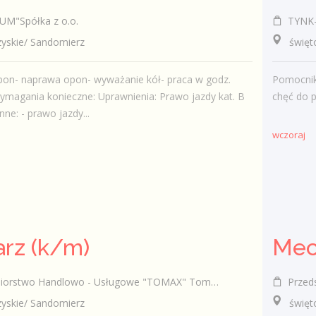
M"Spółka z o.o.
TYNK-B
skie/ Sandomierz
świętok
pon- naprawa opon- wyważanie kół- praca w godz.
Pomocnik
ymagania konieczne: Uprawnienia: Prawo jazdy kat. B
chęć do 
ne: - prawo jazdy...
wczoraj
rz (k/m)
rstwo Handlowo - Usługowe "TOMAX" Tomasz Winiarski
Przedsi
skie/ Sandomierz
świętok