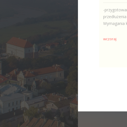
-przygotowa
przedłużenia
Wymagania ko
wczoraj