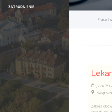
ZATRUDNIENIE
Praca św
Lekar
Jutro Medi
świętokrzys
Zakres obow