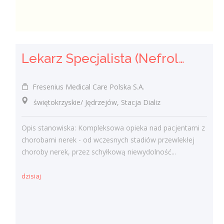
Lekarz Specjalista (Nefrolog / Internista) (K/M/N)
Fresenius Medical Care Polska S.A.
świętokrzyskie/ Jędrzejów, Stacja Dializ
Opis stanowiska: Kompleksowa opieka nad pacjentami z
chorobami nerek - od wczesnych stadiów przewlekłej
choroby nerek, przez schyłkową niewydolność...
dzisiaj