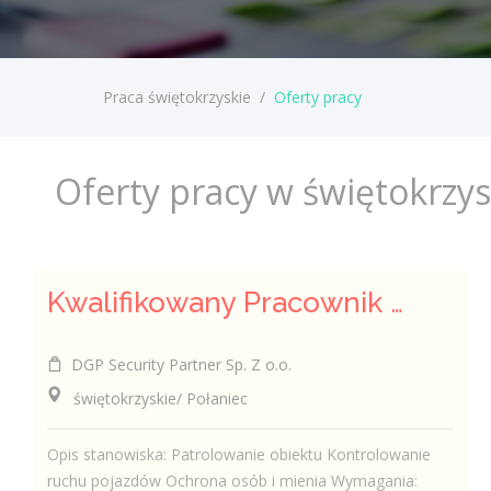
Praca świętokrzyskie
/
Oferty pracy
Oferty pracy w świętokrzy
Kwalifikowany Pracownik Ochrony z Pozwoleniem na Broń (K/M)
DGP Security Partner Sp. Z o.o.
świętokrzyskie/ Połaniec
Opis stanowiska: Patrolowanie obiektu Kontrolowanie
ruchu pojazdów Ochrona osób i mienia Wymagania: