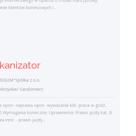
gu internetowego w oparciu o model franczyzowy;
kładzenie płytek, malowanie,
nie klientów biznesowych i...
szpachlowanie, docieplenie budynków,
wymiana elewacji - praca w godz. 7.00-
17.00- praca na...
wczoraj
Wulkanizator
kanizator
"SERVISGUM"Spółka z o.o.
świętokrzyskie/ Sandomierz
SGUM"Spółka z o.o.
- wymiana opon- naprawa opon-
rzyskie/ Sandomierz
wyważanie kół- praca w godz. 8.00-16.00
Wymagania konieczne: Uprawnienia:
a opon- naprawa opon- wyważanie kół- praca w godz.
Prawo jazdy kat. B Wymagania inne: -
0 Wymagania konieczne: Uprawnienia: Prawo jazdy kat. B
prawo jazdy...
 inne: - prawo jazdy...
wczoraj