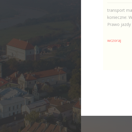
transport m
konieczne: W
Prawo jazdy 
wczoraj