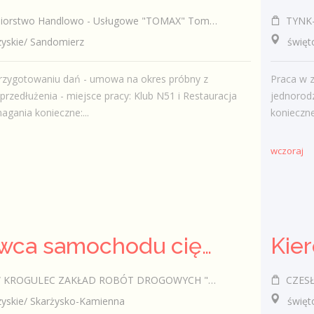
rstwo Handlowo - Usługowe "TOMAX" Tomasz Winiarski
TYNK-B
skie/ Sandomierz
świętok
rzygotowaniu dań - umowa na okres próbny z
Praca w 
przedłużenia - miejsce pracy: Klub N51 i Restauracja
jednorod
gania konieczne:...
konieczne
wczoraj
Kierowca samochodu ciężarowego (k/m)
ROGULEC ZAKŁAD ROBÓT DROGOWYCH "KROGULEC"
CZESŁA
skie/ Skarżysko-Kamienna
świętokr