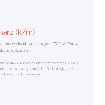
Pomocnik tynkarza (m/k)
TYNK-BUD Piotr Musiał
świętokrzyskie/ Łachów
harz (k/m)
Pomocnik tynkarza przy tynkach
maszynowych Wymagania inne: chęć do
pracy, mile widziane doświadczenie w
ębiorstwo Handlowo - Usługowe "TOMAX" Tomasz Winiarski
budownictwie
rzyskie/ Sandomierz
wczoraj
owanie dań - umowa na okres próbny z możliwością
nia - miejsce pracy: Klub N51 i Restauracja Jadwiga
Więcej ofert pracy
 konieczne: Uprawnienia:...
Praca
Praca