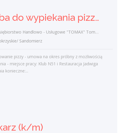
Ostatnie wpisy
Osoba do wypiekania pizzy (k/m)
Nowoczesne technologie w pracy. Jak
z tym radzą sobie starsi pracownicy?
ębiorstwo Handlowo - Usługowe "TOMAX" Tomasz Winiarski
2 lutego 2021
rzyskie/ Sandomierz
Jak zmienić pracę fizyczną na biurową?
3 stycznia 2021
towanie pizzy - umowa na okres próbny z możliwością
W województwie świętokrzyskim
nia - miejsce pracy: Klub N51 i Restauracja Jadwiga
brakuje wykwalifikowanych murarzy
 konieczne:...
12 grudnia 2020
Dobry lider, czyli jaki?
10 listopada 2020
Mobilny, elastyczny i nastawiony na
rozwój – czy to ideał pracownika?
19 października 2020
karz (k/m)