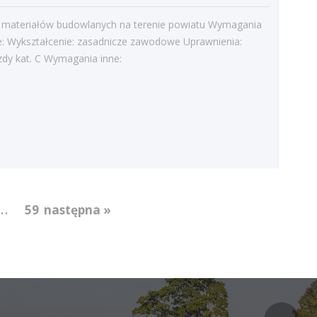
Bieżące informacje
Struktura zatrudnienia
t materiałów budowlanych na terenie powiatu Wymagania
e: Wykształcenie: zasadnicze zawodowe Uprawnienia:
zdy kat. C Wymagania inne:
...
59
następna »