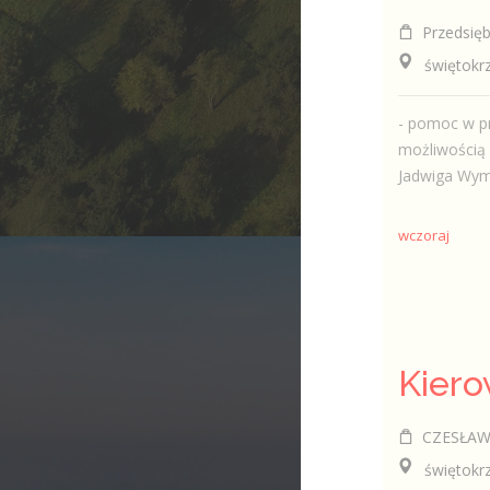
Przedsiębio
świętokrzy
- pomoc w p
możliwością 
Jadwiga Wyma
wczoraj
CZESŁAW K
świętokrzy