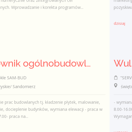
 numerycznie oraz zintegrowanych cel
marketin
nych. Wprowadzanie i korekta programów...
pozyskiwa
dzisiaj
Pracownik ogólnobudowlany ( k/m)
Wul
okle SAM-BUD
"SERVI
skie/ Sandomierz
świętok
e prac budowlanych tj. kładzenie płytek, malowanie,
- wymian
e, docieplenie budynków, wymiana elewacji - praca w
8.00-16.0
.00- praca na...
Wymagania