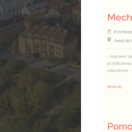
Przedsiębio
świętokrzy
- naprawa s
przedłużenia
zawodowe
wczoraj
Pomo