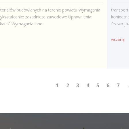
ateriałów budowlanych na terenie powiatu Wymagania
transpor
ykształcenie: zasadnicze zawodowe Uprawnienia:
konieczn
kat. C Wymagania inne:
Prawo ja
wczoraj
1
2
3
4
5
6
7