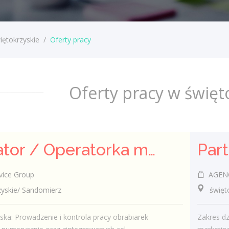
iętokrzyskie
/
Oferty pracy
Oferty pracy w święt
Operator / Operatorka maszyn CNC (K/M)
ice Group
AGENC
skie/ Sandomierz
świętok
ska: Prowadzenie i kontrola pracy obrabiarek
Zakres dz