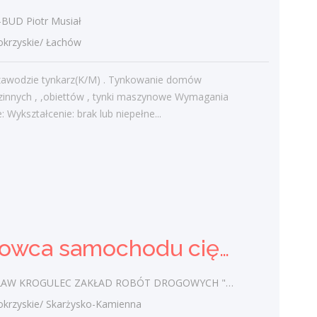
Najnowsze komentarze
UD Piotr Musiał
admin
-
Obcokrajowcy w
rzyskie/ Łachów
świętokrzyskim
zawodzie tynkarz(K/M) . Tynkowanie domów
Gość
-
Obcokrajowcy w
zinnych , ,obiettów , tynki maszynowe Wymagania
świętokrzyskim
: Wykształcenie: brak lub niepełne...
admin
-
Aktywizacja zawodowa osób
niepełnosprawnych w świętokrzyskim
czytelnik
-
Aktywizacja zawodowa osób
niepełnosprawnych w świętokrzyskim
admin
-
Zawody nadwyżkowe w
województwie świętokrzyskim
Kierowca samochodu ciężarowego (k/m)
W KROGULEC ZAKŁAD ROBÓT DROGOWYCH "KROGULEC"
Kategorie
zyskie/ Skarżysko-Kamienna