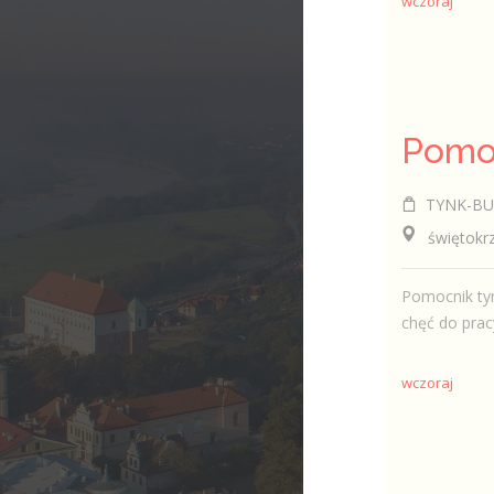
wczoraj
Pomoc
TYNK-BUD 
świętokrzy
Pomocnik ty
chęć do prac
wczoraj