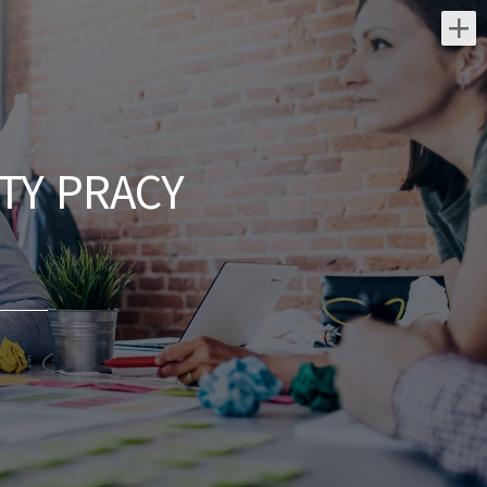
Najnowsze oferty pracy:
Operator / Operatorka
maszyn CNC (K/M)
TY PRACY
IMAR Service Group
świętokrzyskie/ Sandomierz
Opis stanowiska: Prowadzenie i kontrola
pracy obrabiarek sterowanych
numerycznie oraz zintegrowanych cel
zrobotyzowanych. Wprowadzanie i korekta
programów...
dzisiaj
Partner Biznesowy /
Partnerka Biznesowa –