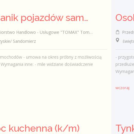
Mechanik pojazdów samochodowych (k/m)
rstwo Handlowo - Usługowe "TOMAX" Tomasz Winiarski
Przedsi
skie/ Sandomierz
świętok
amochodów - umowa na okres próbny z możliwością
- przygo
 Wymagania inne: - mile widziane doświadczenie
przedłuże
Wymagania
wczoraj
c kuchenna (k/m)
Tyn