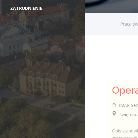
ZATRUDNIENIE
Praca św
IMAR Serv
świętokrzy
Opis stanowi