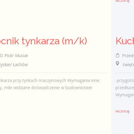
wczoraj
nik tynkarza (m/k)
Kuc
Piotr Musiał
Przedsi
skie/ Łachów
świętok
nkarza przy tynkach maszynowych Wymagania inne:
-przygot
y, mile widziane doświadczenie w budownictwie
przedłuże
Wymagania
wczoraj