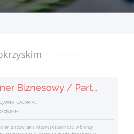
agencja marketingu online
AGENCJAWIRTUALNA.PL
świętokrzyskie/
Zakres działania: rozwijanie własnej
działalności w branży marketingu
internetowego w oparciu o model
okrzyskim
franczyzowy; pozyskiwanie klientów
biznesowych i...
dzisiaj
Partner Biznesowy / Partnerka Biznesowa – agencja marketingu online
Pracownik ogólnobudowlany (
k/m)
JAWIRTUALNA.PL
rzyskie/
Saimir Dokle SAM-BUD
świętokrzyskie/ Sandomierz
iałania: rozwijanie własnej działalności w branży
- wykonywanie prac budowlanych tj.