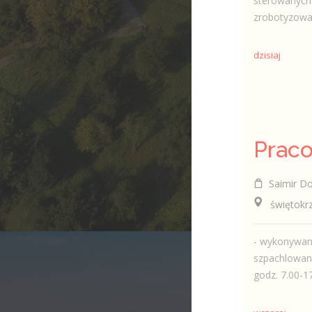
sterowanych
zrobotyzowa
dzisiaj
Saimir D
świętokrzy
- wykonywani
szpachlowani
godz. 7.00-17