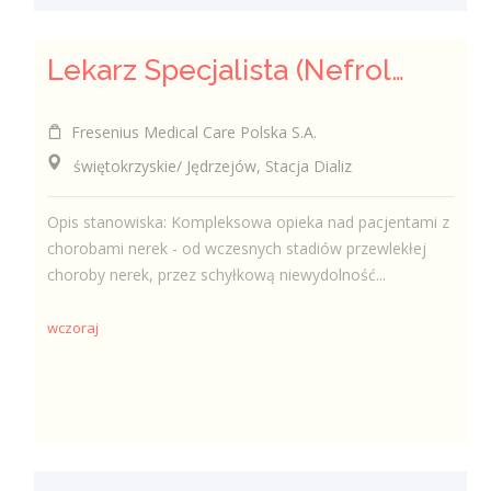
Lekarz Specjalista (Nefrolog / Internista) (K/M/N)
Fresenius Medical Care Polska S.A.
świętokrzyskie/ Jędrzejów, Stacja Dializ
Opis stanowiska: Kompleksowa opieka nad pacjentami z
chorobami nerek - od wczesnych stadiów przewlekłej
choroby nerek, przez schyłkową niewydolność...
wczoraj