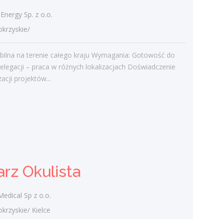
admin
-
Obcokrajowcy w
Energy Sp. z o.o.
świętokrzyskim
rzyskie/
Gość
-
Obcokrajowcy w
bilna na terenie całego kraju Wymagania: Gotowość do
świętokrzyskim
elegacji – praca w różnych lokalizacjach Doświadczenie
admin
-
Aktywizacja zawodowa osób
zacji projektów...
niepełnosprawnych w świętokrzyskim
czytelnik
-
Aktywizacja zawodowa osób
niepełnosprawnych w świętokrzyskim
admin
-
Zawody nadwyżkowe w
województwie świętokrzyskim
rz Okulista
Kategorie
edical Sp z o.o.
Bieżące informacje
zyskie/ Kielce