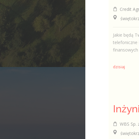
Credit Agr
świętokrzy
Jakie będą T
telefoniczn
finansowych d
dzisiaj
WBS Sp. z
świętokrzys