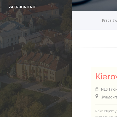
ZATRUDNIENIE
Praca św
Kiero
NES Fircr
świętokrzys
Rekrutujemy 