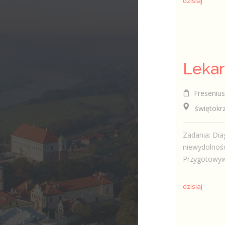
dzisiaj
Fresenius 
świętokrzysk
Zadania: Dia
niewydolnośc
Przygotowywa
dzisiaj