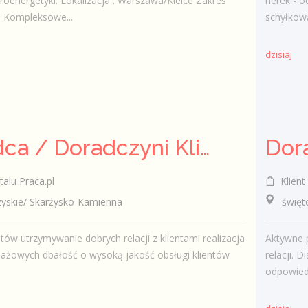
troenergetyki. Lokalizacja : Warszawa/Kielce Zakres
nerek - o
 Kompleksowe...
schyłkową
dzisiaj
Doradca / Doradczyni Klienta (bankowość)
talu Praca.pl
Klient 
skie/ Skarżysko-Kamienna
świętokr
ntów utrzymywanie dobrych relacji z klientami realizacja
Aktywne 
ażowych dbałość o wysoką jakość obsługi klientów
relacji. 
odpowiedn