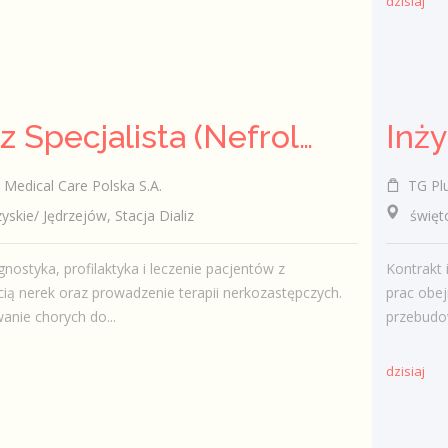
dzisiaj
Lekarz Specjalista (Nefrolog / Internista) (K/M/N)
Inż
Medical Care Polska S.A.
TG Plus
ie/ Jędrzejów, Stacja Dializ
świętokr
gnostyka, profilaktyka i leczenie pacjentów z
Kontrakt 
ią nerek oraz prowadzenie terapii nerkozastępczych.
prac obej
nie chorych do...
przebudow
dzisiaj