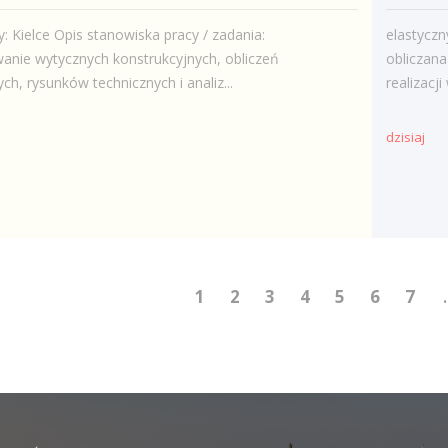
: Kielce Opis stanowiska pracy / zadania:
elastycz
nie wytycznych konstrukcyjnych, obliczeń
obliczan
ch, rysunków technicznych i analiz...
realizacj
dzisiaj
1
2
3
4
5
6
7