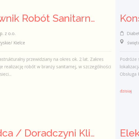
Kierownik Robót Sanitarnych
. z o.o.
Diabety
kie/ Kielce
świętokr
astrukturalny przewidziany na okres ok. 2 lat. Zakres
Podróże 
e realizację robót w branży sanitarnej, w szczególności
lokalizac
eci...
Obsługa 
dzisiaj
Doradca / Doradczyni Klienta