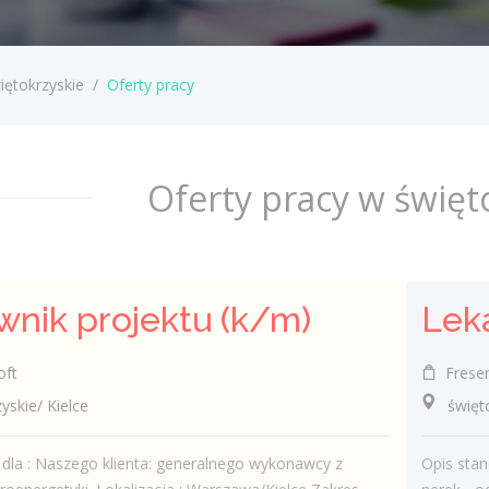
iętokrzyskie
/
Oferty pracy
Oferty pracy w święt
wnik projektu (k/m)
oft
Fresen
kie/ Kielce
świętokr
dla : Naszego klienta: generalnego wykonawcy z
Opis sta