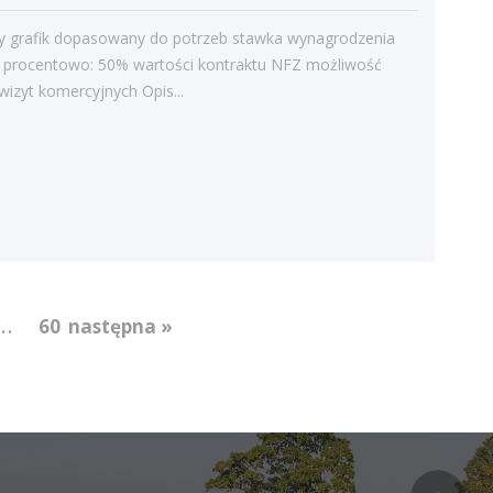
Struktura zatrudnienia
ny grafik dopasowany do potrzeb stawka wynagrodzenia
a procentowo: 50% wartości kontraktu NFZ możliwość
i wizyt komercyjnych Opis...
...
60
następna »