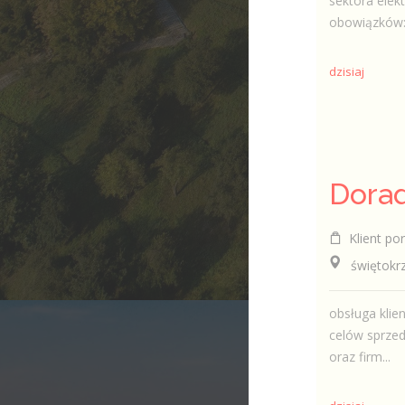
sektora elek
obowiązków:
dzisiaj
Klient por
świętokrzy
obsługa klie
celów sprzed
oraz firm...