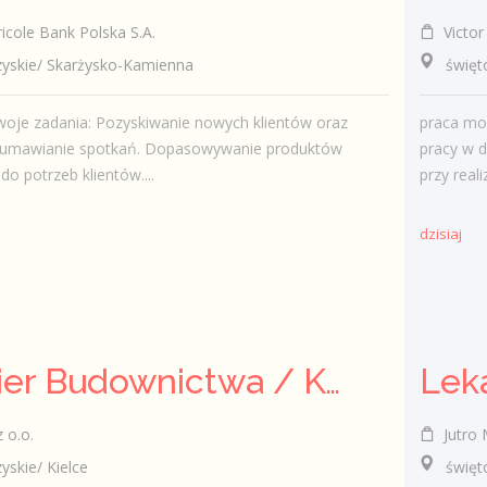
icole Bank Polska S.A.
Victor 
skie/ Skarżysko-Kamienna
świętok
woje zadania: Pozyskiwanie nowych klientów oraz
praca mo
e umawianie spotkań. Dopasowywanie produktów
pracy w d
o potrzeb klientów....
przy reali
dzisiaj
Inżynier Budownictwa / Konstruktor (k/m/n)
Leka
 o.o.
Jutro M
kie/ Kielce
świętokr