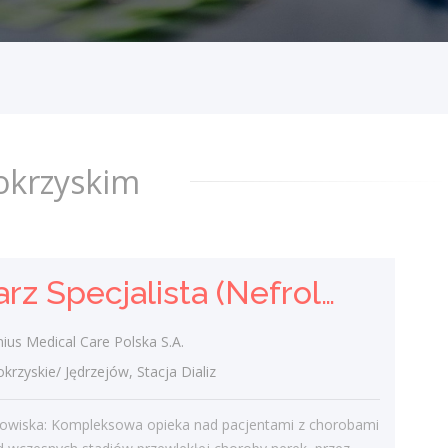
Fresenius Medical Care Polska S.A.
świętokrzyskie/ Jędrzejów, Stacja Dializ
Opis stanowiska: Kompleksowa opieka nad
pacjentami z chorobami nerek - od
wczesnych stadiów przewlekłej choroby
nerek, przez schyłkową niewydolność...
dzisiaj
okrzyskim
Doradca / Doradczyni Klienta
(bankowość)
Lekarz Specjalista (Nefrolog / Internista) (K/M/N)
Klient portalu Praca.pl
świętokrzyskie/ Skarżysko-Kamienna
ius Medical Care Polska S.A.
obsługa klientów utrzymywanie dobrych
zyskie/ Jędrzejów, Stacja Dializ
relacji z klientami realizacja celów
sprzedażowych dbałość o wysoką jakość
nowiska: Kompleksowa opieka nad pacjentami z chorobami
obsługi klientów oraz firm...