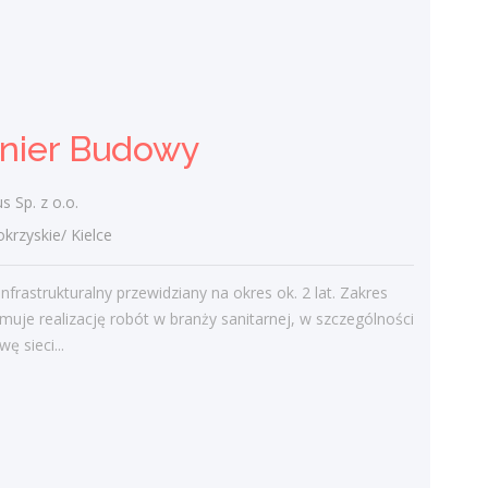
Fresenius Medical Care Polska S.A.
świętokrzyskie/ Jędrzejów, Stacja Dializ
Zadania: Diagnostyka, profilaktyka i
leczenie pacjentów z niewydolnością nerek
ynier Budowy
oraz prowadzenie terapii
nerkozastępczych. Przygotowywanie
chorych do...
 Sp. z o.o.
zyskie/ Kielce
dzisiaj
infrastrukturalny przewidziany na okres ok. 2 lat. Zakres
Więcej ofert pracy
muje realizację robót w branży sanitarnej, w szczególności
ę sieci...
Praca
Praca