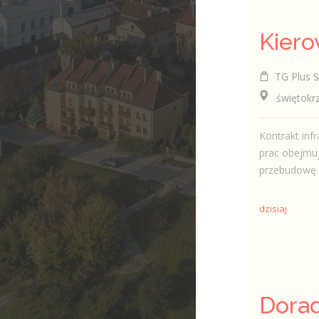
TG Plus Sp
świętokrzys
Kontrakt infr
prac obejmuj
przebudowę si
dzisiaj