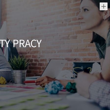
Najnowsze oferty pracy:
Kierownik projektu (k/m)
NES Fircroft
TY PRACY
świętokrzyskie/ Kielce
Rekrutujemy dla : Naszego klienta:
generalnego wykonawcy z sektora
elektroenergetyki. Lokalizacja :
Warszawa/Kielce Zakres obowiązków:
Kompleksowe...
dzisiaj
Lekarz Specjalista (Nefrolog
/ Internista) (K/M/N)