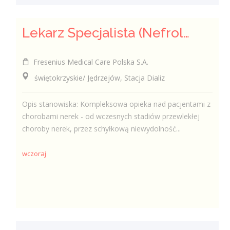
Lekarz Specjalista (Nefrolog / Internista) (K/M/N)
Fresenius Medical Care Polska S.A.
świętokrzyskie/ Jędrzejów, Stacja Dializ
Opis stanowiska: Kompleksowa opieka nad pacjentami z
chorobami nerek - od wczesnych stadiów przewlekłej
choroby nerek, przez schyłkową niewydolność...
wczoraj