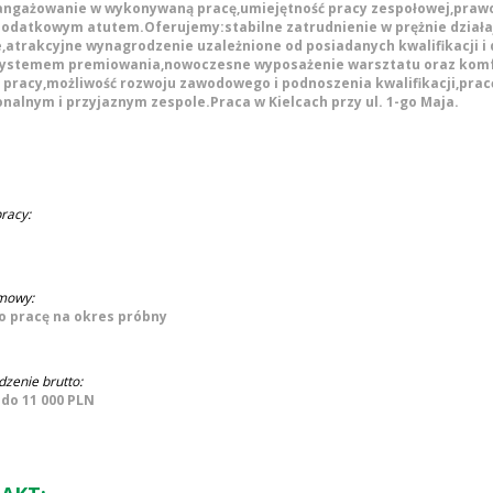
angażowanie w wykonywaną pracę,umiejętność pracy zespołowej,prawo 
dodatkowym atutem.Oferujemy:stabilne zatrudnienie w prężnie dział
e,atrakcyjne wynagrodzenie uzależnione od posiadanych kwalifikacji i
systemem premiowania,nowoczesne wyposażenie warsztatu oraz kom
 pracy,możliwość rozwoju zawodowego i podnoszenia kwalifikacji,prac
nalnym i przyjaznym zespole.Praca w Kielcach przy ul. 1-go Maja.
racy:
mowy:
 pracę na okres próbny
zenie brutto:
 do 11 000 PLN