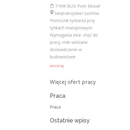
Najnowsze komentarze
TYNK-BUD Piotr Musiał
świętokrzyskie/ Łachów
admin
-
Obcokrajowcy w
Pomocnik tynkarza przy
świętokrzyskim
tynkach maszynowych
Gość
-
Obcokrajowcy w
Wymagania inne: chęć do
świętokrzyskim
pracy, mile widziane
doświadczenie w
admin
-
Aktywizacja zawodowa osób
budownictwie
niepełnosprawnych w świętokrzyskim
wczoraj
czytelnik
-
Aktywizacja zawodowa osób
niepełnosprawnych w świętokrzyskim
Więcej ofert pracy
admin
-
Zawody nadwyżkowe w
Praca
województwie świętokrzyskim
Praca
Kategorie
Ostatnie wpisy