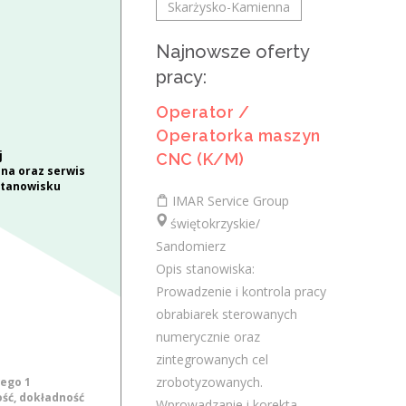
Skarżysko-Kamienna
agencja marketingu online
Najnowsze oferty
AGENCJAWIRTUALNA.PL
pracy:
świętokrzyskie/
Zakres działania: rozwijanie własnej
Operator /
działalności w branży marketingu
Operatorka maszyn
internetowego w oparciu o model
j
CNC (K/M)
franczyzowy; pozyskiwanie klientów
na oraz serwis
stanowisku
biznesowych i...
IMAR Service Group
dzisiaj
świętokrzyskie/
Sandomierz
Opis stanowiska:
Pracownik ogólnobudowlany (
Prowadzenie i kontrola pracy
k/m)
obrabiarek sterowanych
numerycznie oraz
Saimir Dokle SAM-BUD
zintegrowanych cel
świętokrzyskie/ Sandomierz
zrobotyzowanych.
ego 1
- wykonywanie prac budowlanych tj.
ść, dokładność
Wprowadzanie i korekta