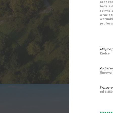
oraz za
będzie 
serwisi
wraz z 
warunki
profesjo
Miejsce p
Kielce
Rodzaj u
Umowa o
Wynagrod
od 6 850