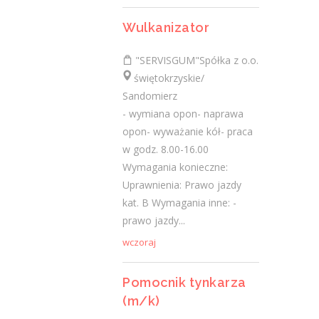
Ostatnie wpisy
Wulkanizator
Nowoczesne technologie w pracy. Jak
"SERVISGUM"Spółka z o.o.
z tym radzą sobie starsi pracownicy?
świętokrzyskie/
2 lutego 2021
Sandomierz
Jak zmienić pracę fizyczną na biurową?
- wymiana opon- naprawa
3 stycznia 2021
opon- wyważanie kół- praca
W województwie świętokrzyskim
w godz. 8.00-16.00
brakuje wykwalifikowanych murarzy
Wymagania konieczne:
12 grudnia 2020
Uprawnienia: Prawo jazdy
kat. B Wymagania inne: -
Dobry lider, czyli jaki?
10 listopada 2020
prawo jazdy...
Mobilny, elastyczny i nastawiony na
wczoraj
rozwój – czy to ideał pracownika?
19 października 2020
Pomocnik tynkarza
(m/k)