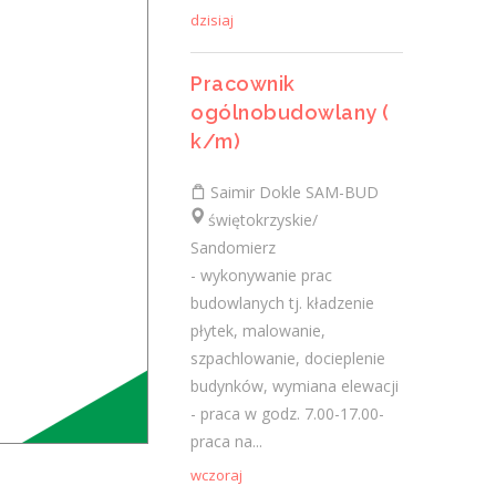
dzisiaj
Pomocnik tynkarza (m/k)
Pracownik
TYNK-BUD Piotr Musiał
ogólnobudowlany (
świętokrzyskie/ Łachów
k/m)
Pomocnik tynkarza przy tynkach
maszynowych Wymagania inne: chęć do
Saimir Dokle SAM-BUD
pracy, mile widziane doświadczenie w
świętokrzyskie/
budownictwie
Sandomierz
wczoraj
- wykonywanie prac
budowlanych tj. kładzenie
płytek, malowanie,
Więcej ofert pracy
szpachlowanie, docieplenie
budynków, wymiana elewacji
- praca w godz. 7.00-17.00-
Praca
praca na...
Praca
wczoraj