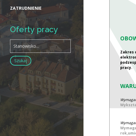
ZATRUDNIENIE
Oferty pracy
OBOW
Zakres 
elektro
podzesp
pracy.
WARU
Wymagani
Wykszta
Wymagani
Wymagan
rok,umi