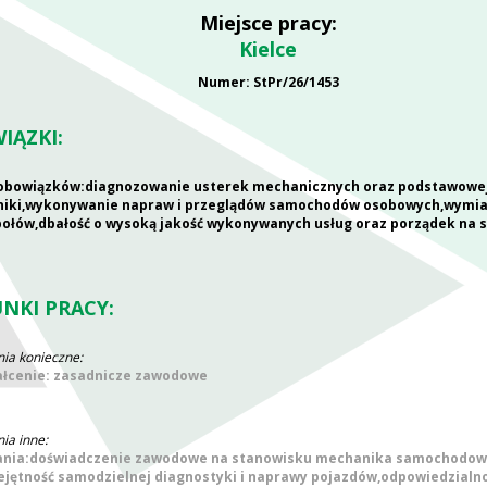
Miejsce pracy:
Kielce
Numer: StPr/26/1453
IĄZKI:
obowiązków:diagnozowanie usterek mechanicznych oraz podstawowe
niki,wykonywanie napraw i przeglądów samochodów osobowych,wymia
ołów,dbałość o wysoką jakość wykonywanych usług oraz porządek na 
NKI PRACY:
a konieczne:
łcenie: zasadnicze zawodowe
a inne:
ia:doświadczenie zawodowe na stanowisku mechanika samochodow
ejętność samodzielnej diagnostyki i naprawy pojazdów,odpowiedzialno