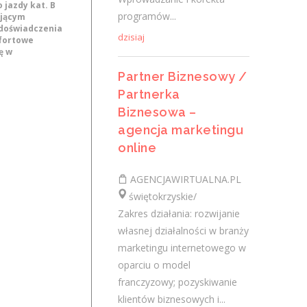
jazdy kat. B
kładzenie płytek, malowanie,
programów...
ającym
szpachlowanie, docieplenie budynków,
 doświadczenia
dzisiaj
fortowe
wymiana elewacji - praca w godz. 7.00-
ę w
17.00- praca na...
Partner Biznesowy /
wczoraj
Partnerka
Biznesowa –
Wulkanizator
agencja marketingu
online
"SERVISGUM"Spółka z o.o.
świętokrzyskie/ Sandomierz
AGENCJAWIRTUALNA.PL
- wymiana opon- naprawa opon-
świętokrzyskie/
wyważanie kół- praca w godz. 8.00-16.00
Zakres działania: rozwijanie
Wymagania konieczne: Uprawnienia:
własnej działalności w branży
Prawo jazdy kat. B Wymagania inne: -
marketingu internetowego w
prawo jazdy...
oparciu o model
franczyzowy; pozyskiwanie
wczoraj
klientów biznesowych i...