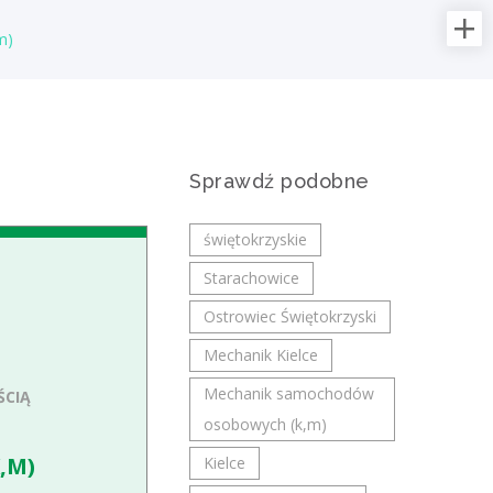
m)
Najnowsze oferty pracy:
Operator / Operatorka
maszyn CNC (K/M)
IMAR Service Group
Sprawdź podobne
świętokrzyskie/ Sandomierz
Opis stanowiska: Prowadzenie i kontrola
świętokrzyskie
pracy obrabiarek sterowanych
Starachowice
numerycznie oraz zintegrowanych cel
zrobotyzowanych. Wprowadzanie i korekta
Ostrowiec Świętokrzyski
programów...
Mechanik Kielce
dzisiaj
Mechanik samochodów
ŚCIĄ
osobowych (k,m)
Partner Biznesowy /
,M)
Kielce
Partnerka Biznesowa –