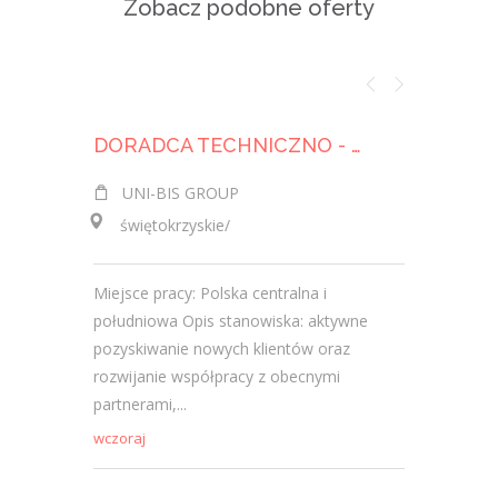
Zobacz podobne oferty
DORADCA TECHNICZNO - HANDLOWY / DORADCZYNI TECHNICZNO - HANDLOWA
UNI-BIS GROUP
UNI-B
świętokrzyskie/
świętok
Miejsce pracy: Polska centralna i
Miejsce pr
południowa Opis stanowiska: aktywne
południo
pozyskiwanie nowych klientów oraz
preferowa
rozwijanie współpracy z obecnymi
doświadc
partnerami,...
doświadcz
wczoraj
2026-08-03