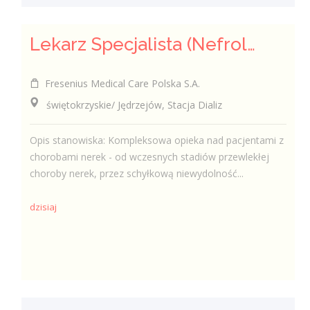
Lekarz Specjalista (Nefrolog / Internista) (K/M/N)
Fresenius Medical Care Polska S.A.
świętokrzyskie/ Jędrzejów, Stacja Dializ
Opis stanowiska: Kompleksowa opieka nad pacjentami z
chorobami nerek - od wczesnych stadiów przewlekłej
choroby nerek, przez schyłkową niewydolność...
dzisiaj