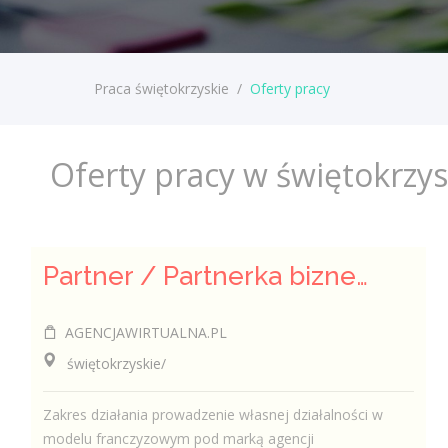
Praca świętokrzyskie
/
Oferty pracy
Oferty pracy w świętokrzy
Partner / Partnerka biznesowa – agencja marketingu internetowego (model franczyzowy)
AGENCJAWIRTUALNA.PL
świętokrzyskie/
Zakres działania prowadzenie własnej działalności w
modelu franczyzowym pod marką agencji