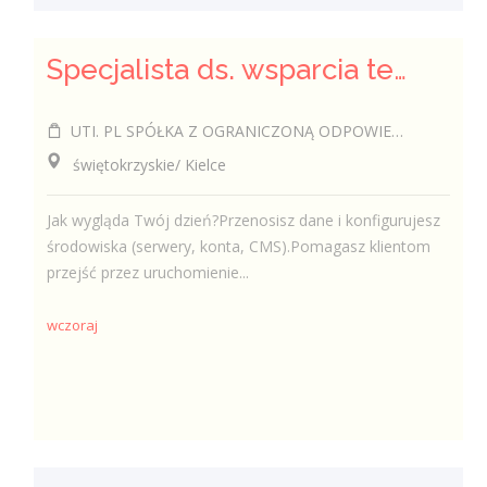
Specjalista ds. wsparcia technicznego (k/m/i)
UTI. PL SPÓŁKA Z OGRANICZONĄ ODPOWIEDZIALNOŚCIĄ
świętokrzyskie/ Kielce
Jak wygląda Twój dzień?Przenosisz dane i konfigurujesz
środowiska (serwery, konta, CMS).Pomagasz klientom
przejść przez uruchomienie...
wczoraj