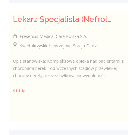
Lekarz Specjalista (Nefrolog / Internista) (K/M/N)
Fresenius Medical Care Polska S.A.
świętokrzyskie/ Jędrzejów, Stacja Dializ
Opis stanowiska: Kompleksowa opieka nad pacjentami z
chorobami nerek - od wczesnych stadiów przewlekłej
choroby nerek, przez schyłkową niewydolność...
dzisiaj