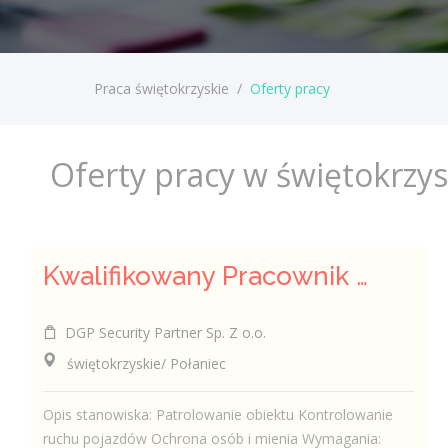
Praca świętokrzyskie
/
Oferty pracy
Oferty pracy w świętokrzy
Kwalifikowany Pracownik Ochrony z Pozwoleniem na Broń (K/M)
DGP Security Partner Sp. Z o.o.
świętokrzyskie/ Połaniec
Opis stanowiska: Patrolowanie obiektu Kontrolowanie
ruchu pojazdów Ochrona osób i mienia Wymagania: