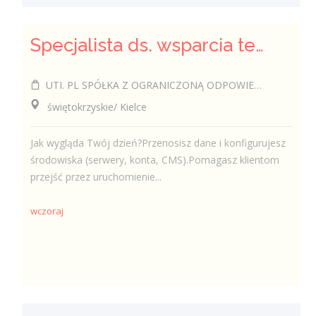
Specjalista ds. wsparcia technicznego (k/m/i)
UTI. PL SPÓŁKA Z OGRANICZONĄ ODPOWIEDZIALNOŚCIĄ
świętokrzyskie/ Kielce
Jak wygląda Twój dzień?Przenosisz dane i konfigurujesz
środowiska (serwery, konta, CMS).Pomagasz klientom
przejść przez uruchomienie...
wczoraj