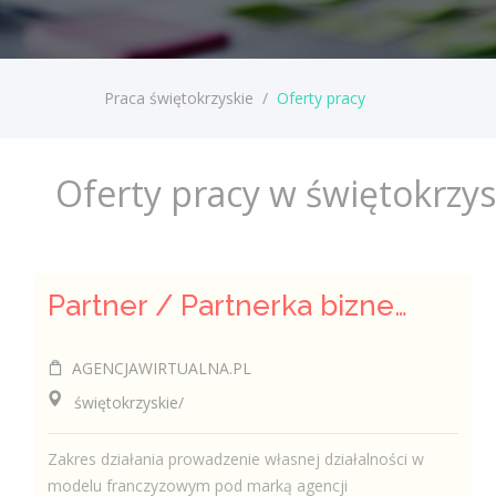
Praca świętokrzyskie
/
Oferty pracy
Oferty pracy w świętokrzy
Partner / Partnerka biznesowa – agencja marketingu internetowego (model franczyzowy)
AGENCJAWIRTUALNA.PL
świętokrzyskie/
Zakres działania prowadzenie własnej działalności w
modelu franczyzowym pod marką agencji