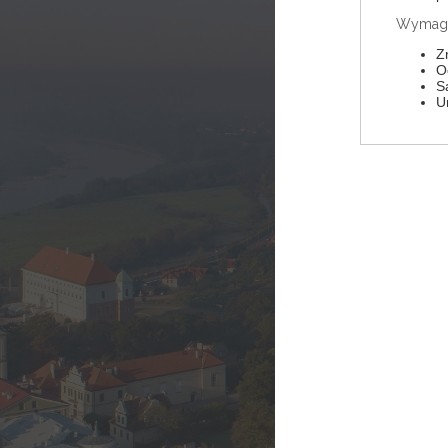
Wymaga
Z
O
S
U