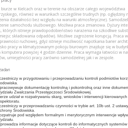
 pracy
 biurze w Kielcach oraz w terenie na obszarze całego województwa
rzyskiego, również w warunkach szczególnie trudnych (np. oględziny 
enia działalności bez względu na warunki atmosferyczne). Samodzie
enie samochodu służbowego. Możliwa praca zmianowa. Dyżury inte
, których istnieje prawdopodobieństwo narażenia na szkodliwe subst
miejsc składowania odpadów). Możliwe zagrożenie korupcją. Praca
sprawności ruchowej, gdyż istnieje możliwość napotkania barier archit
sko pracy w klimatyzowanym pokoju biurowym znajduje się w budynk
 komputera powyżej 4 godzin dziennie. Praca wymaga łatwości w n
ów, umiejętności pracy zarówno samodzielnej jak i w zespole.
zadań
czestniczy w przygotowaniu i przeprowadzaniu kontroli podmiotów korz
rodowiska.
pracowywuje dokumentację kontrolną i pokontrolną oraz inne dokumen
ydziału Zwalczania Przestępczosci Środowiskowej.
ierze udział w rozpatrywaniu skarg, wniosków i interwencji kierowanych
nspektoratu.
czestniczy w przeprowadzaniu czynności w trybie art. 10b ust. 2 ustawy
chrony Środowiska.
ozpatruje pod względem formalnym i merytorycznym interwencje wpły
ydziału.
prowadza informacje dotyczące kontroli do informatycznych systemów