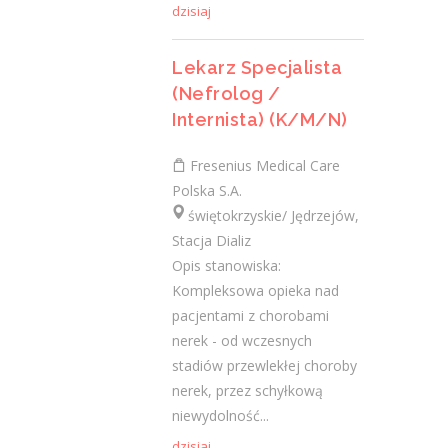
dzisiaj
19 października 2020
Lekarz Specjalista
Najnowsze komentarze
(Nefrolog /
Internista) (K/M/N)
admin
-
Obcokrajowcy w
świętokrzyskim
Fresenius Medical Care
Polska S.A.
Gość
-
Obcokrajowcy w
świętokrzyskie/ Jędrzejów,
świętokrzyskim
Stacja Dializ
admin
-
Aktywizacja zawodowa osób
Opis stanowiska:
niepełnosprawnych w świętokrzyskim
Kompleksowa opieka nad
pacjentami z chorobami
czytelnik
-
Aktywizacja zawodowa osób
nerek - od wczesnych
niepełnosprawnych w świętokrzyskim
stadiów przewlekłej choroby
nerek, przez schyłkową
admin
-
Zawody nadwyżkowe w
niewydolność...
województwie świętokrzyskim
dzisiaj