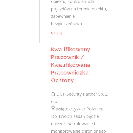
obiektu, kontrola ruchu
dzisiaj
pojazdów na terenie obiektu,
zapewnienie
bezpieczeństwa...
Lekarz Specjalista (Nefrolog
dzisiaj
/ Internista) (K/M/N)
Fresenius Medical Care Polska S.A.
Kwalifikowany
świętokrzyskie/ Jędrzejów, Stacja Dializ
Pracownik /
Opis stanowiska: Kompleksowa opieka nad
Kwalifikowana
pacjentami z chorobami nerek - od
Pracowniczka
wczesnych stadiów przewlekłej choroby
Ochrony
nerek, przez schyłkową niewydolność...
DGP Security Partner Sp. Z
dzisiaj
o.o.
świętokrzyskie/ Połaniec
Więcej ofert pracy
Do Twoich zadań będzie
należeć: patrolowanie i
monitorowanie chronionego