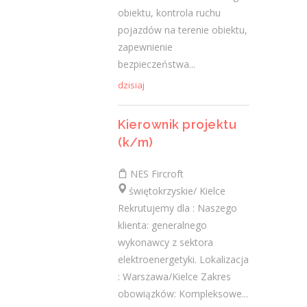
Praca
obiektu, kontrola ruchu
pojazdów na terenie obiektu,
Praca
zapewnienie
bezpieczeństwa...
Ostatnie wpisy
dzisiaj
Nowoczesne technologie w pracy. Jak
z tym radzą sobie starsi pracownicy?
Kierownik projektu
2 lutego 2021
(k/m)
Jak zmienić pracę fizyczną na biurową?
3 stycznia 2021
NES Fircroft
świętokrzyskie/ Kielce
W województwie świętokrzyskim
Rekrutujemy dla : Naszego
brakuje wykwalifikowanych murarzy
klienta: generalnego
12 grudnia 2020
wykonawcy z sektora
Dobry lider, czyli jaki?
elektroenergetyki. Lokalizacja
10 listopada 2020
: Warszawa/Kielce Zakres
Mobilny, elastyczny i nastawiony na
obowiązków: Kompleksowe...
rozwój – czy to ideał pracownika?