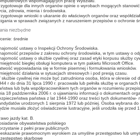
omputerowych wspomagających pracę Wydziału.
rzygotowuje dla innych organów opinie o wyrobach mogących stanowić
cia, zdrowia, mienia i środowiska.
rzygotowuje wnioski o ukaranie do właściwych organów oraz współdzia
cigania w sprawach związanych z naruszeniem przepisów o ochronie ś
nia niezbędne
cenie: średnie
najomość ustawy o Inspekcji Ochrony Środowiska.
najomość przepisów z zakresu ochrony środowiska, w tym ustawy o o
najomość ustawy o służbie cywilnej oraz zasad etyki korpusu służby cyw
miejętność biegłej obsługi komputera w tym pakietu Microsoft Office.
atwość wypowiadania się w formie pisemnej i formułowania wniosków.
miejętność działania w sytuacjach stresowych i pod presją czasu.
 służbie cywilnej nie może być zatrudniona osoba, która w okresie od d
944 r do dnia 31 lipca 1990 r. pracowała lub pełniła służbę w organac
aństwa lub była współpracownikiem tych organów w rozumieniu przepi
nia 18 października 2006 r. o ujawnianiu informacji o dokumentach or
ezpieczeństwa państwa z lat 1944-1990 oraz treści tych dokumentów- n
andydatów urodzonych 1 sierpnia 1972 lub później. Osoba wybrana do 
dzie musiała złożyć oświadczenie lustracyjne, jeśli urodziła się przed 
rawo jazdy kat. B.
osiadanie obywatelstwa polskiego
orzystanie z pełni praw publicznych
ieskazanie prawomocnym wyrokiem za umyślne przestępstwo lub umy
rzestępstwo skarbowe