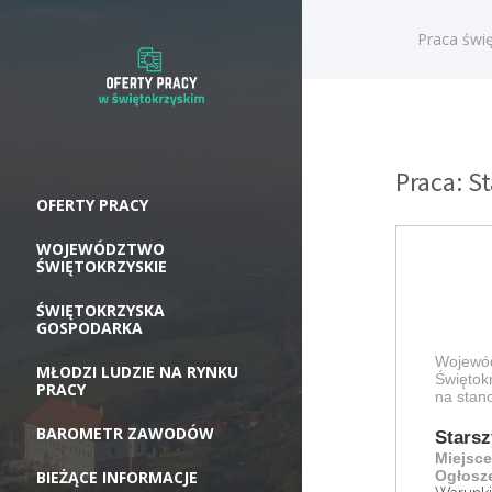
Praca świę
Praca: S
OFERTY PRACY
WOJEWÓDZTWO
ŚWIĘTOKRZYSKIE
ŚWIĘTOKRZYSKA
GOSPODARKA
Wojewód
MŁODZI LUDZIE NA RYNKU
Świętok
PRACY
na stan
BAROMETR ZAWODÓW
Starsz
Miejsce
BIEŻĄCE INFORMACJE
Ogłosze