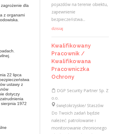
świętokrzyskie/ Połaniec
pojazdów na terenie obiektu,
 zagrożenie dla
Do Twoich zadań będzie należeć:
zapewnienie
ła z organami
patrolowanie i monitorowanie
bezpieczeństwa...
rodowiska.
chronionego obiektu, kontrola ruchu
dzisiaj
pojazdów na terenie obiektu, zapewnienie
bezpieczeństwa...
Kwalifikowany
dpadach.
dzisiaj
Pracownik /
ilnej.
Kwalifikowana
Pracowniczka
Kierownik projektu (k/m)
nia 22 lipca
Ochrony
h bezpieczeństwa
sów ustawy z
NES Fircroft
ganów
DGP Security Partner Sp. Z
świętokrzyskie/ Kielce
ie dotyczy
o.o.
zatrudnienia
Rekrutujemy dla : Naszego klienta:
1 sierpnia 1972
świętokrzyskie/ Staszów
generalnego wykonawcy z sektora
Do Twoich zadań będzie
elektroenergetyki. Lokalizacja :
należeć: patrolowanie i
Warszawa/Kielce Zakres obowiązków:
monitorowanie chronionego
ślne
Kompleksowe...