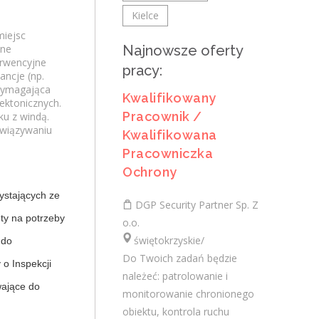
Kwalifikowana Pracowniczka
Kielce
Ochrony
miejsc
lne
Najnowsze oferty
DGP Security Partner Sp. Z o.o.
rwencyjne
pracy:
ancje (np.
świętokrzyskie/ Staszów
 wymagająca
Kwalifikowany
Do Twoich zadań będzie należeć:
ektonicznych.
patrolowanie i monitorowanie
Pracownik /
u z windą.
awiązywaniu
chronionego obiektu, kontrola ruchu
Kwalifikowana
pojazdów na terenie obiektu, zapewnienie
Pracowniczka
bezpieczeństwa...
Ochrony
dzisiaj
ystających ze
DGP Security Partner Sp. Z
ty na potrzeby
o.o.
świętokrzyskie/
Kwalifikowany Pracownik /
 do
Do Twoich zadań będzie
Kwalifikowana Pracowniczka
 o Inspekcji
należeć: patrolowanie i
Ochrony
wające do
monitorowanie chronionego
DGP Security Partner Sp. Z o.o.
obiektu, kontrola ruchu