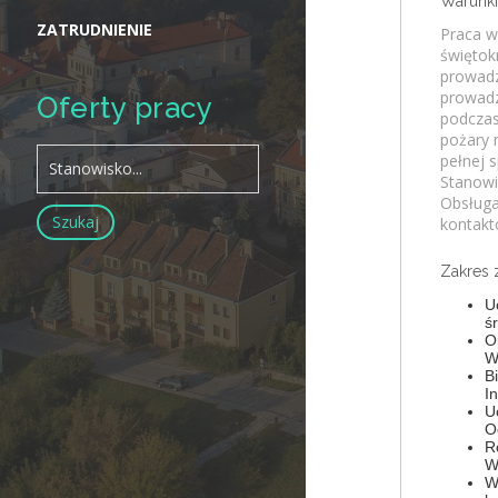
Warunki
ZATRUDNIENIE
Praca w
świętok
prowadz
prowadz
Oferty pracy
podczas
pożary 
pełnej 
Stanowi
Obsługa
kontakt
Zakres 
U
ś
O
W
B
I
U
O
R
W
W