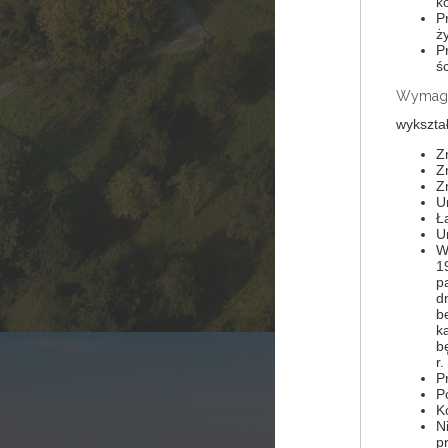
k
P
ży
P
ś
Wymaga
wykształ
Z
Z
Z
U
Ł
U
W
1
p
d
b
k
bę
r.
P
P
K
N
p