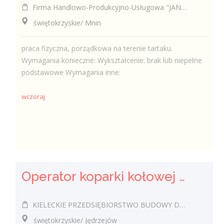
Firma Handlowo-Produkcyjno-Usługowa "JAN-DREW" Krzysztof Kabała
świętokrzyskie/ Mnin
praca fizyczna, porządkowa na terenie tartaku.
Wymagania konieczne: Wykształcenie: brak lub niepełne
podstawowe Wymagania inne:
wczoraj
Operator koparki kołowej k/m
KIELECKIE PRZEDSIĘBIORSTWO BUDOWY DRÓG I MOSTÓW SPÓŁKA Z OGRANICZONĄ ODPOWIEDZIALNOŚCIĄ
świętokrzyskie/ Jędrzejów