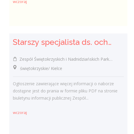
wczoraj
Starszy specjalista ds. ochrony przyrody w ramach projektu odtworzenie sieci alei wierzbowo-lipowych oraz ochrona czynna owadów poprzez przywrócenie integralności siedlisk i zachowanie bioróżnorodnośc
Zespół Świętokrzyskich i Nadnidziańskich Parków Krajobrazowych w Kielcach, ul. Łódzka 244 Kielce
świętokrzyskie/ Kielce
Ogłoszenie zawierające więcej informacji o naborze
dostępne jest do prania w formie pliku PDF na stronie
biuletynu informacji publicznej Zespół...
wczoraj