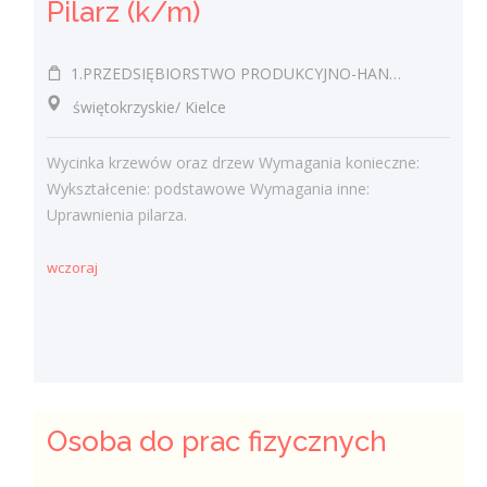
Pilarz (k/m)
1.PRZEDSIĘBIORSTWO PRODUKCYJNO-HANDLOWO-USŁUGOWE EUROPLUS JÓZEF MROZOWSKI 2.KAWIARNIA SANTANA JÓZEF MROZOWSKI
świętokrzyskie/ Kielce
Wycinka krzewów oraz drzew Wymagania konieczne:
Wykształcenie: podstawowe Wymagania inne:
Uprawnienia pilarza.
wczoraj
Osoba do prac fizycznych