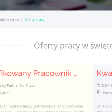
iętokrzyskie
/
Oferty pracy
Oferty pracy w święt
Kwalifikowany Pracownik / Kwalifikowana Pracowniczka Ochrony
ty Partner Sp. Z o.o.
DGP Sec
skie/
świętok
dań będzie należeć: patrolowanie i monitorowanie
Do Twoic