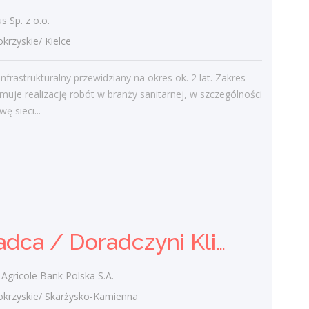
19 października 2020
 Sp. z o.o.
zyskie/ Kielce
Najnowsze komentarze
infrastrukturalny przewidziany na okres ok. 2 lat. Zakres
admin
-
Obcokrajowcy w
muje realizację robót w branży sanitarnej, w szczególności
świętokrzyskim
ę sieci...
Gość
-
Obcokrajowcy w
świętokrzyskim
admin
-
Aktywizacja zawodowa osób
niepełnosprawnych w świętokrzyskim
czytelnik
-
Aktywizacja zawodowa osób
Doradca / Doradczyni Klienta
niepełnosprawnych w świętokrzyskim
admin
-
Zawody nadwyżkowe w
Agricole Bank Polska S.A.
województwie świętokrzyskim
zyskie/ Skarżysko-Kamienna