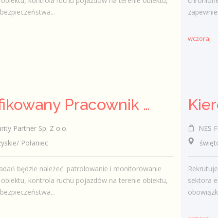
obiektu, kontrola ruchu pojazdów na terenie obiektu,
chronione
bezpieczeństwa...
zapewnien
wczoraj
Kwalifikowany Pracownik / Kwalifikowana Pracowniczka Ochrony
Kier
ty Partner Sp. Z o.o.
NES Fi
kie/ Połaniec
świętokr
dań będzie należeć: patrolowanie i monitorowanie
Rekrutuj
obiektu, kontrola ruchu pojazdów na terenie obiektu,
sektora e
bezpieczeństwa...
obowiązk