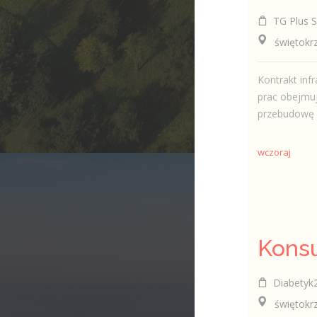
TG Plus Sp
świętokrzys
Kontrakt infr
prac obejmuj
przebudowę si
wczoraj
Diabetyk24
świętokrzys