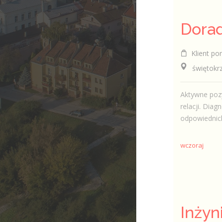
Klient por
świętokrzy
Aktywne pozy
relacji. Dia
odpowiednich
wczoraj
Inżyn