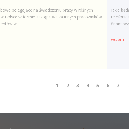
żbowe polegające na świadczeniu pracy w różnych
Jakie będ
h w Polsce w formie zastępstwa za innych pracowników.
telefoni
entów w...
finansowy
wczoraj
1
2
3
4
5
6
7