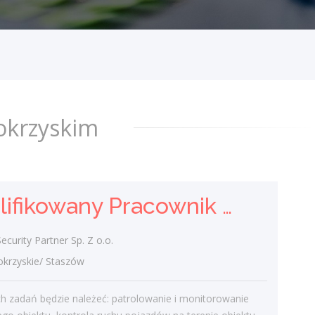
Kwalifikowana Pracowniczka
Ochrony
DGP Security Partner Sp. Z o.o.
świętokrzyskie/ Staszów
Do Twoich zadań będzie należeć:
patrolowanie i monitorowanie
okrzyskim
chronionego obiektu, kontrola ruchu
pojazdów na terenie obiektu, zapewnienie
bezpieczeństwa...
wczoraj
Kwalifikowany Pracownik / Kwalifikowana Pracowniczka Ochrony
Kwalifikowany Pracownik /
urity Partner Sp. Z o.o.
Kwalifikowana Pracowniczka
rzyskie/ Staszów
Ochrony
h zadań będzie należeć: patrolowanie i monitorowanie
DGP Security Partner Sp. Z o.o.