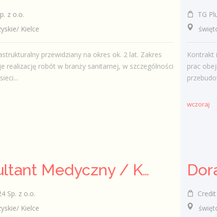
. z o.o.
TG Plus
kie/ Kielce
świętokr
astrukturalny przewidziany na okres ok. 2 lat. Zakres
Kontrakt 
e realizację robót w branży sanitarnej, w szczególności
prac obej
eci...
przebudow
wczoraj
Konsultant Medyczny / Konsultantka Medyczna w sklepie medycznym (Fizjoterapeuta, Technik farmaceutyczny, Technik ortopeda)
 Sp. z o.o.
Credit 
kie/ Kielce
świętokr