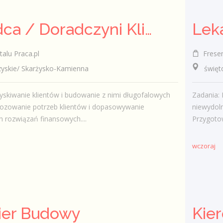
Doradca / Doradczyni Klienta – branża finansowa
talu Praca.pl
Fresen
skie/ Skarżysko-Kamienna
świętokr
skiwanie klientów i budowanie z nimi długofalowych
Zadania: 
gnozowanie potrzeb klientów i dopasowywanie
niewydoln
 rozwiązań finansowych....
Przygoto
wczoraj
ier Budowy