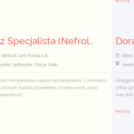
wczoraj
Lekarz Specjalista (Nefrolog / Internista) (K/M/N)
Medical Care Polska S.A.
Klient 
ie/ Jędrzejów, Stacja Dializ
świętokr
iska: Kompleksowa opieka nad pacjentami z chorobami
obsługa k
czesnych stadiów przewlekłej choroby nerek, przez
celów sp
ewydolność...
oraz firm.
wczoraj