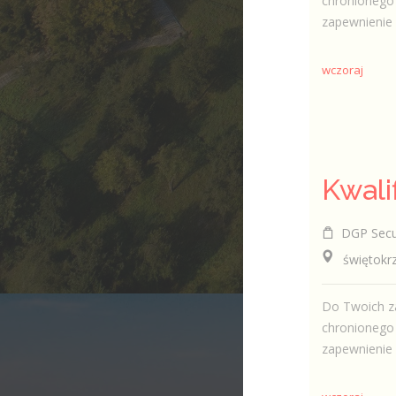
chronionego 
zapewnienie 
wczoraj
DGP Securi
świętokrzys
Do Twoich za
chronionego 
zapewnienie 