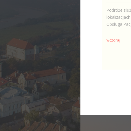
Podróże słu
lokalizacjac
Obsługa Pacj
wczoraj