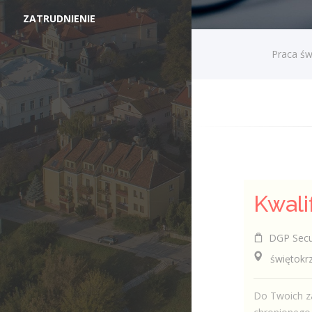
ZATRUDNIENIE
Praca św
DGP Securi
świętokrzy
Do Twoich za