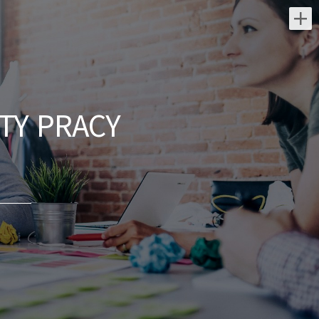
Najnowsze oferty pracy:
Kwalifikowany Pracownik /
Kwalifikowana Pracowniczka
Ochrony
TY PRACY
DGP Security Partner Sp. Z o.o.
świętokrzyskie/
Do Twoich zadań będzie należeć:
patrolowanie i monitorowanie
chronionego obiektu, kontrola ruchu
pojazdów na terenie obiektu, zapewnienie
bezpieczeństwa...
wczoraj
Kwalifikowany Pracownik /