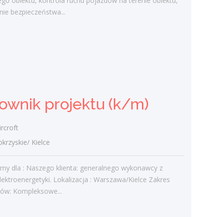
go obiektu, kontrola ruchu pojazdów na terenie obiektu,
świętokrzyskie/ Połaniec
ie bezpieczeństwa...
Do Twoich zadań będzie należeć:
patrolowanie i monitorowanie
chronionego obiektu, kontrola ruchu
pojazdów na terenie obiektu, zapewnienie
bezpieczeństwa...
wczoraj
ownik projektu (k/m)
Kierownik projektu (k/m)
rcroft
NES Fircroft
zyskie/ Kielce
świętokrzyskie/ Kielce
Rekrutujemy dla : Naszego klienta:
emy dla : Naszego klienta: generalnego wykonawcy z
generalnego wykonawcy z sektora
lektroenergetyki. Lokalizacja : Warszawa/Kielce Zakres
elektroenergetyki. Lokalizacja :
ów: Kompleksowe...
Warszawa/Kielce Zakres obowiązków:
Kompleksowe...